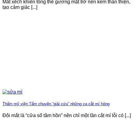
Mắt xếch khiến tổng thể gương mặt trở nên kém thân thiện,
tạo cảm giác [...]
Thẩm mỹ viện Tấm chuyên “giải cứu” những ca cắt mí hỏng
Đôi mắt là “cửa sổ tâm hồn” nên chỉ một lần cắt mí lỗi có [...]