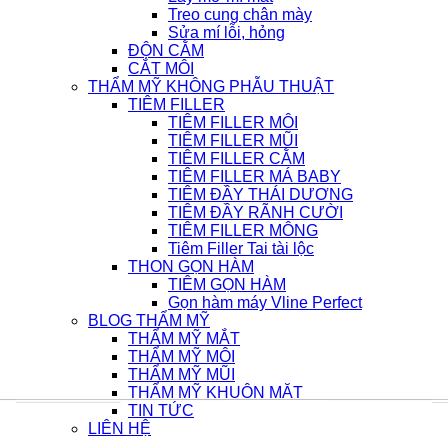
Treo cung chân mày
Sửa mí lỗi, hỏng
ĐỘN CẰM
CẮT MÔI
THẨM MỸ KHÔNG PHẪU THUẬT
TIÊM FILLER
TIÊM FILLER MÔI
TIÊM FILLER MŨI
TIÊM FILLER CẰM
TIÊM FILLER MÁ BABY
TIÊM ĐẦY THÁI DƯƠNG
TIÊM ĐẦY RÃNH CƯỜI
TIÊM FILLER MÔNG
Tiêm Filler Tai tài lộc
THON GỌN HÀM
TIÊM GỌN HÀM
Gọn hàm máy Vline Perfect
BLOG THẨM MỸ
THẨM MỸ MẮT
THẨM MỸ MÔI
THẨM MỸ MŨI
THẨM MỸ KHUÔN MẶT
TIN TỨC
LIÊN HỆ