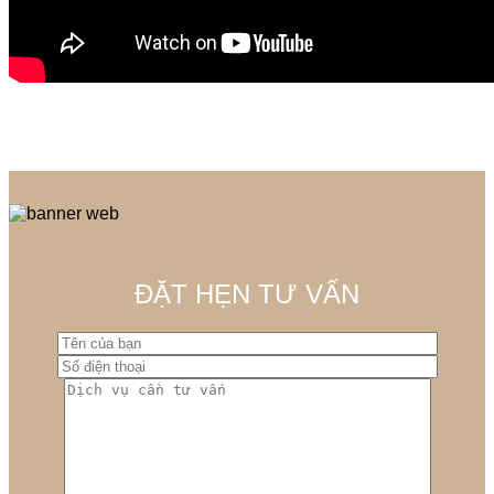
ĐẶT HẸN TƯ VẤN