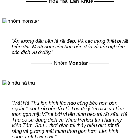
————- Hoa Hậu
Lan Khuê
————
“
Ấn tượng đầu tiên là rất đẹp. Và các trang thiết bị rất
hiện đại. Mình nghĩ các bạn nên đến và trải nghiệm
các dịch vụ ở đây
.”
————- Nhóm
Monstar
————
“
Mặt Hà Thu lên hình lúc nào cũng béo hơn bên
ngoài 1 chút xíu nên là Hà Thu để ý tới dịch vụ làm
thon gọn mặt Vline bởi vì lên hình béo thì rất xấu. Hà
Thu có sử dụng dịch vụ Vline Perfect tại Thẩm mỹ
viện Tấm. Sau 1 thời gian thì thấy hiệu quả rất rõ
ràng và gương mặt mình thon gọn hơn. Lên hình
cũng xinh hơn nữa
.”