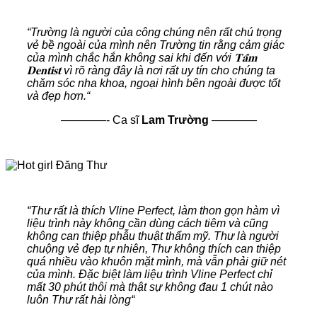
“
Trường là người của công chúng nên rất chú trọng
vẻ bề ngoài của mình nên Trường tin rằng cảm giác
của mình chắc hắn không sai khi đến với 𝐓𝐚̂́𝐦
𝐃𝐞𝐧𝐭𝐢𝐬𝐭 vì rõ ràng đây là nơi rất uy tín cho chúng ta
chăm sóc nha khoa, ngoại hình bên ngoài được tốt
và đẹp hơn.
“
————-
Ca sĩ
Lam Trường
————
“
Thư rất là thích Vline Perfect, làm thon gọn hàm vì
liệu trình này không cần dùng cách tiêm và cũng
không can thiệp phẫu thuật thẩm mỹ. Thư là người
chuộng vẻ đẹp tự nhiên, Thư không thích can thiệp
quá nhiều vào khuôn mặt mình, mà vẫn phải giữ nét
của mình. Đặc biệt làm liệu trình Vline Perfect chỉ
mất 30 phút thôi mà thật sự không đau 1 chút nào
luôn Thư rất hài lòng
“