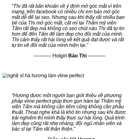
“Thi đã rất băn khoăn về ý định mở góc mắt vì trên
mạng, trên facebook có nhiều chị em bảo mở góc
mắt dễ để lại sẹo. Nhưng sau khi thấy rất nhiều bạn
bè của Thi mở góc mắt, cắt mí tại Thẩm mỹ viện
Tấm rất đẹp mà không có sẹo chút nào Thi đã tự tin
hơn để đến Tấm để làm đẹp cho đôi mắt của mình.
Thi cảm thấy rất hài lòng về kết quả đạt được và rất
tự tin về đôi mắt của mình hiện tại.”
———–
Hotgirl
Bảo Thi
———–
“Hương được một người bạn giới thiệu về phương
pháp vline perfect giúp thon gọn hàm tại Thẩm mỹ
viện Tấm mà không cần tiêm cũng không cần phẫu
thuật. Thoạt nghe khá là khó tin nhưng sau khi được
trải nghiệm thì mình thấy thực sự hài lòng. Quá trình
làm đẹp cũng rất nhẹ nhàng, đội ngủ nhân viên và
bác sĩ tại Tấm rất thân thiện.”