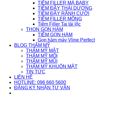
TIÊM FILLER MÁ BABY
TIÊM ĐẦY THÁI DƯƠNG
TIÊM ĐẦY RÃNH CƯỜI
TIÊM FILLER MÔNG
Tiêm Filler Tai tài lộc
THON GỌN HÀM
TIÊM GỌN HÀM
Gọn hàm máy Vline Perfect
BLOG THẨM MỸ
THẨM MỸ MẮT
THẨM MỸ MÔI
THẨM MỸ MŨI
THẨM MỸ KHUÔN MẶT
TIN TỨC
LIÊN HỆ
HOTLINE: 096 660 5600
ĐĂNG KÝ NHẬN TƯ VẤN