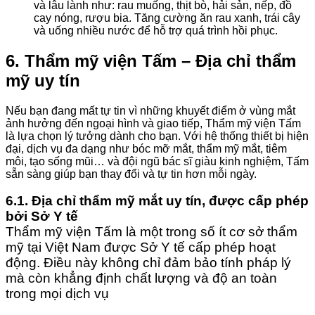
và lâu lành như: rau muống, thịt bò, hải sản, nếp, đồ
cay nóng, rượu bia. Tăng cường ăn rau xanh, trái cây
và uống nhiều nước để hỗ trợ quá trình hồi phục.
6. Thẩm mỹ viện Tấm – Địa chỉ thẩm
mỹ uy tín
Nếu bạn đang mất tự tin vì những khuyết điểm ở vùng mắt
ảnh hưởng đến ngoại hình và giao tiếp, Thẩm mỹ viện Tấm
là lựa chọn lý tưởng dành cho bạn. Với hệ thống thiết bị hiện
đại, dịch vụ đa dạng như bóc mỡ mắt, thẩm mỹ mắt, tiêm
môi, tạo sống mũi… và đội ngũ bác sĩ giàu kinh nghiệm, Tấm
sẵn sàng giúp bạn thay đổi và tự tin hơn mỗi ngày.
6.1. Địa chỉ thẩm mỹ mắt uy tín, được cấp phép
bởi Sở Y tế
Thẩm mỹ viện Tấm là một trong số ít cơ sở thẩm
mỹ tại Việt Nam được Sở Y tế cấp phép hoạt
động. Điều này không chỉ đảm bảo tính pháp lý
mà còn khẳng định chất lượng và độ an toàn
trong mọi dịch vụ