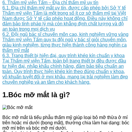
6. Thẩm mỹ viện Tấm – Địa chỉ thẩm mỹ uy tín
6.1. Địa chỉ thẩm mỹ mắt uy tín, được cấp phép bởi Sở Y tế
Thẩm mỹ viện Tấm là một trong số ít cơ sở thẩm mỹ tại Việt
Nam được Sở Y tế cấp phép hoạt động. Điều này không chỉ
đảm bảo tính pháp lý mà còn khẳng định chất lượng và độ
an toàn trong mọi dịch vụ
6.2. Đội ngũ bác sĩ chuyên môn cao, kinh nghiệm vững vàng
Thẩm mỹ viện Tấm quy tụ đội ngũ y bác sĩ giỏi chuyên môn,
giàu kinh nghiệm, từng thực hiện thành công hàng nghìn ca
thẩm mỹ mắt
6.3. Trang thiết bị hiện đại, quy trình khép kín chuẩn y khoa
Tại Thẩm mỹ viện Tấm, toàn bộ trang thiết bị đều được đầu
tư hiện đại, nhập khẩu chính hãng, đảm bảo tiêu chuẩn an
toàn. Quy trình thực hiện khép kín theo đúng chuẩn y khoa,
vô khuẩn tuyệt đối ở mọi khâu, mang lại trải nghiệm làm đẹp
chuyên nghiệp và an tâm cho khách hàng.
1.Bóc mỡ mắt là gì?
Bóc mỡ mắt là tiểu phẫu thẩm mỹ giúp loại bỏ mỡ thừa ở mí
trên hoặc mí dưới (bọng mắt), thường chia làm hai dạng: bóc
mỡ mí trên và bóc mỡ mí dưới.