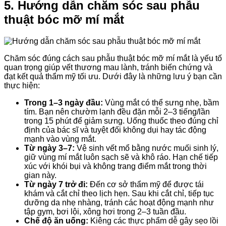
5. Hướng dẫn chăm sóc sau phẫu
thuật bóc mỡ mí mắt
Chăm sóc đúng cách sau phẫu thuật bóc mỡ mí mắt là yếu tố
quan trọng giúp vết thương mau lành, tránh biến chứng và
đạt kết quả thẩm mỹ tối ưu. Dưới đây là những lưu ý bạn cần
thực hiện:
Trong 1–3 ngày đầu:
Vùng mắt có thể sưng nhẹ, bầm
tím. Bạn nên chườm lạnh đều đặn mỗi 2–3 tiếng/lần
trong 15 phút để giảm sưng. Uống thuốc theo đúng chỉ
định của bác sĩ và tuyệt đối không dụi hay tác động
mạnh vào vùng mắt.
Từ ngày 3–7:
Vệ sinh vết mổ bằng nước muối sinh lý,
giữ vùng mí mắt luôn sạch sẽ và khô ráo. Hạn chế tiếp
xúc với khói bụi và không trang điểm mắt trong thời
gian này.
Từ ngày 7 trở đi:
Đến cơ sở thẩm mỹ để được tái
khám và cắt chỉ theo lịch hẹn. Sau khi cắt chỉ, tiếp tục
dưỡng da nhẹ nhàng, tránh các hoạt động mạnh như
tập gym, bơi lội, xông hơi trong 2–3 tuần đầu.
Chế độ ăn uống:
Kiêng các thực phẩm dễ gây sẹo lồi