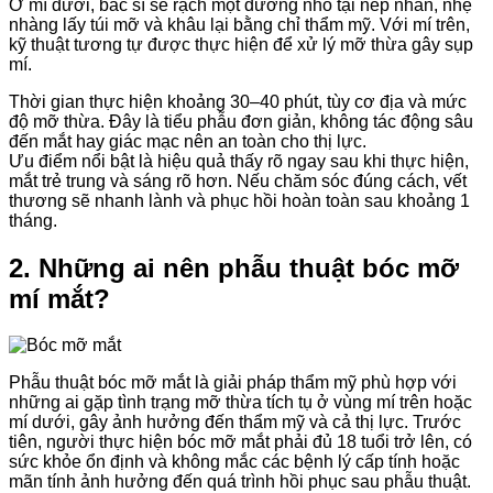
Ở mí dưới, bác sĩ sẽ rạch một đường nhỏ tại nếp nhăn, nhẹ
nhàng lấy túi mỡ và khâu lại bằng chỉ thẩm mỹ. Với mí trên,
kỹ thuật tương tự được thực hiện để xử lý mỡ thừa gây sụp
mí.
Thời gian thực hiện khoảng 30–40 phút, tùy cơ địa và mức
độ mỡ thừa. Đây là tiểu phẫu đơn giản, không tác động sâu
đến mắt hay giác mạc nên an toàn cho thị lực.
Ưu điểm nổi bật là hiệu quả thấy rõ ngay sau khi thực hiện,
mắt trẻ trung và sáng rõ hơn. Nếu chăm sóc đúng cách, vết
thương sẽ nhanh lành và phục hồi hoàn toàn sau khoảng 1
tháng.
2. Những ai nên phẫu thuật bóc mỡ
mí mắt?
Phẫu thuật bóc mỡ mắt là giải pháp thẩm mỹ phù hợp với
những ai gặp tình trạng mỡ thừa tích tụ ở vùng mí trên hoặc
mí dưới, gây ảnh hưởng đến thẩm mỹ và cả thị lực. Trước
tiên, người thực hiện bóc mỡ mắt phải đủ 18 tuổi trở lên, có
sức khỏe ổn định và không mắc các bệnh lý cấp tính hoặc
mãn tính ảnh hưởng đến quá trình hồi phục sau phẫu thuật.