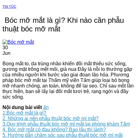
TIN TỨC
Bóc mỡ mắt là gì? Khi nào cần phẫu
thuật bóc mỡ mắt
30
Jun
Bọng mắt to, da trùng nhão khiến đôi mắt thiếu sức sống,
gương mặt trông mệt mỏi, già nua Đây là nỗi lo thường gặp
của nhiều người khi bước vào giai đoạn lão hóa. Phương
pháp bóc mỡ mắt tại Thẩm mỹ viện Tấm giúp loại bỏ bọng
mỡ nhanh chóng, an toàn, không để lại sẹo. Chỉ sau một lần
thực hiện, bạn sẽ lấy lại đôi mắt tươi trẻ, rạng ngời và đầy
sức sống.
Nội dung bài viết
ẩn
1.Bóc mỡ mắt là gì?
2. Những ai nên phẫu thuật bóc mỡ mí mắt?
3.Quy trình phẫu thuật bóc mỡ mí mắt tại phòng khám Tấm
4. Bóc mỡ mắt có đau không? Bao lâu thì lành?
5. Hướng dẫn chăm sóc sau phẫu thuật bóc mỡ mí mắt