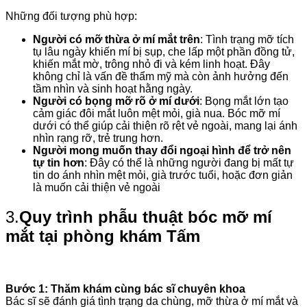
Những đối tượng phù hợp:
Người có mỡ thừa ở mí mắt trên
: Tình trạng mỡ tích
tụ lâu ngày khiến mí bị sụp, che lấp một phần đồng tử,
khiến mắt mờ, trông nhỏ đi và kém linh hoạt. Đây
không chỉ là vấn đề thẩm mỹ mà còn ảnh hưởng đến
tầm nhìn và sinh hoạt hằng ngày.
Người có bọng mỡ rõ ở mí dưới
: Bọng mắt lớn tạo
cảm giác đôi mắt luôn mệt mỏi, già nua. Bóc mỡ mí
dưới có thể giúp cải thiện rõ rệt vẻ ngoài, mang lại ánh
nhìn rạng rỡ, trẻ trung hơn.
Người mong muốn thay đổi ngoại hình để trở nên
tự tin hơn
: Đây có thể là những người đang bị mất tự
tin do ánh nhìn mệt mỏi, già trước tuổi, hoặc đơn giản
là muốn cải thiện vẻ ngoài
3.
Quy trình phẫu thuật bóc mỡ mí
mắt tại phòng khám Tấm
Bước 1: Thăm khám cùng bác sĩ chuyên khoa
Bác sĩ sẽ đánh giá tình trạng da chùng, mỡ thừa ở mí mắt và