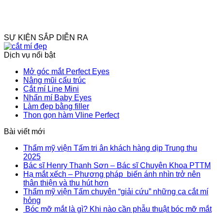
SỰ KIỆN SẮP DIỄN RA
Dịch vụ nổi bật
Mở góc mắt Perfect Eyes
Nâng mũi cấu trúc
Cắt mí Line Mini
Nhấn mí Baby Eyes
Làm đẹp bằng filler
Thon gọn hàm Vline Perfect
Bài viết mới
Thẩm mỹ viện Tấm tri ân khách hàng dịp Trung thu
2025
Bác sĩ Henry Thanh Sơn – Bác sĩ Chuyên Khoa PTTM
Hạ mắt xếch – Phương pháp biến ánh nhìn trở nên
thân thiện và thu hút hơn
Thẩm mỹ viện Tấm chuyên “giải cứu” những ca cắt mí
hỏng
Bóc mỡ mắt là gì? Khi nào cần phẫu thuật bóc mỡ mắt