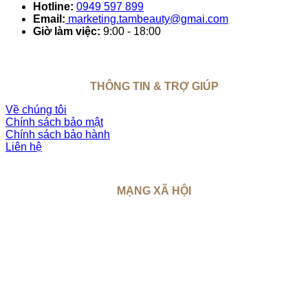
Hotline:
0949 597 899
Email:
marketing.tambeauty@gmai.com
Giờ làm việc:
9:00 - 18:00
THÔNG TIN & TRỢ GIÚP
Về chúng tôi
Chính sách bảo mật
Chính sách bảo hành
Liên hệ
MẠNG XÃ HỘI