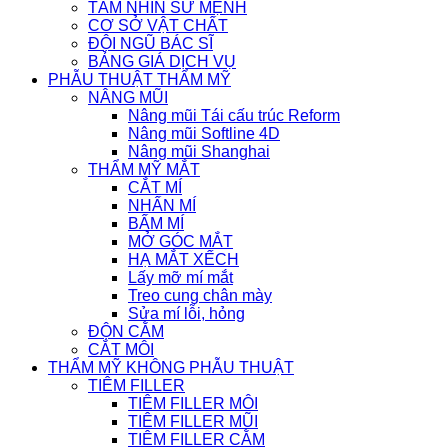
TẦM NHÌN SỨ MỆNH
CƠ SỞ VẬT CHẤT
ĐỘI NGŨ BÁC SĨ
BẢNG GIÁ DỊCH VỤ
PHẪU THUẬT THẨM MỸ
NÂNG MŨI
Nâng mũi Tái cấu trúc Reform
Nâng mũi Softline 4D
Nâng mũi Shanghai
THẨM MỸ MẮT
CẮT MÍ
NHẤN MÍ
BẤM MÍ
MỞ GÓC MẮT
HẠ MẮT XẾCH
Lấy mỡ mí mắt
Treo cung chân mày
Sửa mí lỗi, hỏng
ĐỘN CẰM
CẮT MÔI
THẨM MỸ KHÔNG PHẪU THUẬT
TIÊM FILLER
TIÊM FILLER MÔI
TIÊM FILLER MŨI
TIÊM FILLER CẰM