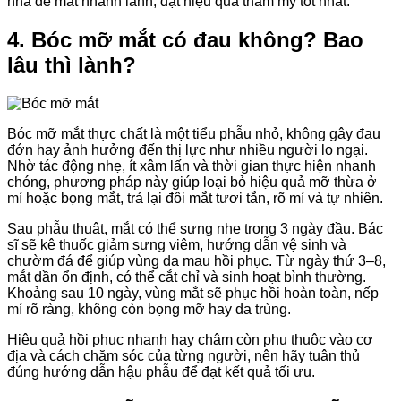
nhà để mắt nhanh lành, đạt hiệu quả thẩm mỹ tốt nhất.
4. Bóc mỡ mắt có đau không? Bao
lâu thì lành?
Bóc mỡ mắt thực chất là một tiểu phẫu nhỏ, không gây đau
đớn hay ảnh hưởng đến thị lực như nhiều người lo ngại.
Nhờ tác động nhẹ, ít xâm lấn và thời gian thực hiện nhanh
chóng, phương pháp này giúp loại bỏ hiệu quả mỡ thừa ở
mí hoặc bọng mắt, trả lại đôi mắt tươi tắn, rõ mí và tự nhiên.
Sau phẫu thuật, mắt có thể sưng nhẹ trong 3 ngày đầu. Bác
sĩ sẽ kê thuốc giảm sưng viêm, hướng dẫn vệ sinh và
chườm đá để giúp vùng da mau hồi phục. Từ ngày thứ 3–8,
mắt dần ổn định, có thể cắt chỉ và sinh hoạt bình thường.
Khoảng sau 10 ngày, vùng mắt sẽ phục hồi hoàn toàn, nếp
mí rõ ràng, không còn bọng mỡ hay da trùng.
Hiệu quả hồi phục nhanh hay chậm còn phụ thuộc vào cơ
địa và cách chăm sóc của từng người, nên hãy tuân thủ
đúng hướng dẫn hậu phẫu để đạt kết quả tối ưu.