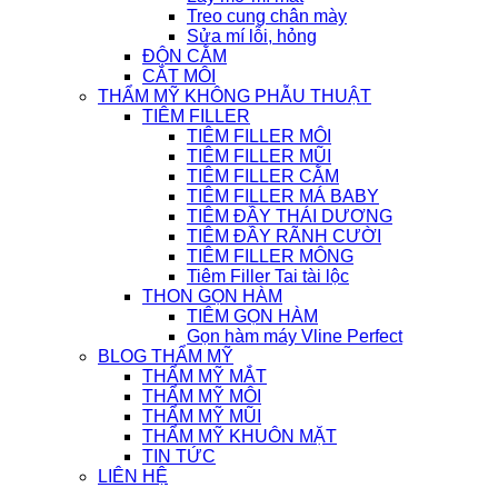
Treo cung chân mày
Sửa mí lỗi, hỏng
ĐỘN CẰM
CẮT MÔI
THẨM MỸ KHÔNG PHẪU THUẬT
TIÊM FILLER
TIÊM FILLER MÔI
TIÊM FILLER MŨI
TIÊM FILLER CẰM
TIÊM FILLER MÁ BABY
TIÊM ĐẦY THÁI DƯƠNG
TIÊM ĐẦY RÃNH CƯỜI
TIÊM FILLER MÔNG
Tiêm Filler Tai tài lộc
THON GỌN HÀM
TIÊM GỌN HÀM
Gọn hàm máy Vline Perfect
BLOG THẨM MỸ
THẨM MỸ MẮT
THẨM MỸ MÔI
THẨM MỸ MŨI
THẨM MỸ KHUÔN MẶT
TIN TỨC
LIÊN HỆ