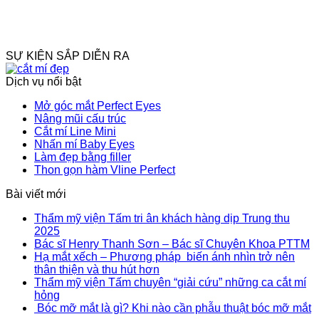
SỰ KIỆN SẮP DIỄN RA
Dịch vụ nổi bật
Mở góc mắt Perfect Eyes
Nâng mũi cấu trúc
Cắt mí Line Mini
Nhấn mí Baby Eyes
Làm đẹp bằng filler
Thon gọn hàm Vline Perfect
Bài viết mới
Thẩm mỹ viện Tấm tri ân khách hàng dịp Trung thu
2025
Bác sĩ Henry Thanh Sơn – Bác sĩ Chuyên Khoa PTTM
Hạ mắt xếch – Phương pháp biến ánh nhìn trở nên
thân thiện và thu hút hơn
Thẩm mỹ viện Tấm chuyên “giải cứu” những ca cắt mí
hỏng
Bóc mỡ mắt là gì? Khi nào cần phẫu thuật bóc mỡ mắt