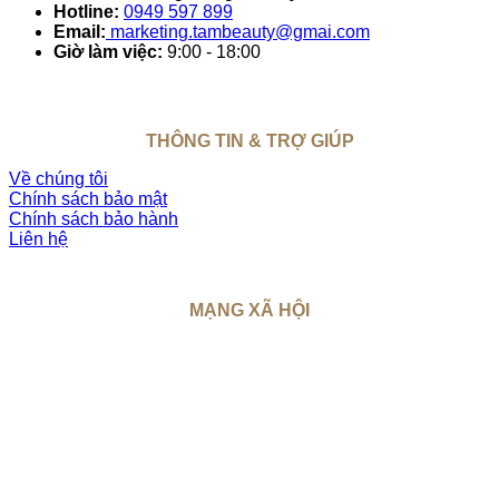
Hotline:
0949 597 899
Email:
marketing.tambeauty@gmai.com
Giờ làm việc:
9:00 - 18:00
THÔNG TIN & TRỢ GIÚP
Về chúng tôi
Chính sách bảo mật
Chính sách bảo hành
Liên hệ
MẠNG XÃ HỘI