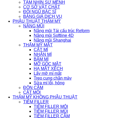
TẦM NHÌN SỨ MỆNH
CƠ SỞ VẬT CHẤT
ĐỘI NGŨ BÁC SĨ
BẢNG GIÁ DỊCH VỤ
PHẪU THUẬT THẨM MỸ
NÂNG MŨI
Nâng mũi Tái cấu trúc Reform
Nâng mũi Softline 4D
Nâng mũi Shanghai
THẨM MỸ MẮT
CẮT MÍ
NHẤN MÍ
BẤM MÍ
MỞ GÓC MẮT
HẠ MẮT XẾCH
Lấy mỡ mí mắt
Treo cung chân mày
Sửa mí lỗi, hỏng
ĐỘN CẰM
CẮT MÔI
THẨM MỸ KHÔNG PHẪU THUẬT
TIÊM FILLER
TIÊM FILLER MÔI
TIÊM FILLER MŨI
TIÊM FILLER CẰM