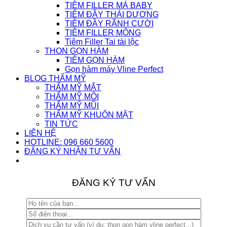
TIÊM FILLER MÁ BABY
TIÊM ĐẦY THÁI DƯƠNG
TIÊM ĐẦY RÃNH CƯỜI
TIÊM FILLER MÔNG
Tiêm Filler Tai tài lộc
THON GỌN HÀM
TIÊM GỌN HÀM
Gọn hàm máy Vline Perfect
BLOG THẨM MỸ
THẨM MỸ MẮT
THẨM MỸ MÔI
THẨM MỸ MŨI
THẨM MỸ KHUÔN MẶT
TIN TỨC
LIÊN HỆ
HOTLINE: 096 660 5600
ĐĂNG KÝ NHẬN TƯ VẤN
ĐĂNG KÝ TƯ VẤN