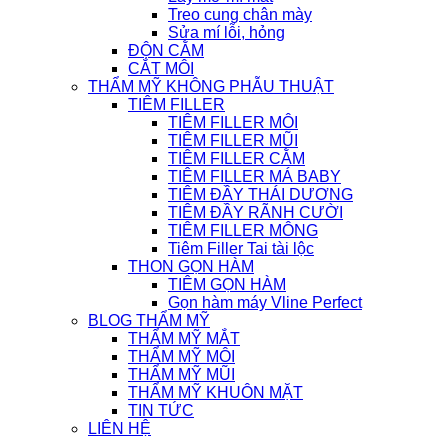
Treo cung chân mày
Sửa mí lỗi, hỏng
ĐỘN CẰM
CẮT MÔI
THẨM MỸ KHÔNG PHẪU THUẬT
TIÊM FILLER
TIÊM FILLER MÔI
TIÊM FILLER MŨI
TIÊM FILLER CẰM
TIÊM FILLER MÁ BABY
TIÊM ĐẦY THÁI DƯƠNG
TIÊM ĐẦY RÃNH CƯỜI
TIÊM FILLER MÔNG
Tiêm Filler Tai tài lộc
THON GỌN HÀM
TIÊM GỌN HÀM
Gọn hàm máy Vline Perfect
BLOG THẨM MỸ
THẨM MỸ MẮT
THẨM MỸ MÔI
THẨM MỸ MŨI
THẨM MỸ KHUÔN MẶT
TIN TỨC
LIÊN HỆ