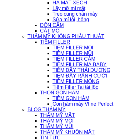
HẠ MẮT XẾCH
Lấy mỡ mí mắt
Treo cung chân mày
Sửa mí lỗi, hỏng
ĐỘN CẰM
CẮT MÔI
THẨM MỸ KHÔNG PHẪU THUẬT
TIÊM FILLER
TIÊM FILLER MÔI
TIÊM FILLER MŨI
TIÊM FILLER CẰM
TIÊM FILLER MÁ BABY
TIÊM ĐẦY THÁI DƯƠNG
TIÊM ĐẦY RÃNH CƯỜI
TIÊM FILLER MÔNG
Tiêm Filler Tai tài lộc
THON GỌN HÀM
TIÊM GỌN HÀM
Gọn hàm máy Vline Perfect
BLOG THẨM MỸ
THẨM MỸ MẮT
THẨM MỸ MÔI
THẨM MỸ MŨI
THẨM MỸ KHUÔN MẶT
TIN TỨC