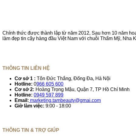
Chính thức được thành lập từ năm 2012, Sau hơn 10 năm hoạt
làm đẹp tin cậy hàng đầu Việt Nam với chuỗi Thẩm Mỹ, Nha K
THÔNG TIN LIÊN HỆ
Cơ sở 1 :
Tôn Đức Thắng, Đống Đa, Hà Nội
Hotline:
0
966 605 600
Cơ sở 2:
Hoàng Trọng Mậu, Quận 7, TP Hồ Chí Minh
Hotline:
0949 597 899
Email:
marketing.tambeauty@gmai.com
Giờ làm việc:
9:00 - 18:00
THÔNG TIN & TRỢ GIÚP