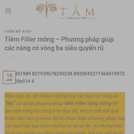
Skip
to
content
THẨM MỸ BODY
Tiêm Filler mông – Phương pháp giúp
các nàng có vòng ba siêu quyến rũ
14
Jan
Hiện nay, có rất nhiều trường hợp các bạn có vòng ba
“lép”
sử dụng phương pháp
tiêm Filler nâng mông
để
tạo một vòng ba căng tròn đẹp đẽ. Để có một kết quả
hoàn hảo như ý muốn thì khi thực hiện phương pháp này
các bạn hãy lựa chọn những cơ sở uy tín, có những bác
sĩ có tay nghề cao thực hiện cho mình. Với bài viết dưới