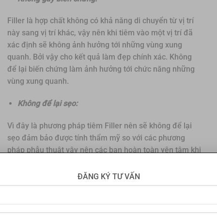
Filler là hợp chất không có khả năng di chuyển từ vị trí
này sang vị trí khác, vậy nên khi tiêm vào một vị trí đã
xác định sẽ không ảnh hưởng tới những vùng xung
quanh. Bởi vậy cho kết quả làm đẹp chính xác. Không
để lại biến chứng làm ảnh hưởng tới chức năng những
vùng xung quanh.
Không để lại sẹo:
Vì đây là phương pháp tiêm Filler nên sẽ không để lại
sẹo đảm bảo được tính thẩm mỹ so với các phương
pháp phẫu thuật vậy nên các bạn hoàn toàn yên tâm khi
thực hiện phương pháp này tại Thẩm mỹ viện Tấm
ĐĂNG KÝ TƯ VẤN
Phục hồi nhanh:
Vì không phải phẫu thuật, không gây ra vết thương hở