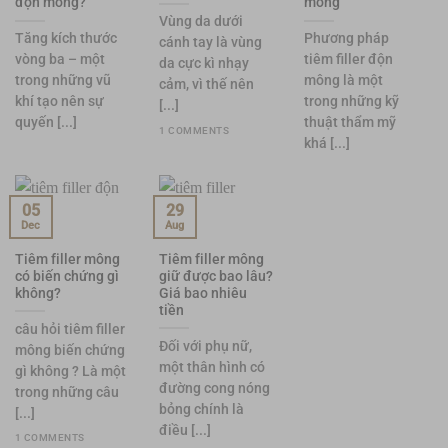
độn mông?
mông
Vùng da dưới
Tăng kích thước
Phương pháp
cánh tay là vùng
vòng ba – một
tiêm filler độn
da cực kì nhạy
trong những vũ
mông là một
cảm, vì thế nên
khí tạo nên sự
trong những kỹ
[...]
quyến [...]
thuật thẩm mỹ
1 COMMENTS
khá [...]
29
05
Aug
Dec
Tiêm filler mông
Tiêm filler mông
có biến chứng gì
giữ được bao lâu?
không?
Giá bao nhiêu
tiền
câu hỏi tiêm filler
Đối với phụ nữ,
mông biến chứng
một thân hình có
gì không ? Là một
đường cong nóng
trong những câu
bỏng chính là
[...]
điều [...]
1 COMMENTS