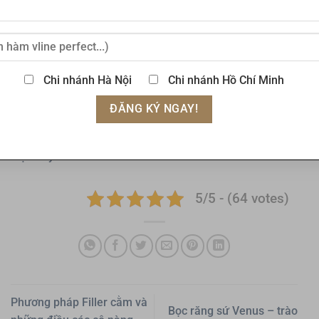
nên bạn sẽ có thể sinh hoạt bình thường ngay sau khi
tiêm và thời gian phục hồi cũng sẽ rất nhanh chóng.
Thẩm mỹ viện Tấm là địa chỉ hàng đầu về làm đẹp
bằng Filler tại Việt Nam. Nếu có bất kì thắc mắc gì hoặc
Chi nhánh Hà Nội
Chi nhánh Hồ Chí Minh
muốn đăng ký tư vấn dịch vụ tiêm filler mông, đừng
ngần ngại liên hệ với Tấm nhé!
Xem thêm:
Filler là gì? Điểm danh 7 Loại filler tốt nhất
hiện nay
5/5 - (64 votes)
Phương pháp Filler cằm và
Bọc răng sứ Venus – trào