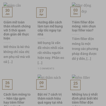
03
30
27
Dec
Jan
Apr
Giảm mỡ toàn
Hướng dẫn cách
Tiêm filler độn
thân nhanh chóng
làm tan mỡ bụng
mông: nên chọn
với 5 thói quen
cấp tốc ngay tại
loại filler nào?
đơn giản dễ thực
nhà
hiện
Tiêm filler độn
Mỡ bụng là vấn
mông là một
Mỡ thừa là kẻ thù
đề nhức nhối của
trong các phương
không chỉ của chị
rất nhiều người
pháp đáng được
em phụ nữ mà với
hiện nay. Phần eo
để ý đến, [...]
cả [...]
[...]
1 COMMENTS
26
09
25
Sep
Jan
Nov
Cách làm mông to
Bật mí 7 cách trị
Những lưu ý nhất
– Nên tập gym
thâm nách hiệu
định phải biết khi
hay tiêm filler
quả ngay tại nhà
tiêm filler độn