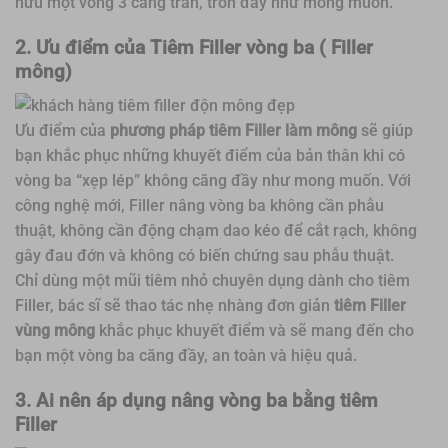
hữu một vòng 3 căng tràn, tròn đầy như mong muốn.
2. Ưu điểm của Tiêm Filler vòng ba ( Filler
mông)
Ưu điểm của
phương pháp tiêm Filler làm mông
sẽ giúp
bạn khắc phục những khuyết điểm của bản thân khi có
vòng ba “xẹp lép” không căng đầy như mong muốn. Với
công nghệ mới, Filler nâng vòng ba không cần phẫu
thuật, không cần động chạm dao kéo để cắt rạch, không
gây đau đớn và không có biến chứng sau phẫu thuật.
Chỉ dùng một mũi tiêm nhỏ chuyên dụng dành cho tiêm
Filler, bác sĩ sẽ thao tác nhẹ nhàng đơn giản
tiêm Filler
vùng mông
khắc phục khuyết điểm và sẽ mang đến cho
bạn một vòng ba căng đầy, an toàn và hiệu quả.
3. Ai nên áp dụng nâng vòng ba bằng tiêm
Filler