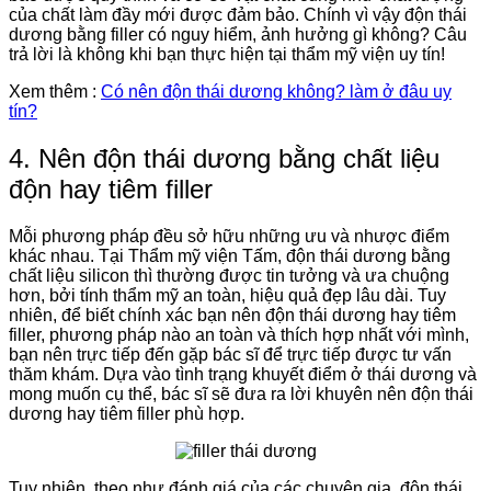
của chất làm đầy mới được đảm bảo. Chính vì vậy độn thái
dương bằng filler có nguy hiểm, ảnh hưởng gì không? Câu
trả lời là không khi bạn thực hiện tại thẩm mỹ viện uy tín!
Xem thêm :
Có nên độn thái dương không? làm ở đâu uy
tín?
4. Nên độn thái dương bằng chất liệu
độn hay tiêm filler
Mỗi phương pháp đều sở hữu những ưu và nhược điểm
khác nhau. Tại Thẩm mỹ viện Tấm, độn thái dương bằng
chất liệu silicon thì thường được tin tưởng và ưa chuộng
hơn, bởi tính thẩm mỹ an toàn, hiệu quả đẹp lâu dài. Tuy
nhiên, để biết chính xác bạn nên độn thái dương hay tiêm
filler, phương pháp nào an toàn và thích hợp nhất với mình,
bạn nên trực tiếp đến gặp bác sĩ để trực tiếp được tư vấn
thăm khám. Dựa vào tình trạng khuyết điểm ở thái dương và
mong muốn cụ thể, bác sĩ sẽ đưa ra lời khuyên nên độn thái
dương hay tiêm filler phù hợp.
Tuy nhiên, theo như đánh giá của các chuyên gia, độn thái