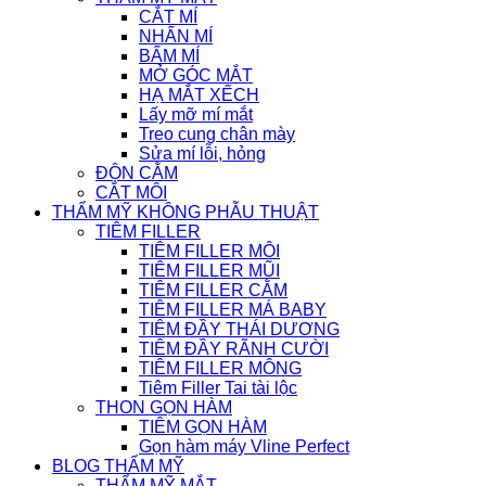
CẮT MÍ
NHẤN MÍ
BẤM MÍ
MỞ GÓC MẮT
HẠ MẮT XẾCH
Lấy mỡ mí mắt
Treo cung chân mày
Sửa mí lỗi, hỏng
ĐỘN CẰM
CẮT MÔI
THẨM MỸ KHÔNG PHẪU THUẬT
TIÊM FILLER
TIÊM FILLER MÔI
TIÊM FILLER MŨI
TIÊM FILLER CẰM
TIÊM FILLER MÁ BABY
TIÊM ĐẦY THÁI DƯƠNG
TIÊM ĐẦY RÃNH CƯỜI
TIÊM FILLER MÔNG
Tiêm Filler Tai tài lộc
THON GỌN HÀM
TIÊM GỌN HÀM
Gọn hàm máy Vline Perfect
BLOG THẨM MỸ
THẨM MỸ MẮT