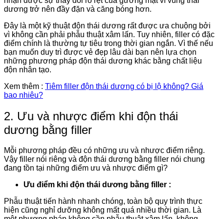
nhận được sự thay đổi rõ rệt của gương mặt vì vùng thái
dương trở nên đầy đặn và căng bóng hơn.
Đây là một kỹ thuật độn thái dương rất được ưa chuộng bởi
vì không cần phải phẫu thuật xâm lấn. Tuy nhiên, filler có đặc
điểm chính là thường tự tiêu trong thời gian ngắn. Vì thế nếu
bạn muốn duy trì được vẻ đẹp lâu dài bạn nên lựa chọn
những phương pháp độn thái dương khác bằng chất liệu
độn nhân tạo.
Xem thêm :
Tiêm filler độn thái dương có bị lộ không? Giá
bao nhiêu?
2. Ưu và nhược điểm khi độn thái
dương bằng filler
Mỗi phương pháp đều có những ưu và nhược điểm riêng.
Vậy filler nói riêng và độn thái dương bằng filler nói chung
đang tồn tại những điểm ưu và nhược điểm gì?
Ưu điểm khi độn thái dương bằng filler :
Phẫu thuật tiến hành nhanh chóng, toàn bộ quy trình thực
hiện cũng nghỉ dưỡng không mất quá nhiều thời gian. Là
một phương pháp không cần phẫu thuật xâm lấn, không