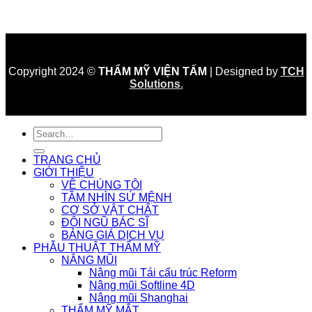
Copyright 2024 ©
THẨM MỸ VIỆN TẤM
| Designed by
TCH
Solutions
.
TRANG CHỦ
GIỚI THIỆU
VỀ CHÚNG TÔI
TẦM NHÌN SỨ MỆNH
CƠ SỞ VẬT CHẤT
ĐỘI NGŨ BÁC SĨ
BẢNG GIÁ DỊCH VỤ
PHẪU THUẬT THẨM MỸ
NÂNG MŨI
Nâng mũi Tái cấu trúc Reform
Nâng mũi Softline 4D
Nâng mũi Shanghai
THẨM MỸ MẮT