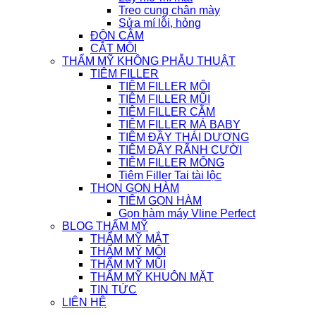
Treo cung chân mày
Sửa mí lỗi, hỏng
ĐỘN CẰM
CẮT MÔI
THẨM MỸ KHÔNG PHẪU THUẬT
TIÊM FILLER
TIÊM FILLER MÔI
TIÊM FILLER MŨI
TIÊM FILLER CẰM
TIÊM FILLER MÁ BABY
TIÊM ĐẦY THÁI DƯƠNG
TIÊM ĐẦY RÃNH CƯỜI
TIÊM FILLER MÔNG
Tiêm Filler Tai tài lộc
THON GỌN HÀM
TIÊM GỌN HÀM
Gọn hàm máy Vline Perfect
BLOG THẨM MỸ
THẨM MỸ MẮT
THẨM MỸ MÔI
THẨM MỸ MŨI
THẨM MỸ KHUÔN MẶT
TIN TỨC
LIÊN HỆ