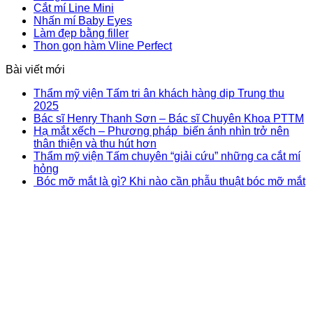
Cắt mí Line Mini
Nhấn mí Baby Eyes
Làm đẹp bằng filler
Thon gọn hàm Vline Perfect
Bài viết mới
Thẩm mỹ viện Tấm tri ân khách hàng dịp Trung thu
2025
Bác sĩ Henry Thanh Sơn – Bác sĩ Chuyên Khoa PTTM
Hạ mắt xếch – Phương pháp biến ánh nhìn trở nên
thân thiện và thu hút hơn
Thẩm mỹ viện Tấm chuyên “giải cứu” những ca cắt mí
hỏng
Bóc mỡ mắt là gì? Khi nào cần phẫu thuật bóc mỡ mắt