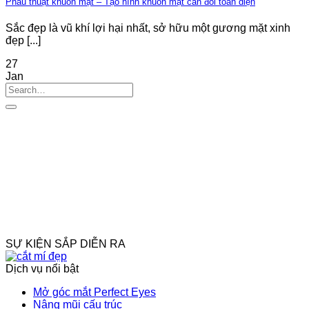
Phẫu thuật khuôn mặt – Tạo hình khuôn mặt cân đối toàn diện
Sắc đẹp là vũ khí lợi hại nhất, sở hữu một gương mặt xinh
đẹp [...]
27
Jan
SỰ KIỆN SẮP DIỄN RA
Dịch vụ nổi bật
Mở góc mắt Perfect Eyes
Nâng mũi cấu trúc