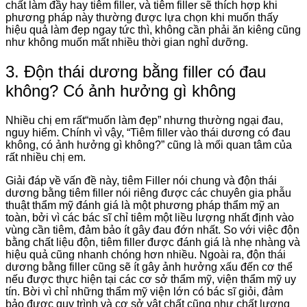
chất làm đầy hay tiêm filler, và tiêm filler sẽ thích hợp khi
phương pháp này thường được lựa chọn khi muốn thấy
hiệu quả làm đẹp ngay tức thì, không cần phải ăn kiêng cũng
như không muốn mất nhiều thời gian nghỉ dưỡng.
3. Độn thái dương bằng filler có đau
không? Có ảnh hưởng gì không
Nhiều chị em rất“muốn làm đẹp” nhưng thường ngại đau,
nguy hiểm. Chính vì vậy, “Tiêm filler vào thái dương có đau
không, có ảnh hưởng gì không?” cũng là mối quan tâm của
rất nhiều chị em.
Giải đáp về vấn đề này, tiêm Filler nói chung và độn thái
dương bằng tiêm filler nói riêng được các chuyên gia phẫu
thuật thẩm mỹ đánh giá là một phương pháp thẩm mỹ an
toàn, bởi vì các bác sĩ chỉ tiêm một liều lượng nhất định vào
vùng cần tiêm, đảm bảo ít gây đau đớn nhất. So với việc độn
bằng chất liệu độn, tiêm filler được đánh giá là nhẹ nhàng và
hiệu quả cũng nhanh chóng hơn nhiều. Ngoài ra, độn thái
dương bằng filler cũng sẽ ít gây ảnh hưởng xấu đến cơ thể
nếu được thực hiện tại các cơ sở thẩm mỹ, viện thẩm mỹ uy
tín. Bời vì chỉ những thẩm mỹ viện lớn có bác sĩ giỏi, đảm
bảo được quy trình và cơ sở vật chất cũng như chất lượng