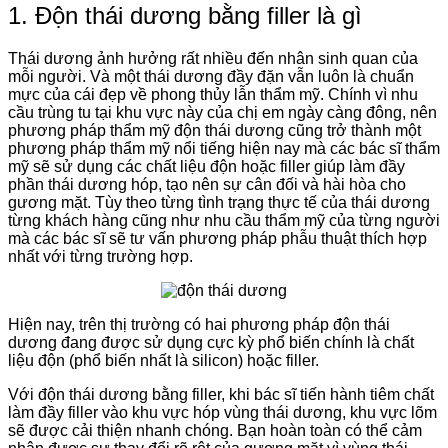
1. Độn thái dương bằng filler là gì
Thái dương ảnh hưởng rất nhiều đến nhân sinh quan của
mỗi người. Và một thái dương đầy đặn vẫn luôn là chuẩn
mực của cái đẹp về phong thủy lẫn thẩm mỹ. Chính vì nhu
cầu trùng tu tại khu vực này của chị em ngày càng đông, nên
phương pháp thẩm mỹ độn thái dương cũng trở thành một
phương pháp thẩm mỹ nổi tiếng hiện nay mà các bác sĩ thẩm
mỹ sẽ sử dụng các chất liệu độn hoặc filler giúp làm đầy
phần thái dương hóp, tạo nên sự cân đối và hài hòa cho
gương mặt. Tùy theo từng tình trạng thực tế của thái dương
từng khách hàng cũng như nhu cầu thẩm mỹ của từng người
mà các bác sĩ sẽ tư vấn phương pháp phẫu thuật thích hợp
nhất với từng trường hợp.
Hiện nay, trên thị trường có hai phương pháp độn thái
dương đang được sử dụng cực kỳ phổ biến chính là chất
liệu độn (phổ biến nhất là silicon) hoặc filler.
Với độn thái dương bằng filler, khi bác sĩ tiến hành tiêm chất
làm đầy filler vào khu vực hóp vùng thái dương, khu vực lõm
sẽ được cải thiện nhanh chóng. Bạn hoàn toàn có thể cảm