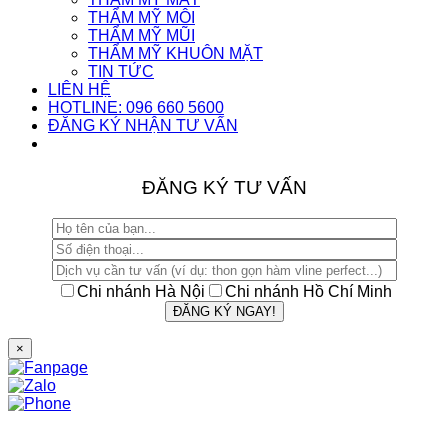
THẨM MỸ MÔI
THẨM MỸ MŨI
THẨM MỸ KHUÔN MẶT
TIN TỨC
LIÊN HỆ
HOTLINE: 096 660 5600
ĐĂNG KÝ NHẬN TƯ VẤN
ĐĂNG KÝ TƯ VẤN
Chi nhánh Hà Nội
Chi nhánh Hồ Chí Minh
×