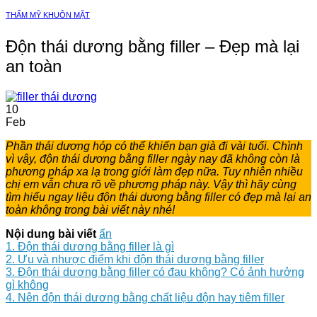
THẨM MỸ KHUÔN MẶT
Độn thái dương bằng filler – Đẹp mà lại
an toàn
10
Feb
Phần thái dương hóp có thể khiến bạn già đi vài tuổi. Chình
vì vậy, độn thái dương bằng filler ngày nay đã không còn là
phương pháp xa lạ trong giới làm đẹp nữa. Tuy nhiên nhiều
chị em vẫn chưa rõ về phương pháp này. Vậy thì hãy cùng
tìm hiểu ngay liệu độn thái dương bằng filler có đẹp mà lại an
toàn không trong bài viết này nhé!
Nội dung bài viết
ẩn
1. Độn thái dương bằng filler là gì
2. Ưu và nhược điểm khi độn thái dương bằng filler
3. Độn thái dương bằng filler có đau không? Có ảnh hưởng
gì không
4. Nên độn thái dương bằng chất liệu độn hay tiêm filler