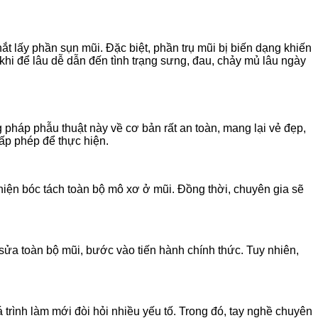
hắt lấy phần sụn mũi. Đặc biệt, phần trụ mũi bị biến dạng khiến
khi để lâu dễ dẫn đến tình trạng sưng, đau, chảy mủ lâu ngày
pháp phẫu thuật này về cơ bản rất an toàn, mang lại vẻ đẹp,
cấp phép để thực hiện.
hiện bóc tách toàn bộ mô xơ ở mũi. Đồng thời, chuyên gia sẽ
 sửa toàn bộ mũi, bước vào tiến hành chính thức. Tuy nhiên,
trình làm mới đòi hỏi nhiều yếu tố. Trong đó, tay nghề chuyên