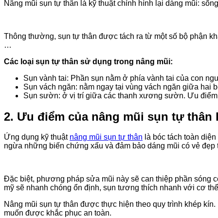
Nâng mũi sụn tự thân là kỹ thuật chỉnh hình lại dáng mũi: sốn
Thông thường, sụn tự thân được tách ra từ một số bộ phận kh
…
Các loại sụn tự thân sử dụng trong nâng mũi:
Sụn vành tai: Phần sụn nằm ở phía vành tai của con ngườ
Sụn vách ngăn: nằm ngay tại vùng vách ngăn giữa hai bê
Sụn sườn: ở vị trí giữa các thanh xương sườn. Ưu điểm d
2.
Ưu điểm của nâng mũi sụn tự thân l
Ứng dụng kỹ thuật
nâng mũi sụn tự thân
là bóc tách toàn diện
ngừa những biến chứng xấu và đảm bảo dáng mũi có vẻ đẹp t
Đặc biệt, phương pháp sửa mũi này sẽ can thiệp phần sóng có
mỹ sẽ nhanh chóng ổn định, sụn tương thích nhanh với cơ thể, 
Nâng mũi sụn tự thân được thực hiện theo quy trình khép kí
muốn được khắc phục an toàn.