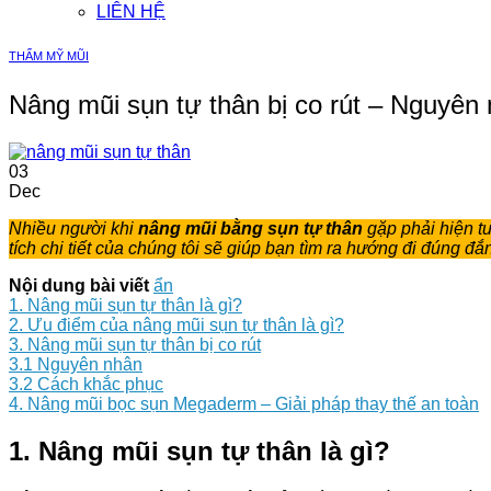
LIÊN HỆ
THẨM MỸ MŨI
Nâng mũi sụn tự thân bị co rút – Nguyên
03
Dec
Nhiều người khi
nâng mũi bằng sụn tự thân
gặp phải hiện tư
tích chi tiết của chúng tôi sẽ giúp bạn tìm ra hướng đi đúng đắ
Nội dung bài viết
ẩn
1. Nâng mũi sụn tự thân là gì?
2. Ưu điểm của nâng mũi sụn tự thân là gì?
3. Nâng mũi sụn tự thân bị co rút
3.1 Nguyên nhân
3.2 Cách khắc phục
4. Nâng mũi bọc sụn Megaderm – Giải pháp thay thế an toàn
1.
Nâng mũi sụn tự thân là gì?