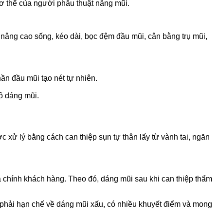
 cơ thể của người phẫu thuật nâng mũi.
 nâng cao sống, kéo dài, bọc đệm đầu mũi, cân bằng trụ mũi,
ần đầu mũi tạo nét tự nhiên.
bộ dáng mũi.
c xử lý bằng cách can thiệp sụn tự thân lấy từ vành tai, ngăn
 chính khách hàng. Theo đó, dáng mũi sau khi can thiệp thẩm
 phải hạn chế về dáng mũi xấu, có nhiều khuyết điểm và mong