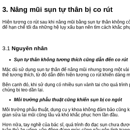
3.
Nâng mũi sụn tự thân bị co rút
Hiện tượng co rút sau khi nâng mũi bằng sụn tự thân
không cò
để hạn chế tối đa những hệ lụy xấu bạn nên tìm cách khắc ph
3.1
Nguyên nhân
Sụn tự thân không tương thích cũng dẫn đến co rút
Mặc dù sử dụng sụn tự thân để nâng mũi nhưng trong một vài
thể tương thích, từ đó dẫn đến hiện tượng co rút khiến dáng
Bên cạnh đó, khi sử dụng có nhiều sụn vành tai cho quá trình
chúng bị teo dần lại.
Môi trường phẫu thuật cũng khiến sụn bị co ngót
Môi trường phẫu thuật, dụng cụ y khoa không đảm bảo cũng khiế
gian sửa lại mũi cũng lâu và khó khắc phục hơn lần đầu.
Hơn nữa, tay nghề của bác sĩ, quá trình đo đạc sụn chưa đượ
tuân thủ ăn uống, vận động đúng mức cũng gây nên tình trạng