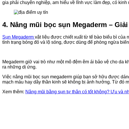
gia phải chuyên nghiệp, am hiểu về lĩnh vực làm đẹp, có kinh
4.
Nâng mũi bọc sụn Megaderm – Giải 
Sụn Megaderm
vật liệu được chiết xuất từ tế bào biểu bì củ
tình trạng bóng đỏ và lộ sóng, được dùng để phòng ngừa biế
Megaderm giữ vai trò như một mô đệm êm ái bảo vệ cho da khỏ
ra những dị ứng.
Việc nâng mũi bọc sụn megaderm giúp bạn sở hữu được dáng mũ
mạch máu hay dây thần kinh sẽ không bị ảnh hưởng. Từ đó ma
Xem thêm:
Nâng mũi bằng sụn tự thân có tốt không? Ưu và 