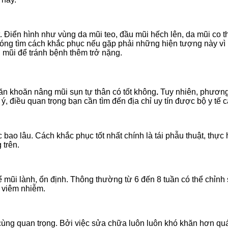
ệt. Điển hình như vùng da mũi teo, đầu mũi hếch lên, da mũi co t
hóng tìm cách khắc phục nếu gặp phải những hiện tượng này vì 
n mũi để tránh bệnh thêm trở nặng.
ăn khoăn nâng mũi sụn tự thân có tốt không
.
Tuy nhiên, phương 
ý, điều quan trọng bạn cần tìm đến địa chỉ uy tín được bộ y tế 
ao lâu. Cách khắc phục tốt nhất chính là tái phẫu thuật, thực 
 trên.
ể mũi lành, ổn định. Thông thường từ 6 đến 8 tuần có thể chỉnh
ị viêm nhiễm.
cùng quan trọng. Bởi việc sửa chữa luôn luôn khó khăn hơn quá 