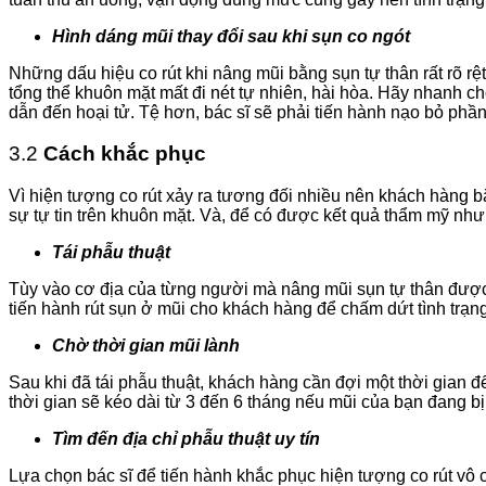
Hình dáng mũi thay đổi sau khi sụn co ngót
Những dấu hiệu co rút khi nâng mũi bằng sụn tự thân
rất rõ r
tổng thể khuôn mặt mất đi nét tự nhiên, hài hòa. Hãy nhanh c
dẫn đến hoại tử. Tệ hơn, bác sĩ sẽ phải tiến hành nạo bỏ phầ
3.2
Cách khắc phục
Vì hiện tượng co rút xảy ra tương đối nhiều nên khách hàng b
sự tự tin trên khuôn mặt. Và, để có được kết quả thẩm mỹ như 
Tái phẫu thuật
Tùy vào cơ địa của từng người mà nâng mũi sụn tự thân được b
tiến hành rút sụn ở mũi cho khách hàng để chấm dứt tình trạng
Chờ thời gian mũi lành
Sau khi đã tái phẫu thuật, khách hàng cần đợi một thời gian đ
thời gian sẽ kéo dài từ 3 đến 6 tháng nếu mũi của bạn đang b
Tìm đến địa chỉ phẫu thuật uy tín
Lựa chọn bác sĩ để tiến hành khắc phục hiện tượng co rút vô 