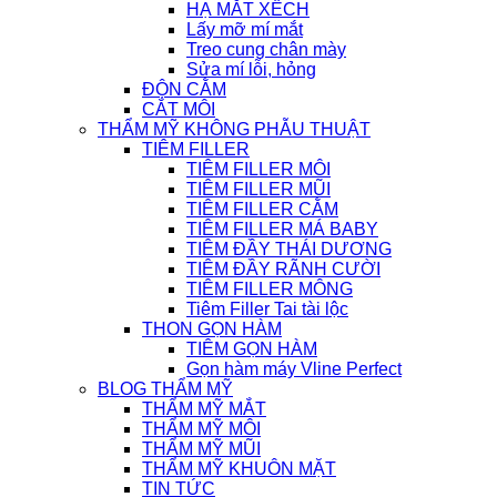
HẠ MẮT XẾCH
Lấy mỡ mí mắt
Treo cung chân mày
Sửa mí lỗi, hỏng
ĐỘN CẰM
CẮT MÔI
THẨM MỸ KHÔNG PHẪU THUẬT
TIÊM FILLER
TIÊM FILLER MÔI
TIÊM FILLER MŨI
TIÊM FILLER CẰM
TIÊM FILLER MÁ BABY
TIÊM ĐẦY THÁI DƯƠNG
TIÊM ĐẦY RÃNH CƯỜI
TIÊM FILLER MÔNG
Tiêm Filler Tai tài lộc
THON GỌN HÀM
TIÊM GỌN HÀM
Gọn hàm máy Vline Perfect
BLOG THẨM MỸ
THẨM MỸ MẮT
THẨM MỸ MÔI
THẨM MỸ MŨI
THẨM MỸ KHUÔN MẶT
TIN TỨC