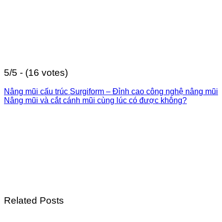
5/5 - (16 votes)
Nâng mũi cấu trúc Surgiform – Đỉnh cao công nghệ nâng mũi
Nâng mũi và cắt cánh mũi cùng lúc có được không?
Related Posts