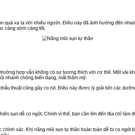
n quá xa lạ với nhiều người. Điều này đã ảnh hưởng đến nhan
ục càng sớm càng tốt.
 trường hợp vẫn không có sự tương thích với cơ thể. Một vài
 mũi nhanh chóng biến dạng, mất thẩm mỹ.
 phẫu thuật cũng gây co rút. Điều này được lý giải bởi các dư
n sụn dễ co ngót. Chính vì thế, bạn cần tìm đến địa chỉ làm đẹp
c chính xác. Khi nâng mũi sụn tự thân hoàn toàn
dễ bị co ngót 
 này.