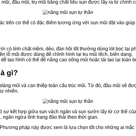
g mũi, đầu mũi, trụ mũi bằng chất liệu sụn được lấy ra từ chính
ác trên cơ thể có đặc điểm tương ứng với sụn mũi đặt vào giúp
i có tính chất mềm, dẻo, đàn hồi tốt thường dùng lót bọc tại ph
n lỗ mũi được dùng để chỉnh hình lại trụ mũi lệch, biến dạng.
ễ tạo hình có thể để nâng cao sống mũi hoặc tái tạo lại toàn 
à gì?
 dáng mũi và can thiệp toàn cấu trúc mũi. Từ đó, đầu mũi sẽ đượ
ự nhiên.
 sự kết hợp giữa sụn vách ngăn và sụn sườn lấy từ cơ thể của
ngăn ngừa tình trạng đào thải theo thời gian.
n. Phương pháp này được xem là lựa chọn tốt cho những ai mắc