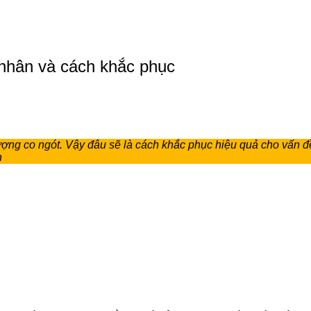
 nhân và cách khắc phục
ợng co ngót. Vậy đâu sẽ là cách khắc phục hiệu quả cho vấn đề
n