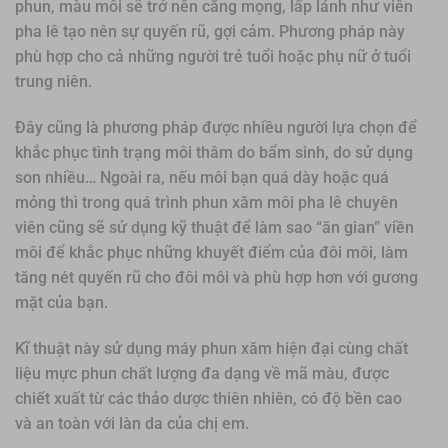
phun, màu môi sẽ trở nên căng mọng, lấp lánh như viên
pha lê tạo nên sự quyến rũ, gợi cảm. Phương pháp này
phù hợp cho cả những người trẻ tuổi hoặc phụ nữ ở tuổi
trung niên.
Đây cũng là phương pháp được nhiều người lựa chọn để
khắc phục tình trạng môi thâm do bẩm sinh, do sử dụng
son nhiều… Ngoài ra, nếu môi bạn quá dày hoặc quá
mỏng thì trong quá trình phun xăm môi pha lê chuyên
viên cũng sẽ sử dụng kỹ thuật để làm sao “ăn gian” viền
môi để khắc phục những khuyết điểm của đôi môi, làm
tăng nét quyến rũ cho đôi môi và phù hợp hơn với gương
mặt của bạn.
Kĩ thuật này sử dụng máy phun xăm hiện đại cùng chất
liệu mực phun chất lượng đa dạng về mã màu, được
chiết xuất từ các thảo dược thiên nhiên, có độ bền cao
và an toàn với làn da của chị em.