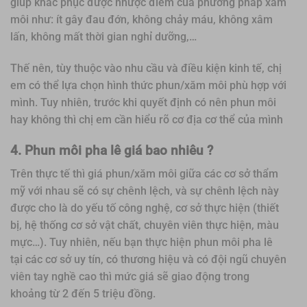
giúp khắc phục được nhược điểm của phương pháp xăm
môi như: ít gây đau đớn, không chảy máu, không xâm
lấn, không mất thời gian nghỉ dưỡng,…
Thế nên, tùy thuộc vào nhu cầu và điều kiện kinh tế, chị
em có thể lựa chọn hình thức phun/xăm môi phù hợp với
mình. Tuy nhiên, trước khi quyết định có nên phun môi
hay không thì chị em cần hiểu rõ cơ địa cơ thể của mình
4.
Phun môi pha lê giá bao nhiêu ?
Trên thực tế thì giá phun/xăm môi giữa các cơ sở thẩm
mỹ với nhau sẽ có sự chênh lệch, và sự chênh lệch này
được cho là do yếu tố công nghệ, cơ sở thực hiện (thiết
bị, hệ thống cơ sở vật chất, chuyên viên thực hiện, màu
mực…). Tuy nhiên, nếu bạn thực hiện phun môi pha lê
tại các cơ sở uy tín, có thương hiệu và có đội ngũ chuyên
viên tay nghề cao thì mức giá sẽ giao động trong
khoảng từ 2 đến 5 triệu đồng.