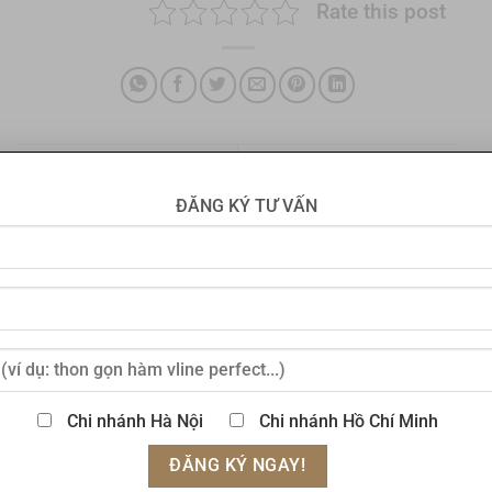
Rate this post
Hướng dẫn cách giảm cân
Kem nghệ trị mụn có hiệu
bằng mật ong hiệu quả tại
quả không? Hướng dẫn
ĐĂNG KÝ TƯ VẤN
nhà
cách sử dụng
ĐĂNG KÝ TƯ VẤN
Chi nhánh Hà Nội
Chi nhánh Hồ Chí Minh