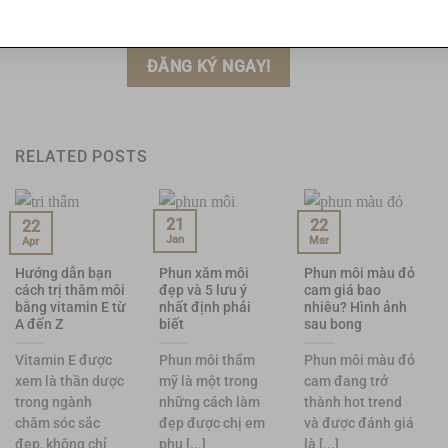
Chi nhánh Hà Nội
Chi nhánh Hồ Chí Minh
RELATED POSTS
21
22
22
Jan
Mar
Apr
Hướng dẫn bạn
Phun xăm môi
Phun môi màu đỏ
cách trị thâm môi
đẹp và 5 lưu ý
cam giá bao
bằng vitamin E từ
nhất định phải
nhiêu? Hình ảnh
A đến Z
biết
sau bong
Vitamin E được
Phun môi thẩm
Phun môi màu đỏ
xem là thần dược
mỹ là một trong
cam đang trở
trong ngành
những cách làm
thành hot trend
chăm sóc sắc
đẹp được chị em
và được đánh giá
đẹp, không chỉ
phụ [...]
là [...]