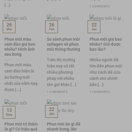
[...]
1 COMMENTS
26
26
22
Mar
Feb
Jan
Phun môi màu
So sánh phun môi
Phun môi giá bao
cam đào giá bao
collagen và phun
nhiêu? Giữ được
nhiêu? Hình ảnh
môi thông thường
bao lâu?
sau bong
Trên thị trường
Nhiều người đã
Phun môi màu
hiện nay có rất
tìm đến phun môi
cam đào hiện là
nhiều phương
như cách để cứu
xu hướng mới
pháp với nhiều
cánh cho chính
nhất của năm nay,
tên gọi khác [...]
bản [...]
được [...]
1 COMMENTS
1 COMMENTS
22
13
Jan
May
Phun môi trị thâm
Phun môi ăn gì để
là gì? Có hiệu quả
nhanh bong, lên