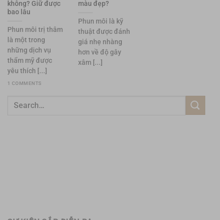
không? Giữ được
màu đẹp?
bao lâu
Phun môi là kỹ
Phun môi trị thâm
thuật được đánh
là một trong
giá nhẹ nhàng
những dịch vụ
hơn về độ gây
thẩm mỹ được
xâm [...]
yêu thích [...]
1 COMMENTS