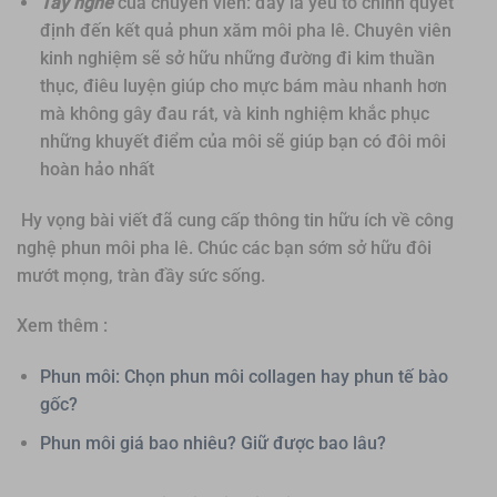
Tay nghề
của chuyên viên: đây là yếu tố chính quyết
định đến kết quả phun xăm môi pha lê. Chuyên viên
kinh nghiệm sẽ sở hữu những đường đi kim thuần
thục, điêu luyện giúp cho mực bám màu nhanh hơn
mà không gây đau rát, và kinh nghiệm khắc phục
những khuyết điểm của môi sẽ giúp bạn có đôi môi
hoàn hảo nhất
Hy vọng bài viết đã cung cấp thông tin hữu ích về công
nghệ phun môi pha lê. Chúc các bạn sớm sở hữu đôi
mướt mọng, tràn đầy sức sống.
Xem thêm :
Phun môi: Chọn phun môi collagen hay phun tế bào
gốc?
Phun môi giá bao nhiêu? Giữ được bao lâu?