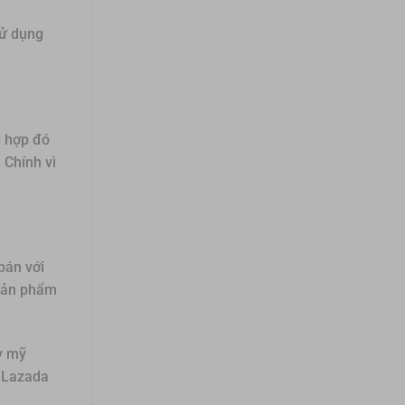
sử dụng
g hợp đó
 Chính vì
bán với
 sản phẩm
y mỹ
, Lazada