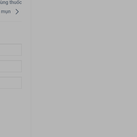
dùng thuốc
rị mụn