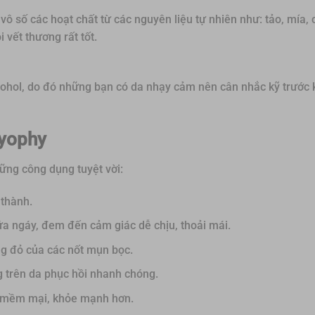
 số các hoạt chất từ các nguyên liệu tự nhiên như: tảo, mía, 
vết thương rất tốt.
cohol, do đó những bạn có da nhạy cảm nên cân nhắc kỹ trước 
ryophy
ững công dụng tuyệt vời:
 thành.
a ngáy, đem đến cảm giác dễ chịu, thoải mái.
ng đỏ của các nốt mụn bọc.
ng trên da phục hồi nhanh chóng.
ên mềm mại, khỏe mạnh hơn.