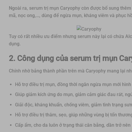
Ngoài ra, serum trị mụn Caryophy còn được bổ sung thêm vô
mã, nọc ong,…, dùng để ngừa mụn, kháng viêm và phục hồi 
Tuy có rất nhiều ưu điểm nhưng serum này lại có chứa Al
dụng.
2. Công dụng của serum trị mụn Ca
Chính nhờ bảng thành phần trên mà Caryophy mang lại nh
Hỗ trợ điều trị mụn, đồng thời ngăn ngừa mụn mới hình
Giúp giảm kích ứng do mụn, giảm cảm giác đau rát, ngứ
Giải độc, kháng khuẩn, chống viêm, giảm tình trạng sư
Hỗ trợ điều trị thâm, sẹo, giúp những vùng bị tổn thươ
Cấp ẩm, cho da luôn ở trạng thái cân bằng, dần trở n