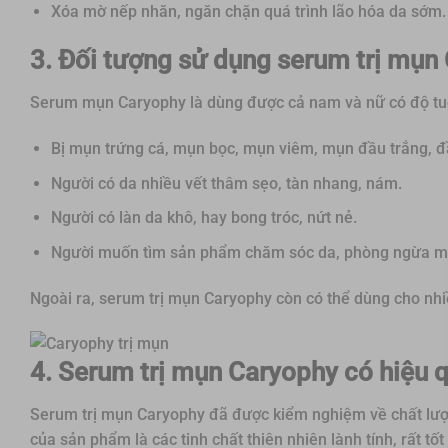
Xóa mờ nếp nhăn, ngăn chặn quá trình lão hóa da sớm.
3. Đối tượng sử dụng serum trị mụn
Serum mụn Caryophy là dùng được cả nam và nữ có độ tuổi 
Bị mụn trứng cá, mụn bọc, mụn viêm, mụn đầu trắng, đ
Người có da nhiều vết thâm sẹo, tàn nhang, nám.
Người có làn da khô, hay bong tróc, nứt nẻ.
Người muốn tìm sản phẩm chăm sóc da, phòng ngừa m
Ngoài ra, serum trị mụn Caryophy còn có thể dùng cho nhi
4. Serum trị mụn Caryophy có hiệu
Serum trị mụn Caryophy đã được kiểm nghiệm về chất lượ
của sản phẩm là các tinh chất thiên nhiên lành tính, rất tố