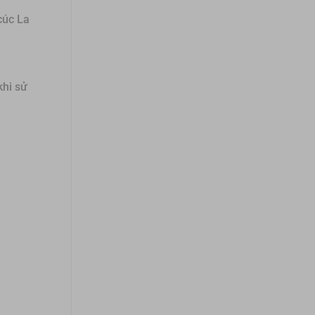
cúc La
khi sử