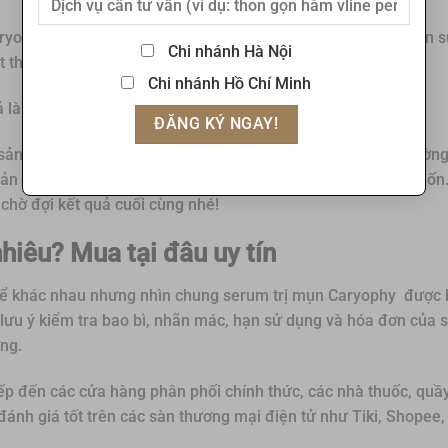
yophy cho feedback tích cực. Theo đó, chỉ sau một thời gian 
Chi nhánh Hà Nội
t thâm, sẹo cũng mờ đi trông thấy.
Chi nhánh Hồ Chí Minh
 là hoàn toàn có cơ sở.
ng sản phẩm này không thấy hiệu quả. Nhưng đa số những trườn
sản phẩm cần lâu hơn mới có thể đạt hiệu quả như mong muốn.
 chờ đợi kết quả cuối cùng nhé!
hiêu? Mua tại đâu uy tín
 thể khác nhau nhưng nhìn chung serum trị mụn Caryophy được 
 lưu ý kiểm tra bao bì, nhãn mác, hạn sử dụng và hóa đơn của
ợng.
ếp đến các cửa hàng phân phối chính thức, các nhà thuốc, quầ
đánh giá tốt trên các sàn thương mại điện tử như Tiki, Shopee