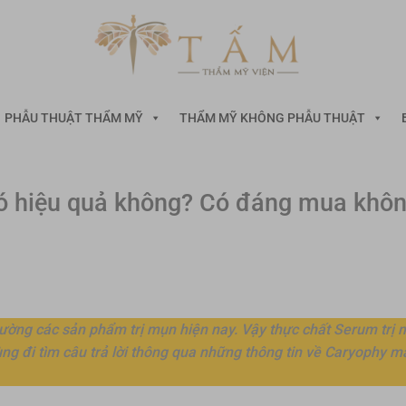
PHẪU THUẬT THẨM MỸ
THẨM MỸ KHÔNG PHẪU THUẬT
ó hiệu quả không? Có đáng mua khô
trường các sản phẩm trị mụn hiện nay. Vậy thực chất Serum trị
g đi tìm câu trả lời thông qua những thông tin về Caryophy 