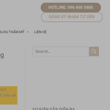
HOTLINE: 096 660 5600
ĐĂNG KÝ NHẬN TƯ VẤN
BLOG THẨM MỸ
LIÊN HỆ
ng
 mụn
mà Tấm sẽ
SỰ KIỆN SẮP DIỄN RA