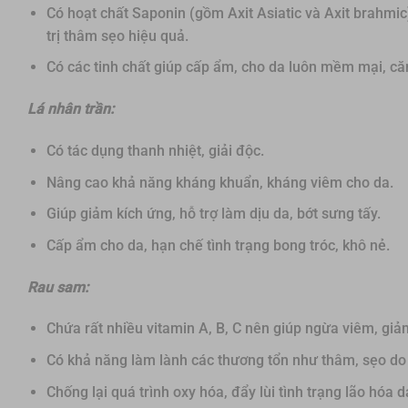
Có hoạt chất Saponin (gồm Axit Asiatic và Axit brahmic
trị thâm sẹo hiệu quả.
Có các tinh chất giúp cấp ẩm, cho da luôn mềm mại, că
Lá nhân trần:
Có tác dụng thanh nhiệt, giải độc.
Nâng cao khả năng kháng khuẩn, kháng viêm cho da.
Giúp giảm kích ứng, hỗ trợ làm dịu da, bớt sưng tấy.
Cấp ẩm cho da, hạn chế tình trạng bong tróc, khô nẻ.
Rau sam:
Chứa rất nhiều vitamin A, B, C nên giúp ngừa viêm, giả
Có khả năng làm lành các thương tổn như thâm, sẹo do
Chống lại quá trình oxy hóa, đẩy lùi tình trạng lão hóa d