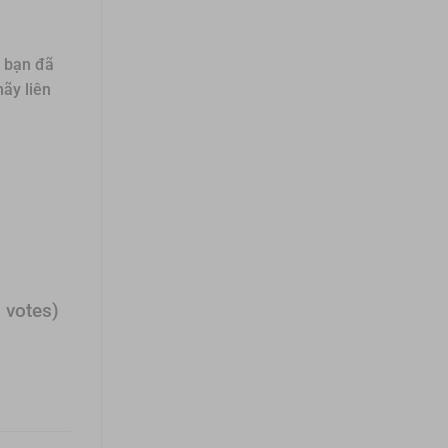
y bạn đã
hãy liên
1 votes)