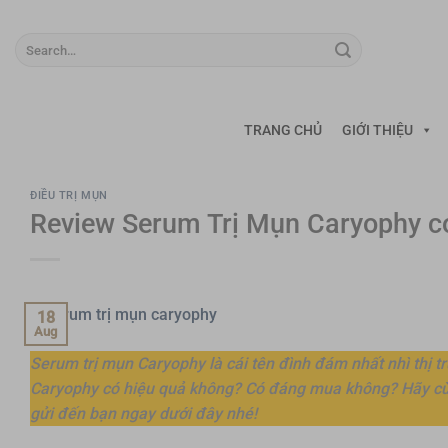
Skip
to
content
TRANG CHỦ
GIỚI THIỆU
ĐIỀU TRỊ MỤN
Review Serum Trị Mụn Caryophy c
18
Aug
Serum trị mụn Caryophy là cái tên đình đám nhất nhì thị 
Caryophy có hiệu quả không? Có đáng mua không? Hãy cùn
gửi đến bạn ngay dưới đây nhé!