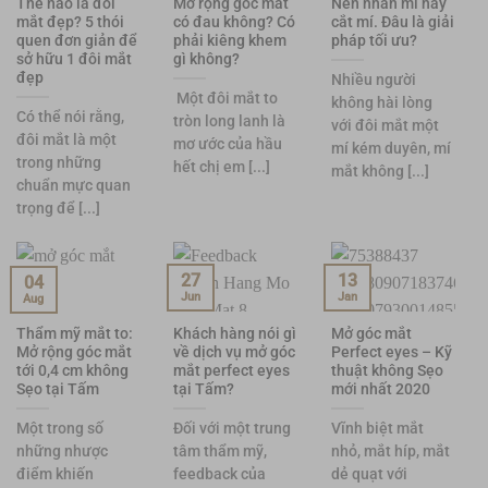
Thế nào là đôi
Mở rộng góc mắt
Nên nhấn mí hay
mắt đẹp? 5 thói
có đau không? Có
cắt mí. Đâu là giải
quen đơn giản để
phải kiêng khem
pháp tối ưu?
sở hữu 1 đôi mắt
gì không?
đẹp
Nhiều người
Một đôi mắt to
không hài lòng
Có thể nói rằng,
tròn long lanh là
với đôi mắt một
đôi mắt là một
mơ ước của hầu
mí kém duyên, mí
trong những
hết chị em [...]
mắt không [...]
chuẩn mực quan
trọng để [...]
27
13
04
Jun
Jan
Aug
Thẩm mỹ mắt to:
Khách hàng nói gì
Mở góc mắt
Mở rộng góc mắt
về dịch vụ mở góc
Perfect eyes – Kỹ
tới 0,4 cm không
mắt perfect eyes
thuật không Sẹo
Sẹo tại Tấm
tại Tấm?
mới nhất 2020
Một trong số
Đối với một trung
Vĩnh biệt mắt
những nhược
tâm thẩm mỹ,
nhỏ, mắt híp, mắt
điểm khiến
feedback của
dẻ quạt với