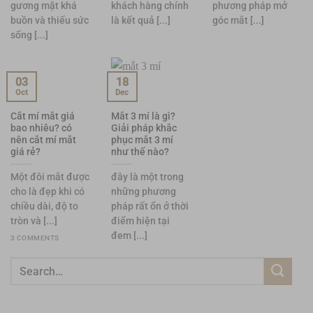
gương mặt khá
khách hàng chính
phương pháp mở
buồn và thiếu sức
là kết quả [...]
góc mắt [...]
sống [...]
03
18
Oct
Dec
Cắt mí mắt giá
Mắt 3 mí là gì?
bao nhiêu? có
Giải pháp khắc
nên cắt mí mắt
phục mắt 3 mí
giá rẻ?
như thế nào?
Một đôi mắt được
đây là một trong
cho là đẹp khi có
những phương
chiều dài, độ to
pháp rất ổn ở thời
tròn và [...]
điểm hiện tại
đem [...]
3 COMMENTS