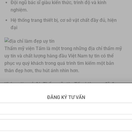
Đội ngũ bác sĩ giàu kiến thức, trình độ và kinh
nghiệm.
Hệ thống trang thiết bị, cơ sở vật chất đầy đủ, hiện
đại
Thẩm mỹ viện Tấm là một trong những địa chỉ thẩm mỹ
uy tín và chất lượng hàng đầu Việt Nam tự tin có thể
phục vụ quý khách trong quá trình tìm kiếm một bản
thân đẹp hơn, thu hút ánh nhìn hơn.
Không dừng ở đó, Thẩm mỹ viện Tấm hiện nay đã được
bộ y tế chính thức công nhận là đơn vị thẩm mỹ mắt
ĐĂNG KÝ TƯ VẤN
chất lượng, uy tín. Với đội ngũ y bác sĩ lành nghề với
nhiều năm kinh nghiệm trong lĩnh vực thẩm mỹ mắt,
không ngừng học hỏi, tìm hiểu để đem đến những kĩ
thuật tối tân nhất để phục vụ khách hàng. Đồng thời, với
hệ thống máy móc, trang thiết bị, phòng ốc phẫu thuật