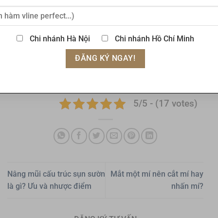
hiện đại, kháng khuẩn…
Để tham khảo dịch vụ thẩm mỹ tại Tấm, quý khách vui
Chi nhánh Hà Nội
Chi nhánh Hồ Chí Minh
lòng điền form đăng ký bên cạnh, các bác sĩ tại Tấm sẽ
tư vấn giải đáp thắc mắc cho bạn sớm nhất.
Xem thêm:
Địa chỉ mở góc mắt, cắt mí uy tín tại Hà Nội
5/5 - (17 votes)
Nâng mũi cấu trúc sụn sườn
Mắt một mí nên cắt mí hay
là gì? Ưu và nhược điểm
nhấn mí?