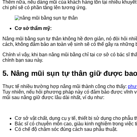
Thêm nữa, nếu dáng mũi của khách hàng tồn tại nhiều khuyết 
chi phí sẽ có phần tăng lên tương ứng.
Cơ sở thẩm mỹ:
Nâng mũi bằng sụn tự thân không hề đơn giản, nó đòi hỏi nhiề
cách, không đảm bảo an toàn vệ sinh sẽ có thể gây ra những
Chính vì vậy, khi bạn nâng mũi bằng chỉ tại cơ sở có bác sĩ th
chính bạn sau này.
5. Nâng mũi sụn tự thân giữ được bao
Thực tế nhiều trường hợp nâng mũi thành công cho thấy:
phư
Tuy nhiên, nếu hỏi phương pháp này có đảm bảo được vĩnh viễn
mũi sau nâng giữ được lâu dài nhất, ví dụ như:
Cơ sở vật chất, dụng cụ y tế, thiết bị sử dụng cho phẫu
Bác sĩ có chuyên môn cao, giàu kinh nghiệm trong việc 
Có chế độ chăm sóc đúng cách sau phẫu thuật.