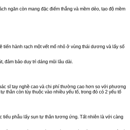
n vách ngăn còn mang đặc điểm thẳng và mềm dẻo, tạo độ mềm
ẽ tiến hành rạch một vết mổ nhỏ ở vùng thái dương và lấy số
t, đảm bảo duy trì dáng mũi lâu dài.
 bác sĩ tay nghề cao và chi phí thường cao hơn so với phương
ự thân còn tùy thuộc vào nhiều yếu tố, trong đó có 2 yếu tố
c tiểu phẫu lấy sụn tự thân tương ứng. Tất nhiên là với càng