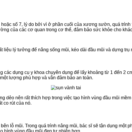
oặc số 7, lý do bởi vì ở phần cuối của xương sườn, quá trình 
ờng của các cơ quan trong cơ thể, đảm bảo sức khỏe cho khá
t liệu lý tưởng để nâng sống mũi, kéo dài đầu mũi và dựng trụ
ùng các dụng cụ y khoa chuyên dụng để lấy khoảng từ 1 đến 2 cm
ra một lượng phù hợp và vẫn đảm bảo an toàn.
cong dẻo nên rất thích hợp trong việc tạo hình vùng đầu mũi mềm
t co rút của nó.
bên lỗ mũi. Trong quá trình nâng mũi, bác sĩ sẽ tận dụng một
ạo hình vùng đầu mũi đẹp tự nhiên hơn.