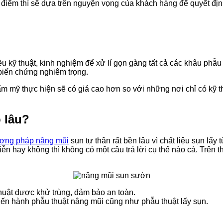
điểm thì sẽ dựa trên nguyện vọng của khách hàng để quyết địn
u kỹ thuật, kinh nghiệm để xử lí gọn gàng tất cả các khâu phẫu
 biến chứng nghiêm trọng.
ẩm mỹ thực hiện sẽ có giá cao hơn so với những nơi chỉ có kỹ th
 lâu?
ơng pháp nâng mũi
sụn tự thân rất bền lâu vì chất liệu sụn lấ
 hay không thì không có một câu trả lời cụ thể nào cả. Trên t
 thuật được khử trùng, đảm bảo an toàn.
tiến hành phẫu thuật nâng mũi cũng như phẫu thuật lấy sụn.