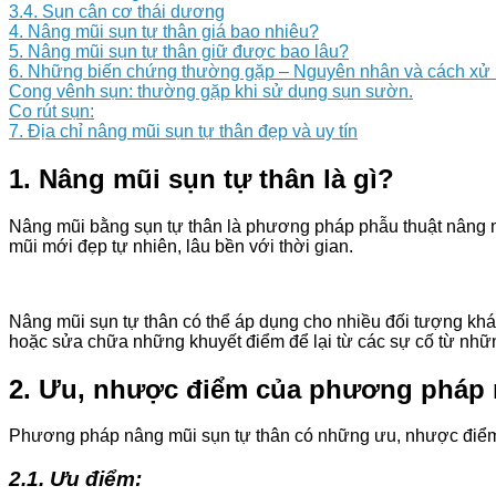
3.4. Sụn cân cơ thái dương
4. Nâng mũi sụn tự thân giá bao nhiêu?
5. Nâng mũi sụn tự thân giữ được bao lâu?
6. Những biến chứng thường gặp – Nguyên nhân và cách xử 
Cong vênh sụn: thường gặp khi sử dụng sụn sườn.
Co rút sụn:
7. Địa chỉ nâng mũi sụn tự thân đẹp và uy tín
1. Nâng mũi sụn tự thân là gì?
Nâng mũi bằng sụn tự thân là phương pháp phẫu thuật nâng mũ
mũi mới đẹp tự nhiên, lâu bền với thời gian.
Nâng mũi sụn tự thân có thể áp dụng cho nhiều đối tượng kh
hoặc sửa chữa những khuyết điểm để lại từ các sự cố từ nhữ
2. Ưu, nhược điểm của phương pháp 
Phương pháp nâng mũi sụn tự thân có những ưu, nhược điểm 
2.1. Ưu điểm: