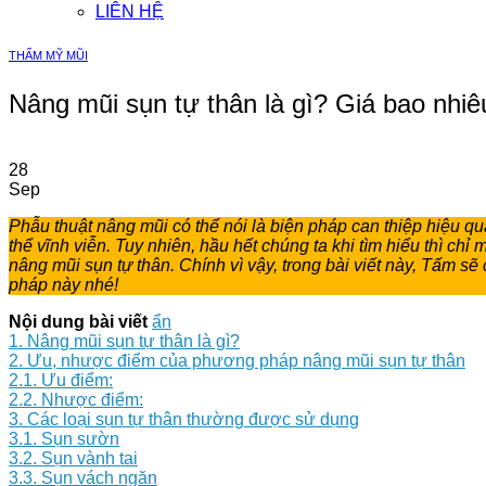
LIÊN HỆ
THẨM MỸ MŨI
Nâng mũi sụn tự thân là gì? Giá bao nhi
28
Sep
Phẫu thuật nâng mũi có thể nói là biện pháp can thiệp hiệu qu
thể vĩnh viễn. Tuy nhiên, hầu hết chúng ta khi tìm hiểu thì c
nâng mũi sụn tự thân. Chính vì vậy, trong bài viết này, Tấm 
pháp này nhé!
Nội dung bài viết
ẩn
1. Nâng mũi sụn tự thân là gì?
2. Ưu, nhược điểm của phương pháp nâng mũi sụn tự thân
2.1. Ưu điểm:
2.2. Nhược điểm:
3. Các loại sụn tự thân thường được sử dụng
3.1. Sụn sườn
3.2. Sụn vành tai
3.3. Sụn vách ngăn