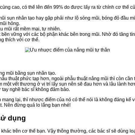
ô cùng cao, có thể lên đến 99% do được lấy ra từ chính cơ thể 
ũi sụn nhân tạo hay gặp phải như lộ sóng mũi, bóng đỏ đầu m
mũi hỏng.
u mũi rất mềm mại, tự nhiên.
ết bền vững với các bộ phận khác bên trong mũi. Nhờ đó tăng tín
g thích với cơ thể.
âng mũi bằng sụn nhân tạo.
hẫu thuật phức tạp hơn, ngoài phẫu thuật nâng mũi thì còn cần 
 một vết thương ở vị trí lấy sụn nên sẽ đau hơn và lâu lành hơ
ư tay nghề bác sĩ không đảm bảo.
ang lại, thì nhược điểm của nó có thể nói là không đáng kể v
t. Nên đừng quá lo lắng bạn nhé!
 sử dụng
 khác trên cơ thể bạn. Vậy thông thường, các bác sĩ sẽ dùng lo