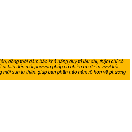
ên, đồng thời đảm bảo khả năng duy trì lâu dài, thậm chí có
t ai biết đến một phương pháp có nhiều ưu điểm vượt trội:
nâng mũi sụn tự thân, giúp bạn phần nào nắm rõ hơn về phương