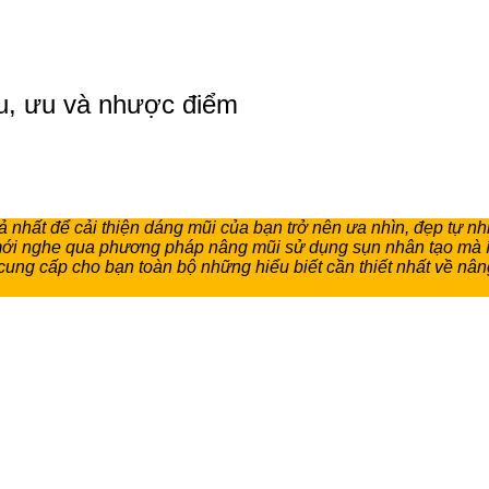
êu, ưu và nhược điểm
ả nhất để cải thiện dáng mũi của bạn trở nên ưa nhìn, đẹp tự nhi
hỉ mới nghe qua phương pháp nâng mũi sử dụng sụn nhân tạo mà í
sẽ cung cấp cho bạn toàn bộ những hiểu biết cần thiết nhất về 