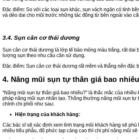
Đặc điểm: So với các loại sụn khác, sụn vách ngăn có tính 
và dẻo dai cho mũi trước những tác động từ bên ngoài vào cấ
3.4. Sụn cân cơ thái dương
Sụn cân cơ thái dương là lớp tế bào mỏng màu trắng, rất dai 
lượng sụn theo nhu cầu cần sử dụng.
Đặc điểm: Sụn cân cơ thái dương rất mềm và thẳng nên đặc biệt
4. Nâng mũi sụn tự thân giá bao nhiê
“Nâng mũi sụn tự thân giá bao nhiêu?” là thắc mắc của nhiều 
pháp nâng mũi sụn nhân tạo. Thông thường nâng mũi sụn tự thân
chính chi phối như sau:
Hiện trạng của khách hàng:
Các bác sĩ sẽ xác định xem tình trạng mũi khách hàng sẽ phù h
nhiều tiểu phẫu, độ phức tạp càng cao thì chi phí nâng mũi sẽ