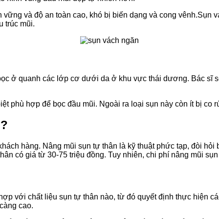
bền vững và độ an toàn cao, khó bị biến dạng và cong vênh.Sụ
u trúc mũi.
bọc ở quanh các lớp cơ dưới da ở khu vực thái dương. Bác sĩ s
 phù hợp để bọc đầu mũi. Ngoài ra loại sụn này còn ít bị co rú
u?
khách hàng. Nâng mũi sụn tự thân là kỹ thuật phức tạp, đòi hỏi
 có giá từ 30-75 triệu đồng. Tuy nhiên, chi phí nâng mũi sụn t
ợp với chất liệu sụn tự thân nào, từ đó quyết định thực hiện cá
 càng cao.