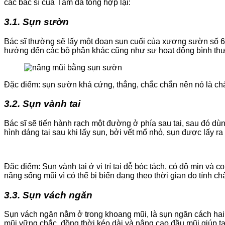
các bác sĩ của Tấm đã tổng hợp lại:
3.1. Sụn sườn
Bác sĩ thường sẽ lấy một đoạn sụn cuối của xương sườn số 6 h
hưởng đến các bộ phận khác cũng như sự hoạt động bình thư
Đặc điểm: sụn sườn khá cứng, thẳng, chắc chắn nên nó là chấ
3.2. Sụn vành tai
Bác sĩ sẽ tiến hành rạch một đường ở phía sau tai, sau đó d
hình dáng tai sau khi lấy sụn, bởi vết mổ nhỏ, sụn được lấy 
Đặc điểm: Sụn vành tai ở vị trí tai dễ bóc tách, có độ mịn và 
nâng sống mũi vì có thể bị biến dạng theo thời gian do tính chấ
3.3. Sụn vách ngăn
Sụn vách ngăn nằm ở trong khoang mũi, là sụn ngăn cách hai 
mũi vững chắc, đồng thời kéo dài và nâng cao đầu mũi giúp t