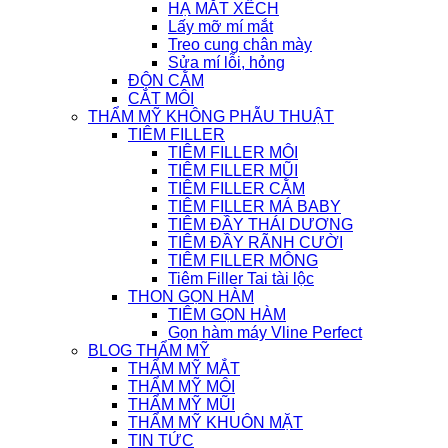
HẠ MẮT XẾCH
Lấy mỡ mí mắt
Treo cung chân mày
Sửa mí lỗi, hỏng
ĐỘN CẰM
CẮT MÔI
THẨM MỸ KHÔNG PHẪU THUẬT
TIÊM FILLER
TIÊM FILLER MÔI
TIÊM FILLER MŨI
TIÊM FILLER CẰM
TIÊM FILLER MÁ BABY
TIÊM ĐẦY THÁI DƯƠNG
TIÊM ĐẦY RÃNH CƯỜI
TIÊM FILLER MÔNG
Tiêm Filler Tai tài lộc
THON GỌN HÀM
TIÊM GỌN HÀM
Gọn hàm máy Vline Perfect
BLOG THẨM MỸ
THẨM MỸ MẮT
THẨM MỸ MÔI
THẨM MỸ MŨI
THẨM MỸ KHUÔN MẶT
TIN TỨC