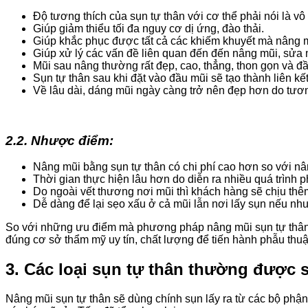
Độ tương thích của sụn tự thân với cơ thể phải nói là v
Giúp giảm thiểu tối đa nguy cơ dị ứng, đào thải.
Giúp khắc phục được tất cả các khiếm khuyết mà nâng m
Giúp xử lý các vấn đề liên quan đến đến nâng mũi, sửa 
Mũi sau nâng thường rất đẹp, cao, thẳng, thon gọn và đầ
Sụn tự thân sau khi đặt vào đầu mũi sẽ tạo thành liên k
Về lâu dài, dáng mũi ngày càng trở nên đẹp hơn do tươn
2.2. Nhược điểm:
Nâng mũi bằng sụn tự thân có chi phí cao hơn so với n
Thời gian thực hiện lâu hơn do diễn ra nhiều quá trình p
Do ngoài vết thương nơi mũi thì khách hàng sẽ chịu thêm
Dễ dàng để lại sẹo xấu ở cả mũi lẫn nơi lấy sụn nếu nh
So với những ưu điểm mà phương pháp nâng mũi sụn tự thân m
đúng cơ sở thẩm mỹ uy tín, chất lượng để tiến hành phẫu thuậ
3. Các loại sụn tự thân thường được
Nâng mũi sụn tự thân sẽ dùng chính sụn lấy ra từ các bộ phận