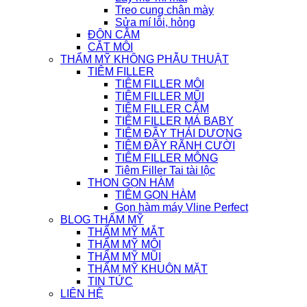
Treo cung chân mày
Sửa mí lỗi, hỏng
ĐỘN CẰM
CẮT MÔI
THẨM MỸ KHÔNG PHẪU THUẬT
TIÊM FILLER
TIÊM FILLER MÔI
TIÊM FILLER MŨI
TIÊM FILLER CẰM
TIÊM FILLER MÁ BABY
TIÊM ĐẦY THÁI DƯƠNG
TIÊM ĐẦY RÃNH CƯỜI
TIÊM FILLER MÔNG
Tiêm Filler Tai tài lộc
THON GỌN HÀM
TIÊM GỌN HÀM
Gọn hàm máy Vline Perfect
BLOG THẨM MỸ
THẨM MỸ MẮT
THẨM MỸ MÔI
THẨM MỸ MŨI
THẨM MỸ KHUÔN MẶT
TIN TỨC
LIÊN HỆ