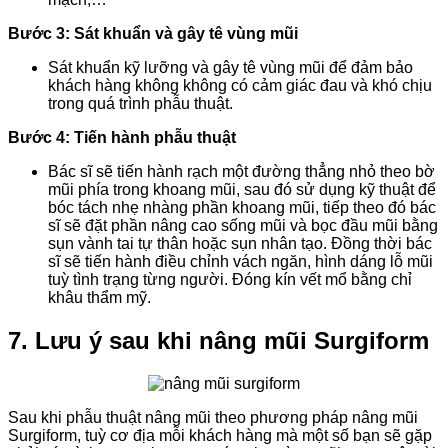
Bước 3: Sát khuẩn và gây tê vùng mũi
Sát khuẩn kỹ lưỡng và gây tê vùng mũi để đảm bảo
khách hàng không không có cảm giác đau và khó chịu
trong quá trình phẫu thuật.
Bước 4: Tiến hành phẫu thuật
Bác sĩ sẽ tiến hành rạch một đường thẳng nhỏ theo bờ
mũi phía trong khoang mũi, sau đó sử dụng kỹ thuật để
bóc tách nhẹ nhàng phần khoang mũi, tiếp theo đó bác
sĩ sẽ đặt phần nâng cao sống mũi và bọc đầu mũi bằng
sụn vành tai tự thân hoặc sụn nhân tạo. Đồng thời bác
sĩ sẽ tiến hành điều chỉnh vách ngăn, hình dáng lỗ mũi
tuỳ tình trạng từng người. Đóng kín vết mổ bằng chỉ
khâu thẩm mỹ.
7. Lưu ý sau khi nâng mũi Surgiform
Sau khi phẫu thuật nâng mũi theo phương pháp nâng mũi
Surgiform, tuỳ cơ địa mỗi khách hàng mà một số bạn sẽ gặp