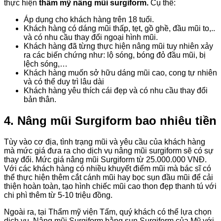
thực hiện
thẩm mỹ nâng mũi surgiform.
Cụ thể:
Áp dụng cho khách hàng trên 18 tuổi.
Khách hàng có dáng mũi thấp, tẹt, gồ ghề, đầu mũi to,..
và có nhu cầu thay đổi ngoại hình mũi.
Khách hàng đã từng thực hiện nâng mũi tuy nhiên xảy
ra các biến chứng như: lộ sóng, bóng đỏ đầu mũi, bị
lệch sóng,…
Khách hàng muốn sở hữu dáng mũi cao, cong tự nhiên
và có thể duy trì lâu dài
Khách hàng yêu thích cái đẹp và có nhu cầu thay đổi
bản thân.
4. Nâng mũi Surgiform bao nhiêu tiền
Tùy vào cơ địa, tình trạng mũi và yêu cầu của khách hàng
mà mức giá đưa ra cho dịch vụ nâng mũi surgiform sẽ có sự
thay đổi. Mức giá nâng mũi Surgiform từ 25.000.000 VNĐ.
Với các khách hàng có nhiều khuyết điểm mũi mà bác sĩ có
thể thực hiện thêm cắt cánh mũi hay bọc sụn đầu mũi để cải
thiện hoàn toàn, tạo hình chiếc mũi cao thon đẹp thanh tú với
chi phì thêm từ 5-10 triệu đồng.
Ngoài ra, tại Thẩm mỹ viện Tấm, quý khách có thể lựa chọn
dịch vụ Nâng mũi Surgiform bằng sụn Surgiform của Mỹ với