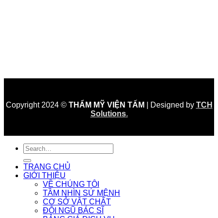
Copyright 2024 ©
THẨM MỸ VIỆN TẤM
| Designed by
TCH
Solutions
.
TRANG CHỦ
GIỚI THIỆU
VỀ CHÚNG TÔI
TẦM NHÌN SỨ MỆNH
CƠ SỞ VẬT CHẤT
ĐỘI NGŨ BÁC SĨ