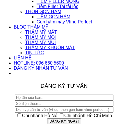
TIÊM FILLER MÔNG
Tiêm Filler Tai tài lộc
THON GỌN HÀM
TIÊM GỌN HÀM
Gọn hàm máy Vline Perfect
BLOG THẨM MỸ
THẨM MỸ MẮT
THẨM MỸ MÔI
THẨM MỸ MŨI
THẨM MỸ KHUÔN MẶT
TIN TỨC
LIÊN HỆ
HOTLINE: 096 660 5600
ĐĂNG KÝ NHẬN TƯ VẤN
ĐĂNG KÝ TƯ VẤN
Chi nhánh Hà Nội
Chi nhánh Hồ Chí Minh