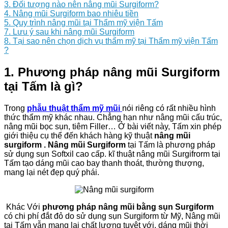
3. Đối tượng nào nên nâng mũi Surgiform?
4. Nâng mũi Surgiform bao nhiêu tiền
5. Quy trình nâng mũi tại Thẩm mỹ viện Tấm
7. Lưu ý sau khi nâng mũi Surgiform
8. Tại sao nên chọn dịch vụ thẩm mỹ tại Thẩm mỹ viện Tấm
?
1. Phương pháp nâng mũi Surgiform
tại Tấm là gì?
Trong
phẫu thuật thẩm mỹ mũi
nói riêng có rất nhiều hình
thức thẩm mỹ khác nhau. Chẳng hạn như nâng mũi cấu trúc,
nâng mũi bọc sụn, tiêm Filler… Ở bài viết này, Tấm xin phép
giới thiệu cụ thể đến khách hàng kỹ thuật
nâng mũi
surgiform .
Nâng mũi Surgiform
tại Tấm là phương pháp
sử dụng sụn Softxil cao cấp. kĩ thuật nâng mũi Surgifrorm tại
Tấm tạo dáng mũi cao bay thanh thoát, thường thượng,
mang lại nét đẹp quý phái.
Khác Với
phương pháp nâng mũi bằng sụn Surgiform
có chi phí đắt đỏ do sử dụng sụn Surgiform từ Mỹ, Nâng mũi
tại Tấm vẫn mang lại chất lượng tuyệt với, dáng mũi thời