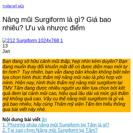
THẨM MỸ MŨI
Nâng mũi Surgiform là gì? Giá bao
nhiêu? Ưu và nhược điểm
13
Jan
Bạn đang sở hữu cánh mũi thấp, hẹp nhìn kém duyên? Bạn
đang muốn thay đổi khuôn mặt để có được diện mạo mới tự
tin hơn? Tuy nhiên, bạn vẫn đang băn khoăn không biệt nên
lựa chọn hình thức thẩm mỹ nâng mũi nào là phù hợp với
mình. Hiện nay, hình thức thẩm mỹ nâng mũi surgiform tại
TMV Tấm đang được nhiều người ưu tiên lựa chọn bởi kết
quả đem lại cánh mũi cao, hiệu quả lâu dài và mức giá thẩm
mỹ không quá cao. Vậy cụ thể nâng mũi surgiform là gì và
giá bao nhiêu, hãy cùng Thẩm mỹ viện Tấm tìm hiểu thông
qua bài viết này nhé.
Nội dung bài viết
ẩn
1. Phương pháp nâng mũi Surgiform tại Tấm là gì?
2. Tại sao chọn Nâng mũi Surgiform tại Tấm?