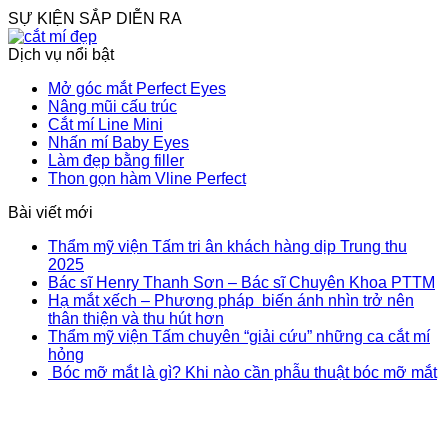
SỰ KIỆN SẮP DIỄN RA
Dịch vụ nổi bật
Mở góc mắt Perfect Eyes
Nâng mũi cấu trúc
Cắt mí Line Mini
Nhấn mí Baby Eyes
Làm đẹp bằng filler
Thon gọn hàm Vline Perfect
Bài viết mới
Thẩm mỹ viện Tấm tri ân khách hàng dịp Trung thu
2025
Bác sĩ Henry Thanh Sơn – Bác sĩ Chuyên Khoa PTTM
Hạ mắt xếch – Phương pháp biến ánh nhìn trở nên
thân thiện và thu hút hơn
Thẩm mỹ viện Tấm chuyên “giải cứu” những ca cắt mí
hỏng
Bóc mỡ mắt là gì? Khi nào cần phẫu thuật bóc mỡ mắt