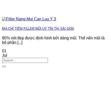
ĐỊA CHỈ TIÊM FILLER MŨI UY TÍN TẠI SÀI GÒN
80% nét đẹp được định hình bởi dáng mũi. Thế nên mũi là
bộ phận [...]
01
Jul