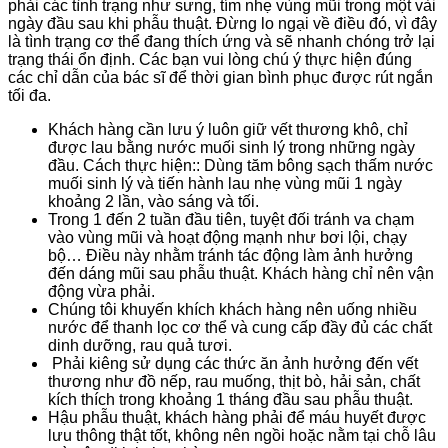
phải các tình trạng như sưng, tím nhẹ vùng mũi trong một vài
ngày đầu sau khi phẫu thuật. Đừng lo ngại về điều đó, vì đây
là tình trạng cơ thể đang thích ứng và sẽ nhanh chóng trở lại
trạng thái ổn định. Các bạn vui lòng chú ý thực hiện đúng
các chỉ dẫn của bác sĩ để thời gian bình phục được rút ngắn
tối đa.
Khách hàng cần lưu ý luôn giữ vết thương khô, chỉ
được lau bằng nước muối sinh lý trong những ngày
đầu. Cách thực hiện:: Dùng tăm bông sạch thấm nước
muối sinh lý và tiến hành lau nhẹ vùng mũi 1 ngày
khoảng 2 lần, vào sáng và tối.
Trong 1 đến 2 tuần đầu tiên, tuyệt đối tránh va chạm
vào vùng mũi và hoạt động mạnh như bơi lội, chạy
bộ… Điều này nhằm tránh tác động làm ảnh hưởng
đến dáng mũi sau phẫu thuật. Khách hàng chỉ nên vận
động vừa phải.
Chúng tôi khuyến khích khách hàng nên uống nhiều
nước để thanh lọc cơ thể và cung cấp đầy đủ các chất
dinh dưỡng, rau quả tươi.
Phải kiêng sử dụng các thức ăn ảnh hưởng đến vết
thương như đồ nếp, rau muống, thịt bò, hải sản, chất
kích thích trong khoảng 1 tháng đầu sau phẫu thuật.
Hậu phẫu thuật, khách hàng phải để máu huyết được
lưu thông thật tốt, không nên ngồi hoặc nằm tại chỗ lâu