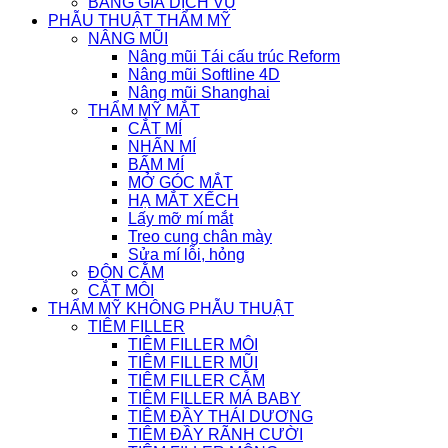
BẢNG GIÁ DỊCH VỤ
PHẪU THUẬT THẨM MỸ
NÂNG MŨI
Nâng mũi Tái cấu trúc Reform
Nâng mũi Softline 4D
Nâng mũi Shanghai
THẨM MỸ MẮT
CẮT MÍ
NHẤN MÍ
BẤM MÍ
MỞ GÓC MẮT
HẠ MẮT XẾCH
Lấy mỡ mí mắt
Treo cung chân mày
Sửa mí lỗi, hỏng
ĐỘN CẰM
CẮT MÔI
THẨM MỸ KHÔNG PHẪU THUẬT
TIÊM FILLER
TIÊM FILLER MÔI
TIÊM FILLER MŨI
TIÊM FILLER CẰM
TIÊM FILLER MÁ BABY
TIÊM ĐẦY THÁI DƯƠNG
TIÊM ĐẦY RÃNH CƯỜI