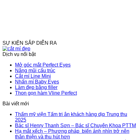
SỰ KIỆN SẮP DIỄN RA
Dịch vụ nổi bật
Mở góc mắt Perfect Eyes
Nâng mũi cấu trúc
Cắt mí Line Mini
Nhấn mí Baby Eyes
Làm đẹp bằng filler
Thon gọn hàm Vline Perfect
Bài viết mới
Thẩm mỹ viện Tấm tri ân khách hàng dịp Trung thu
2025
Bác sĩ Henry Thanh Sơn – Bác sĩ Chuyên Khoa PTTM
Hạ mắt xếch – Phương pháp biến ánh nhìn trở nên
thân thiện và thu hút hơn