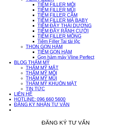
TIÊM FILLER MÔI
TIÊM FILLER MŨI
TIÊM FILLER CẰM
TIÊM FILLER MÁ BABY
TIÊM ĐẦY THÁI DƯƠNG
TIÊM ĐẦY RÃNH CƯỜI
TIÊM FILLER MÔNG
Tiêm Filler Tai tài lộc
THON GỌN HÀM
TIÊM GỌN HÀM
Gọn hàm máy Vline Perfect
BLOG THẨM MỸ
THẨM MỸ MẮT
THẨM MỸ MÔI
THẨM MỸ MŨI
THẨM MỸ KHUÔN MẶT
TIN TỨC
LIÊN HỆ
HOTLINE: 096 660 5600
ĐĂNG KÝ NHẬN TƯ VẤN
ĐĂNG KÝ TƯ VẤN