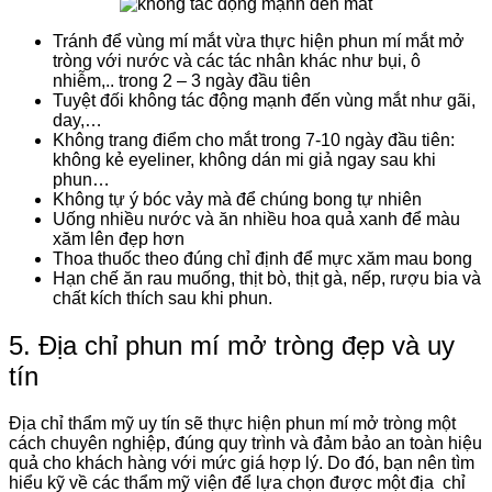
Tránh để vùng mí mắt vừa thực hiện phun mí mắt mở
tròng với nước và các tác nhân khác như bụi, ô
nhiễm,.. trong 2 – 3 ngày đầu tiên
Tuyệt đối không tác động mạnh đến vùng mắt như gãi,
day,…
Không trang điểm cho mắt trong 7-10 ngày đầu tiên:
không kẻ eyeliner, không dán mi giả ngay sau khi
phun…
Không tự ý bóc vảy mà để chúng bong tự nhiên
Uống nhiều nước và ăn nhiều hoa quả xanh để màu
xăm lên đẹp hơn
Thoa thuốc theo đúng chỉ định để mực xăm mau bong
Hạn chế ăn rau muống, thịt bò, thịt gà, nếp, rượu bia và
chất kích thích sau khi phun.
5. Địa chỉ phun mí mở tròng đẹp và uy
tín
Địa chỉ thẩm mỹ uy tín sẽ thực hiện phun mí mở tròng một
cách chuyên nghiệp, đúng quy trình và đảm bảo an toàn hiệu
quả cho khách hàng với mức giá hợp lý. Do đó, bạn nên tìm
hiểu kỹ về các thẩm mỹ viện để lựa chọn được một địa chỉ