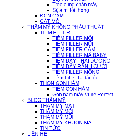
Treo cung chân mày
Sửa mí lỗi, hỏng
ĐỘN CẰM
CẮT MÔI
THẨM MỸ KHÔNG PHẪU THUẬT
TIÊM FILLER
TIÊM FILLER MÔI
TIÊM FILLER MŨI
TIÊM FILLER CẰM
TIÊM FILLER MÁ BABY
TIÊM ĐẦY THÁI DƯƠNG
TIÊM ĐẦY RÃNH CƯỜI
TIÊM FILLER MÔNG
Tiêm Filler Tai tài lộc
THON GỌN HÀM
TIÊM GỌN HÀM
Gọn hàm máy Vline Perfect
BLOG THẨM MỸ
THẨM MỸ MẮT
THẨM MỸ MÔI
THẨM MỸ MŨI
THẨM MỸ KHUÔN MẶT
TIN TỨC
LIÊN HỆ