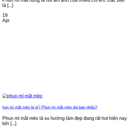
Phun mí mắt hỏng là nỗi ám ảnh của nhiều chị em. Đặc biệt
là [...]
19
Apr
hun mí mắt mèo là gì? Phun mí mắt mèo giá bao nhiêu?
Phun mí mắt mèo là xu hướng làm đẹp đang rất hot hiện nay
bởi [...]