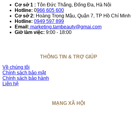
Cơ sở 1 :
Tôn Đức Thắng, Đống Đa, Hà Nội
Hotline:
0
966 605 600
Cơ sở 2:
Hoàng Trọng Mậu, Quận 7, TP Hồ Chí Minh
Hotline:
0949 597 899
Email:
marketing.tambeauty@gmai.com
Giờ làm việc:
9:00 - 18:00
THÔNG TIN & TRỢ GIÚP
Về chúng tôi
Chính sách bảo mật
Chính sách bảo hành
Liên hệ
MẠNG XÃ HỘI