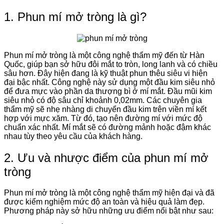
1. Phun mí mở tròng là gì?
Phun mí mở tròng là một công nghệ thẩm mỹ đến từ Hàn
Quốc, giúp bạn sở hữu đôi mắt to tròn, long lanh và có chiều
sâu hơn. Đây hiện đang là kỹ thuật phun thêu siêu vi hiện
đại bậc nhất. Công nghệ này sử dụng một đầu kim siêu nhỏ
để đưa mực vào phần da thượng bì ở mí mắt. Đầu mũi kim
siêu nhỏ có độ sâu chỉ khoảnh 0,02mm. Các chuyên gia
thẩm mỹ sẽ nhẹ nhàng di chuyển đầu kim trên viền mí kết
hợp với mực xăm. Từ đó, tạo nên đường mí với mức độ
chuẩn xác nhất. Mí mắt sẽ có đường mảnh hoặc đậm khác
nhau tùy theo yêu cầu của khách hàng.
2. Ưu và nhược điểm của phun mí mở
tròng
Phun mí mở tròng là một công nghệ thẩm mỹ hiện đại và đã
được kiểm nghiệm mức độ an toàn và hiệu quả làm đẹp.
Phương pháp này sở hữu những ưu điểm nổi bật như sau: