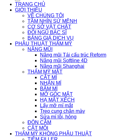
TRANG CHỦ
GIỚI THIỆU
VỀ CHÚNG TÔI
TẦM NHÌN SỨ MỆNH
CƠ SỞ VẬT CHẤT
ĐỘI NGŨ BÁC SĨ
BẢNG GIÁ DỊCH VỤ
PHẪU THUẬT THẨM MỸ
NÂNG MŨI
Nâng mũi Tái cấu trúc Reform
Nâng mũi Softline 4D
Nâng mũi Shanghai
THẨM MỸ MẮT
CẮT MÍ
NHẤN MÍ
BẤM MÍ
MỞ GÓC MẮT
HẠ MẮT XẾCH
Lấy mỡ mí mắt
Treo cung chân mày
Sửa mí lỗi, hỏng
ĐỘN CẰM
CẮT MÔI
THẨM MỸ KHÔNG PHẪU THUẬT
TIÊM FILLER