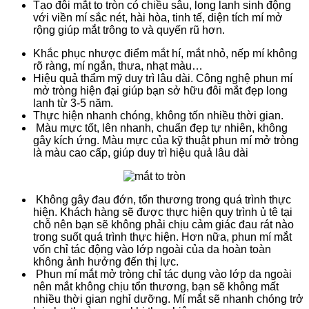
Tạo đôi mắt to tròn có chiều sâu, long lanh sinh động
với viền mí sắc nét, hài hòa, tinh tế, diện tích mí mở
rộng giúp mắt trông to và quyến rũ hơn.
Khắc phục nhược điểm mắt hí, mắt nhỏ, nếp mí không
rõ ràng, mí ngắn, thưa, nhạt màu…
Hiệu quả thẩm mỹ duy trì lâu dài. Công nghệ phun mí
mở tròng hiện đại giúp bạn sở hữu đôi mắt đẹp long
lanh từ 3-5 năm.
Thực hiện nhanh chóng, không tốn nhiều thời gian.
Màu mực tốt, lên nhanh, chuẩn đẹp tự nhiên, không
gây kích ứng. Màu mực của kỹ thuật phun mí mở tròng
là màu cao cấp, giúp duy trì hiệu quả lâu dài
Không gây đau đớn, tổn thương trong quá trình thực
hiện. Khách hàng sẽ được thực hiện quy trình ủ tê tại
chỗ nên bạn sẽ không phải chịu cảm giác đau rát nào
trong suốt quá trình thực hiện. Hơn nữa, phun mí mắt
vốn chỉ tác động vào lớp ngoài của da hoàn toàn
không ảnh hưởng đến thị lực.
Phun mí mắt mở tròng chỉ tác dụng vào lớp da ngoài
nên mắt không chịu tổn thương, bạn sẽ không mất
nhiều thời gian nghỉ dưỡng. Mí mắt sẽ nhanh chóng trở