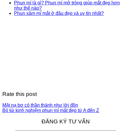
Phun mí là gì? Phun mí mở tròng giúp mắt đẹp hơn
như thế nào?
Phun xăm mí mắt ở đâu đẹp và uy tín nhất?
Rate this post
Mặt nạ bơ có thần thánh như lời đồn
Bỏ túi kinh nghiệm phun mí mắt đẹp từ A đến Z
ĐĂNG KÝ TƯ VẤN