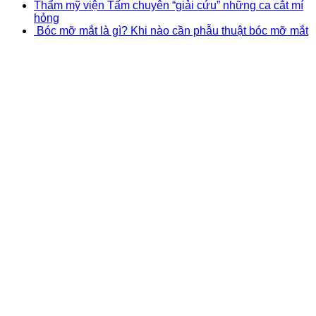
Thẩm mỹ viện Tấm chuyên “giải cứu” những ca cắt mí
hỏng
Bóc mỡ mắt là gì? Khi nào cần phẫu thuật bóc mỡ mắt