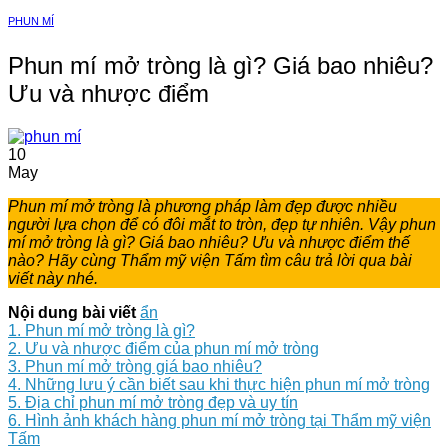
PHUN MÍ
Phun mí mở tròng là gì? Giá bao nhiêu?
Ưu và nhược điểm
10
May
Phun mí mở tròng là phương pháp làm đẹp được nhiều
người lựa chọn để có đôi mắt to tròn, đẹp tự nhiên. Vậy phun
mí mở tròng là gì? Giá bao nhiêu? Ưu và nhược điểm thế
nào? Hãy cùng Thẩm mỹ viện Tấm tìm câu trả lời qua bài
viết này nhé.
Nội dung bài viết
ẩn
1. Phun mí mở tròng là gì?
2. Ưu và nhược điểm của phun mí mở tròng
3. Phun mí mở tròng giá bao nhiêu?
4. Những lưu ý cần biết sau khi thực hiện phun mí mở tròng
5. Địa chỉ phun mí mở tròng đẹp và uy tín
6. Hình ảnh khách hàng phun mí mở tròng tại Thẩm mỹ viện
Tấm