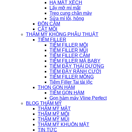
HẠ MẮT XẾCH
Lấy mỡ mí mắt
Treo cung chân mày
Sửa mí lỗi, hỏng
ĐỘN CẰM
CẮT MÔI
THẨM MỸ KHÔNG PHẪU THUẬT
TIÊM FILLER
TIÊM FILLER MÔI
TIÊM FILLER MŨI
TIÊM FILLER CẰM
TIÊM FILLER MÁ BABY
TIÊM ĐẦY THÁI DƯƠNG
TIÊM ĐẦY RÃNH CƯỜI
TIÊM FILLER MÔNG
Tiêm Filler Tai tài lộc
THON GỌN HÀM
TIÊM GỌN HÀM
Gọn hàm máy Vline Perfect
BLOG THẨM MỸ
THẨM MỸ MẮT
THẨM MỸ MÔI
THẨM MỸ MŨI
THẨM MỸ KHUÔN MẶT
TIN TỨC