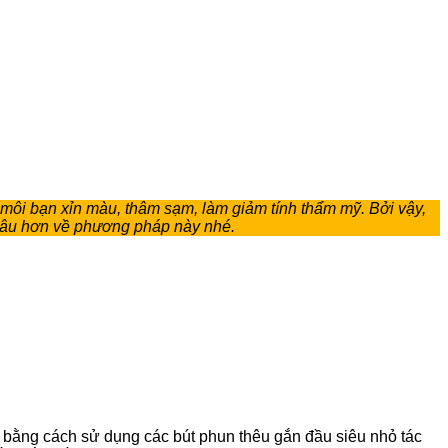
n môi bạn xỉn màu, thâm sạm, làm giảm tính thẩm mỹ. Bởi vậy,
 sâu hơn về phương pháp này nhé.
ỡ bằng cách sử dụng các bút phun thêu gắn đầu siêu nhỏ tác