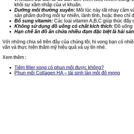
khỏi sự xâm nhập của vi khuẩn.
Dưỡng môi thường xuyên:
Môi lúc này rất nhạy cảm v
sản phẩm dưỡng môi tự nhiên, lành tính, hoặc theo chỉ d
Bổ sung vitamin:
Các loại vitamin A,B,C giúp thúc đẩy 
Không sử dụng đồ uống có chất kích thích
: Đồ uống 
Hạn chế ăn đồ ăn chứa nhiều đạm đặc biệt là hải sản
Với những chia sẻ trên đây của chúng tôi, hi vọng bạn có n
vấn và thực hiện thẩm mỹ hiệu quả và uy tín nhé.
Xem thêm :
Tiêm filler xong có phun môi được không?
Phun môi Collagen HA – tái sinh làn môi đỏ mọng