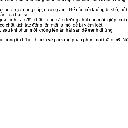
à cần được cung cấp, dưỡng ẩm. Để đôi môi không bị khô, nứt 
ẫn của bác sĩ.
quá trình trao đổi chất, cung cấp dưỡng chất cho môi, giúp môi
có chất kích tác động lên môi là môi dễ bị viêm loét.
:
sau khi phun môi không lên ăn hải sản để tránh dị ứng.
hiều thông tin hữu ích hơn về phương pháp phun môi thẩm mỹ. 