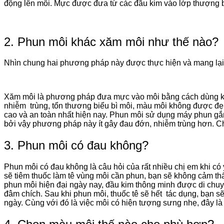
động lên môi. Mực được đưa từ các đầu kim vào lớp thượng bì
2. Phun môi khác xăm môi như thế nào?
Nhìn chung hai phương pháp này được thực hiện và mang lại 
Xăm môi là phương pháp đưa mực vào môi bằng cách dùng kim 
nhiễm trùng, tổn thương biểu bì môi, màu môi không được đẹp 
cao và an toàn nhất hiện nay. Phun môi sử dụng máy phun gắn
bởi vậy phương pháp này ít gây đau đớn, nhiễm trùng hơn. Ch
3. Phun môi có đau không?
Phun môi có đau không là câu hỏi của rất nhiều chị em khi có
sẽ tiêm thuốc làm tê vùng môi cần phun, bạn sẽ không cảm th
phun môi hiện đại ngày nay, đầu kim thông minh được di chu
đâm chích. Sau khi phun môi, thuốc tê sẽ hết tác dụng, bạn sẽ
ngày. Cùng với đó là việc môi có hiện tượng sưng nhẹ, đây là