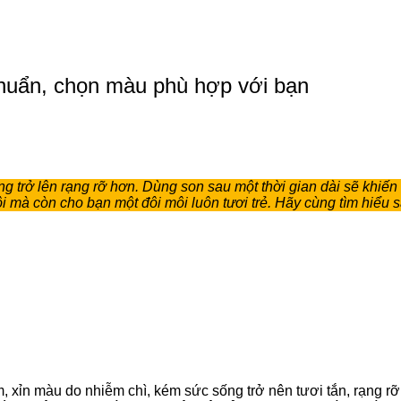
chuẩn, chọn màu phù hợp với bạn
cũng trở lên rạng rỡ hơn. Dùng son sau một thời gian dài sẽ khiế
mà còn cho bạn một đôi môi luôn tươi trẻ. Hãy cùng tìm hiểu
, xỉn màu do nhiễm chì, kém sức sống trở nên tươi tắn, rạng r