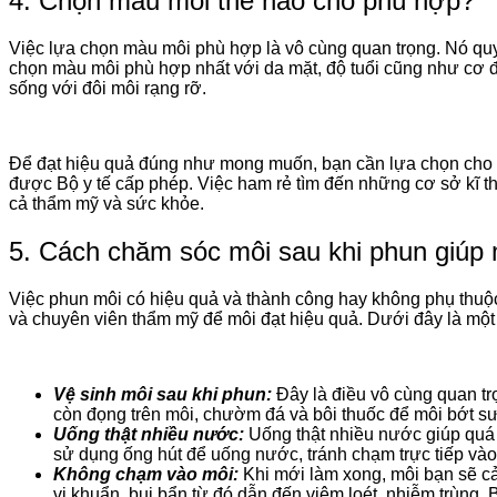
4. Chọn màu môi thế nào cho phù hợp?
Việc lựa chọn màu môi phù hợp là vô cùng quan trọng. Nó quy
chọn màu môi phù hợp nhất với da mặt, độ tuổi cũng như cơ đị
sống với đôi môi rạng rỡ.
Để đạt hiệu quả đúng như mong muốn, bạn cần lựa chọn cho m
được Bộ y tế cấp phép. Việc ham rẻ tìm đến những cơ sở kĩ 
cả thẩm mỹ và sức khỏe.
5. Cách chăm sóc môi sau khi phun giúp 
Việc phun môi có hiệu quả và thành công hay không phụ thuộc
và chuyên viên thẩm mỹ để môi đạt hiệu quả. Dưới đây là một
Vệ sinh môi sau khi phun:
Đây là điều vô cùng quan tr
còn đọng trên môi, chườm đá và bôi thuốc để môi bớt s
Uống thật nhiều nước:
Uống thật nhiều nước giúp quá t
sử dụng ống hút để uống nước, tránh chạm trực tiếp vào
Không chạm vào môi:
Khi mới làm xong, môi bạn sẽ cảm
vi khuẩn, bụi bẩn từ đó dẫn đến viêm loét, nhiễm trùng.