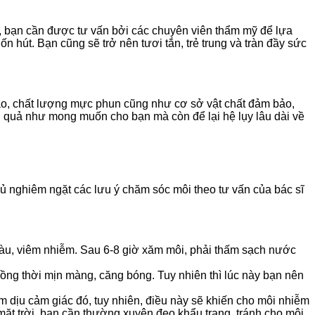
, bạn cần được tư vấn bởi các chuyên viên thẩm mỹ để lựa
hút. Bạn cũng sẽ trở nên tươi tắn, trẻ trung và tràn đầy sức
ao, chất lượng mực phun cũng như cơ sở vật chất đảm bảo,
 quả như mong muốn cho bạn mà còn để lại hệ lụy lâu dài về
ủ nghiêm ngặt các lưu ý chăm sóc môi theo tư vấn của bác sĩ
màu, viêm nhiễm. Sau 6-8 giờ xăm môi, phải thấm sạch nước
 đồng thời mịn màng, căng bóng. Tuy nhiên thì lúc này bạn nên
m dịu cảm giác đó, tuy nhiên, điều này sẽ khiến cho môi nhiễm
 mặt trời, bạn cần thường xuyên đeo khẩu trang, tránh cho môi