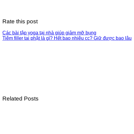
Rate this post
Các bài tập yoga tại nhà giúp giảm mỡ bụng
Tiêm filler tai phật là gì? Hết bao nhiêu cc? Giữ được bao lâu
Related Posts