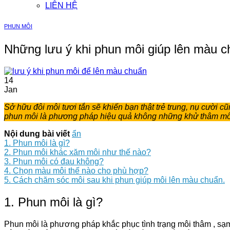
LIÊN HỆ
PHUN MÔI
Những lưu ý khi phun môi giúp lên màu 
14
Jan
Sở hữu đôi môi tươi tắn sẽ khiến bạn thật trẻ trung, nụ cười 
phun môi là phương pháp hiệu quả không những khử thâm môi 
Nội dung bài viết
ẩn
1. Phun môi là gì?
2. Phun môi khác xăm môi như thế nào?
3. Phun môi có đau không?
4. Chọn màu môi thế nào cho phù hợp?
5. Cách chăm sóc môi sau khi phun giúp môi lên màu chuẩn.
1. Phun môi là gì?
Phun môi là phương pháp khắc phục tình trạng môi thâm , sạm