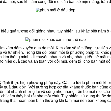
 da môi, sau khi làm xong đôi môi của bạn sẽ mịn màng, tràn 
hiệu quả tương đối giống nhau, tuy nhiên, sự khác biệt nằm ở
xăm đâm xuyên qua da môi. Kim xăm sẽ tác động trực tiếp vào 
và tự nhiên. Trong khi đó, phun môi là phương pháp tại khắc ph
 kim thông minh, di chuyển nhanh và nhẹ nhàng trên bề mặt mô
o hiệu quả cao và an toàn với đôi môi, đem tới cho bạn một đ
 ý định thực hiện phương pháp này. Câu trả lời là phun môi khô
ấy quá đau đớn. Với trường hợp cơ địa kháng thuốc bạn cũng ch
yển rất nhanh nhưng lại vô cùng nhẹ nhàng trên bề mặt môi củ
 chỉ cảm thấy hơi rát nhẹ một chút. Tuy nhiên, sử dụng thuốc do
 trạng thái hoàn toàn bình thường khi làm môi nên bạn không cầ