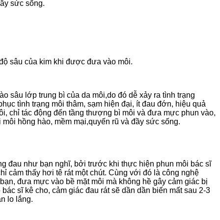
đầy sức sống.
 độ sâu của kim khi được đưa vào môi.
sâu lớp trung bì của da môi,do đó dễ xảy ra tình trạng
ục tình trạng môi thâm, sạm hiện đại, ít đau đớn, hiệu quả
i, chỉ tác động đến tầng thượng bì môi và đưa mực phun vào,
ôi môi hồng hào, mềm mại,quyến rũ và đầy sức sống.
ng đau như bạn nghĩ, bởi trước khi thực hiện phun môi bác sĩ
ỉ cảm thấy hơi tê rát một chút. Cùng với đó là công nghệ
a bạn, đưa mực vào bề mặt môi mà không hề gây cảm giác bị
 bác sĩ kê cho, cảm giác đau rát sẽ dần dần biến mất sau 2-3
n lo lắng.