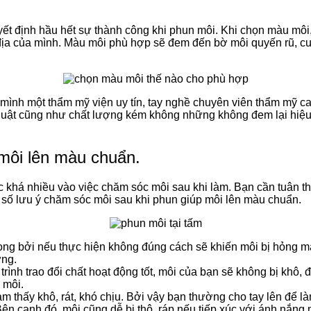
ết định hầu hết sự thành công khi phun môi. Khi chọn màu môi
a của mình. Màu môi phù hợp sẽ đem đến bờ môi quyến rũ, cuốn 
ình một thẩm mỹ viện uy tín, tay nghề chuyên viên thẩm mỹ c
thuật cũng như chất lượng kém không những không đem lại hiệu
môi lên màu chuẩn.
 khá nhiều vào việc chăm sóc môi sau khi làm. Bạn cần tuân th
 số lưu ý chăm sóc môi sau khi phun giúp môi lên màu chuẩn.
ọng bởi nếu thực hiện không đúng cách sẽ khiến môi bị hỏng 
ưng.
rình trao đổi chất hoạt động tốt, môi của bạn sẽ không bị khô,
 môi.
 thấy khô, rát, khó chịu. Bởi vậy bạn thường cho tay lên để là
 Bên cạnh đó, môi cũng dễ bị thô, ráp nếu tiếp xúc với ánh nắng