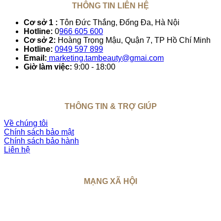
THÔNG TIN LIÊN HỆ
Cơ sở 1 :
Tôn Đức Thắng, Đống Đa, Hà Nội
Hotline:
0
966 605 600
Cơ sở 2:
Hoàng Trọng Mậu, Quận 7, TP Hồ Chí Minh
Hotline:
0949 597 899
Email:
marketing.tambeauty@gmai.com
Giờ làm việc:
9:00 - 18:00
THÔNG TIN & TRỢ GIÚP
Về chúng tôi
Chính sách bảo mật
Chính sách bảo hành
Liên hệ
MẠNG XÃ HỘI