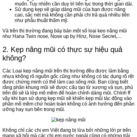
muốn. Tuy nhiên cần duy trì liên tục trong thời gian dài.
Sử dụng kẹp sẽ giúp dáng mũi của bạn được nâng
cao, sắc nét mà không cần phải chi trả quá nhiều tiền
như phẫu thuật thẩm mỹ.
Và trên thị trường đang bày bán một số loại kẹo nâng mũi
như Hana Twin nose, Nose up by Hinz, Nose Secret,…
2. Kẹp nâng mũi có thực sự hiệu quả
không?
Các Loại kẹp nâng mũi trên thị trường đều được làm bằng
nhựa không rõ nguồn gốc cũng như không có tác dụng rõ rệt
được chứng minh có thể làm cao sống mũi. Bạn cũng biết
rằng phần khung mũi sẽ được cấu tạo từ xương và sụn, phủ
trên đó sẽ là lớp mô mềm để hoàn chỉnh dáng mũi. Chính ff
vậy khi bạn sử dụng kẹp mũi sẽ khiến kẹp mũi tác động vào
phần mô mềm chứ hoàn toàn không có ảnh hưởng đến phần
ưỡng hay sụn bên trong mũi.
Không chỉ các chị em Việt đang bị lừa bởi những lời pr trên
mạng xã hội mà các chị em nước ngoài cũng có những trải