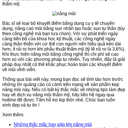
thẩm mỹ.
Bác sĩ sẽ loại bỏ khuyết điểm bằng dụng cụ y tế chuyên
dụng, nâng cao mũi bằng sụn nhân tạo hoặc sụn tự thân (tùy
theo công nghệ mà bạn lựa chọn). Với sự phát triển ngày
càng tiến bộ của khoa học kỹ thuật, các công nghệ ngày
càng thân thiện với cơ thể con người nên hiệu quả kéo dài
hơn, ít rủi ro hơn khi phẫu thuật thẩm mỹ (tỷ lệ rủi ro là 3,6%).
Khi thực hiện nâng mũi bằng công nghệ thì chi phí sẽ cao
hơn so với các phương pháp tự nhiên. Tuy nhiên, đây là giải
pháp duy nhất có thể khắc phục hoàn toàn các khuyết điểm
về mũi vĩnh viễn.
Thông qua bài viết này, mong bạn đọc sẽ tỉnh táo hơn trước
những lời quảng cáo có cánh trên mạng về sản phẩm kẹp
nâng mũi này. Nếu có bất kỳ thắc mắc về những tips làm đẹp
hay về dịch vụ nâng mũi thẩm mỹ, hãy liên hệ ngay qua
hotline để được Tấm hỗ trợ kịp thời nhé. Chúc bạn luôn
xinh đẹp và tự tin !
Xem thêm:
Những thắc mắc hay gặp khi nâng mũi