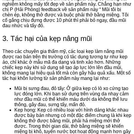
nghiệm không mấy tốt đẹp về sản phẩm này. Chẳng hạn như
chị P (Hải Phòng) feedback về sản phẩm này “ Mũi tôi bị
chèn ép, không thở được và buộc phải thở bằng miệng. Tôi
cố gắng chịu đựng được 10 phút thì phải bỏ ngay, đầu mũi
đau nhức và tấy đỏ.
3. Tác hại của kẹp nâng mũi
Theo các chuyên gia thẩm mỹ, các loại kẹp làm nâng mũi
được rao bán trên thị trường có tác dụng tương tự như kẹp
áo, chỉ khác ở mẫu mã đa dạng và tinh xảo hơn. Những
chiếc kẹp này khi sử dụng sẽ tạo áp lực lớn lên đầu mũi,
không mang lại hiệu quả tốt mà còn gây hậu quả xấu. Một số
tác hại khôn lường từ sản phẩm này mang lại như:
Mũi bị sưng đau, đỏ tấy: Ở giữa kẹp có lò xo cứng tạo
lực đóng lớn. Khi bạn sử dụng trên vùng da nhạy cảm
như đầu mũi có thể khiến máu dưới da không thể lưu
thông, gây đau, sưng tấy, mẩn đỏ.
Kẹp họng: Kẹp có nhiều loại với hình dáng khác nhau
được bày bán nhưng có một đặc điểm chung là khi kẹp
không thở được bằng mũi, phải há miệng mới thở
được. Trong thời gian dài, thở bằng miệng sẽ khiến
miệng bị khô, tuyến nước bọt hoạt động mạnh hơn gây