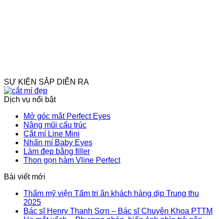
SỰ KIỆN SẮP DIỄN RA
Dịch vụ nổi bật
Mở góc mắt Perfect Eyes
Nâng mũi cấu trúc
Cắt mí Line Mini
Nhấn mí Baby Eyes
Làm đẹp bằng filler
Thon gọn hàm Vline Perfect
Bài viết mới
Thẩm mỹ viện Tấm tri ân khách hàng dịp Trung thu
2025
Bác sĩ Henry Thanh Sơn – Bác sĩ Chuyên Khoa PTTM