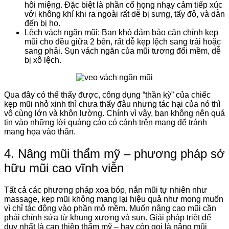
hôi miệng. Đặc biệt là phần cổ họng nhạy cảm tiếp xúc
với không khí khi ra ngoài rất dễ bị sưng, tấy đỏ, và dẫn
đến bị ho.
Lệch vách ngăn mũi: Bạn khó đảm bảo căn chỉnh kẹp
mũi cho đều giữa 2 bên, rất dễ kẹp lệch sang trái hoặc
sang phải. Sụn ​​vách ngăn của mũi tương đối mềm, dễ
bị xô lệch.
Qua đây có thể thấy được, công dụng “thần kỳ” của chiếc
kẹp mũi nhỏ xinh thì chưa thấy đâu nhưng tác hại của nó thì
vô cùng lớn và khôn lường. Chính vì vậy, bạn không nên quá
tin vào những lời quảng cáo có cánh trên mạng để tránh
mang họa vào thân.
4. Nâng mũi thẩm mỹ – phương pháp sở
hữu mũi cao vĩnh viễn
Tất cả các phương pháp xoa bóp, nắn mũi tự nhiên như
massage, kẹp mũi không mang lại hiệu quả như mong muốn
vì chỉ tác động vào phần mô mềm. Muốn nâng cao mũi cần
phải chỉnh sửa từ khung xương và sụn. Giải pháp triệt để
duy nhất là can thiệp thẩm mỹ – hay còn gọi là nâng mũi