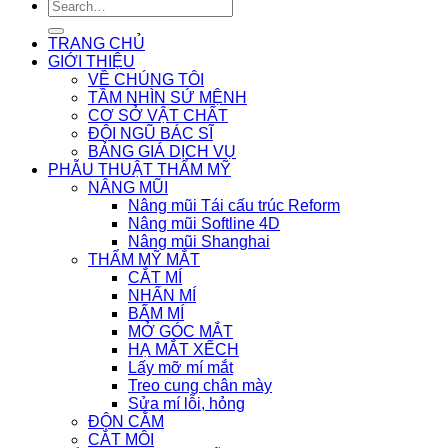
TRANG CHỦ
GIỚI THIỆU
VỀ CHÚNG TÔI
TẦM NHÌN SỨ MỆNH
CƠ SỞ VẬT CHẤT
ĐỘI NGŨ BÁC SĨ
BẢNG GIÁ DỊCH VỤ
PHẪU THUẬT THẨM MỸ
NÂNG MŨI
Nâng mũi Tái cấu trúc Reform
Nâng mũi Softline 4D
Nâng mũi Shanghai
THẨM MỸ MẮT
CẮT MÍ
NHẤN MÍ
BẤM MÍ
MỞ GÓC MẮT
HẠ MẮT XẾCH
Lấy mỡ mí mắt
Treo cung chân mày
Sửa mí lỗi, hỏng
ĐỘN CẰM
CẮT MÔI