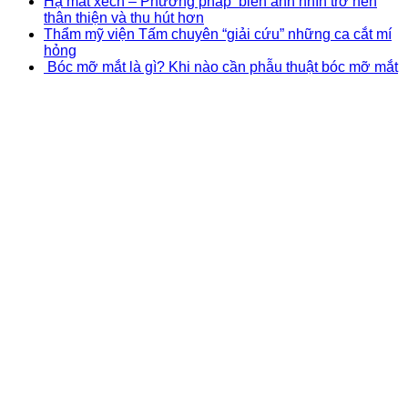
Hạ mắt xếch – Phương pháp biến ánh nhìn trở nên
thân thiện và thu hút hơn
Thẩm mỹ viện Tấm chuyên “giải cứu” những ca cắt mí
hỏng
Bóc mỡ mắt là gì? Khi nào cần phẫu thuật bóc mỡ mắt