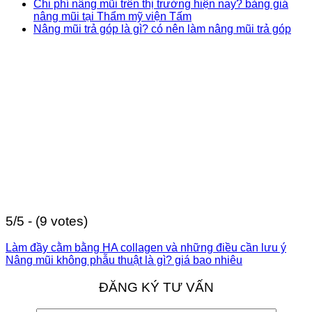
Chi phí nâng mũi trên thị trường hiện nay? bảng giá
nâng mũi tại Thẩm mỹ viện Tấm
Nâng mũi trả góp là gì? có nên làm nâng mũi trả góp
5/5 - (9 votes)
Làm đầy cằm bằng HA collagen và những điều cần lưu ý
Nâng mũi không phẫu thuật là gì? giá bao nhiêu
ĐĂNG KÝ TƯ VẤN