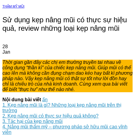
THẨM MỸ MŨI
Sử dụng kẹp nâng mũi có thực sự hiệu
quả, review những loại kẹp nâng mũi
28
Jan
Thời gian gần đây các chị em thường truyền tai nhau về
công dụng “thần kì” của chiếc kẹp nâng mũi. Giúp mũi có thể
cao lên mà không cần đụng chạm dao kéo hay bất kì phương
pháp nào. Vậy kẹp nâng mũi có thật sự tốt như lời đồn hay
chỉ là chiêu trò của nhà kinh doanh. Cùng xem qua bài viết
để biết “thực hư” như thế nào nhé.
Nội dung bài viết
ẩn
1. Kẹp nâng mũi là gì? Những loại kẹp nâng mũi trên thị
trường
2. Kẹp nâng mũi có thực sự hiệu quả không?
3. Tác hại của kẹp nâng mũi
4. Nâng mũi thẩm mỹ – phương pháp sở hữu mũi cao vĩnh
viễn