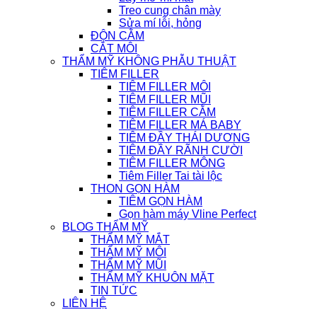
Treo cung chân mày
Sửa mí lỗi, hỏng
ĐỘN CẰM
CẮT MÔI
THẨM MỸ KHÔNG PHẪU THUẬT
TIÊM FILLER
TIÊM FILLER MÔI
TIÊM FILLER MŨI
TIÊM FILLER CẰM
TIÊM FILLER MÁ BABY
TIÊM ĐẦY THÁI DƯƠNG
TIÊM ĐẦY RÃNH CƯỜI
TIÊM FILLER MÔNG
Tiêm Filler Tai tài lộc
THON GỌN HÀM
TIÊM GỌN HÀM
Gọn hàm máy Vline Perfect
BLOG THẨM MỸ
THẨM MỸ MẮT
THẨM MỸ MÔI
THẨM MỸ MŨI
THẨM MỸ KHUÔN MẶT
TIN TỨC
LIÊN HỆ