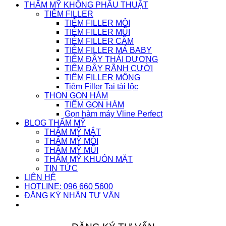
THẨM MỸ KHÔNG PHẪU THUẬT
TIÊM FILLER
TIÊM FILLER MÔI
TIÊM FILLER MŨI
TIÊM FILLER CẰM
TIÊM FILLER MÁ BABY
TIÊM ĐẦY THÁI DƯƠNG
TIÊM ĐẦY RÃNH CƯỜI
TIÊM FILLER MÔNG
Tiêm Filler Tai tài lộc
THON GỌN HÀM
TIÊM GỌN HÀM
Gọn hàm máy Vline Perfect
BLOG THẨM MỸ
THẨM MỸ MẮT
THẨM MỸ MÔI
THẨM MỸ MŨI
THẨM MỸ KHUÔN MẶT
TIN TỨC
LIÊN HỆ
HOTLINE: 096 660 5600
ĐĂNG KÝ NHẬN TƯ VẤN