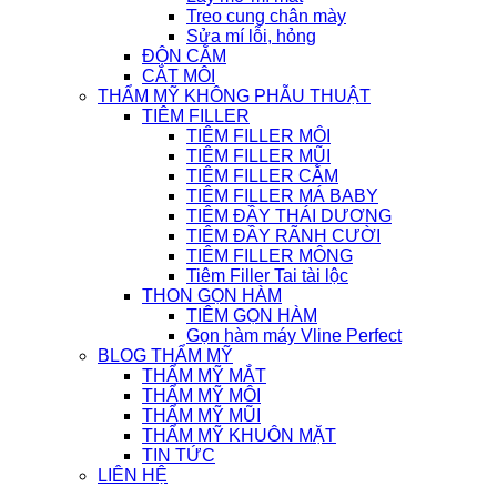
Treo cung chân mày
Sửa mí lỗi, hỏng
ĐỘN CẰM
CẮT MÔI
THẨM MỸ KHÔNG PHẪU THUẬT
TIÊM FILLER
TIÊM FILLER MÔI
TIÊM FILLER MŨI
TIÊM FILLER CẰM
TIÊM FILLER MÁ BABY
TIÊM ĐẦY THÁI DƯƠNG
TIÊM ĐẦY RÃNH CƯỜI
TIÊM FILLER MÔNG
Tiêm Filler Tai tài lộc
THON GỌN HÀM
TIÊM GỌN HÀM
Gọn hàm máy Vline Perfect
BLOG THẨM MỸ
THẨM MỸ MẮT
THẨM MỸ MÔI
THẨM MỸ MŨI
THẨM MỸ KHUÔN MẶT
TIN TỨC
LIÊN HỆ