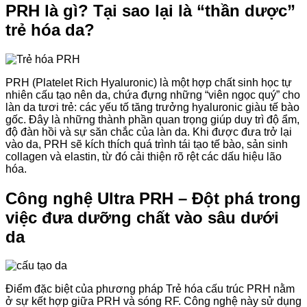
PRH là gì? Tại sao lại là “thần dược”
trẻ hóa da?
PRH (Platelet Rich Hyaluronic) là một hợp chất sinh học tự
nhiên cấu tạo nên da, chứa đựng những “viên ngọc quý” cho
làn da tươi trẻ: các yếu tố tăng trưởng hyaluronic giàu tế bào
gốc. Đây là những thành phần quan trọng giúp duy trì độ ẩm,
độ đàn hồi và sự săn chắc của làn da. Khi được đưa trở lại
vào da, PRH sẽ kích thích quá trình tái tạo tế bào, sản sinh
collagen và elastin, từ đó cải thiện rõ rệt các dấu hiệu lão
hóa.
Công nghệ Ultra PRH – Đột phá trong
việc đưa dưỡng chất vào sâu dưới
da
Điểm đặc biệt của phương pháp Trẻ hóa cấu trúc PRH nằm
ở sự kết hợp giữa PRH và sóng RF. Công nghệ này sử dụng