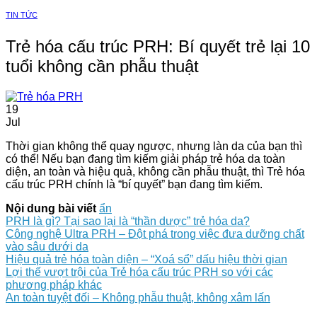
TIN TỨC
Trẻ hóa cấu trúc PRH: Bí quyết trẻ lại 10
tuổi không cần phẫu thuật
19
Jul
Thời gian không thể quay ngược, nhưng làn da của bạn thì
có thể! Nếu bạn đang tìm kiếm giải pháp trẻ hóa da toàn
diện, an toàn và hiệu quả, không cần phẫu thuật, thì Trẻ hóa
cấu trúc PRH chính là “bí quyết” bạn đang tìm kiếm.
Nội dung bài viết
ẩn
PRH là gì? Tại sao lại là “thần dược” trẻ hóa da?
Công nghệ Ultra PRH – Đột phá trong việc đưa dưỡng chất
vào sâu dưới da
Hiệu quả trẻ hóa toàn diện – “Xoá sổ” dấu hiệu thời gian
Lợi thế vượt trội của Trẻ hóa cấu trúc PRH so với các
phương pháp khác
An toàn tuyệt đối – Không phẫu thuật, không xâm lấn