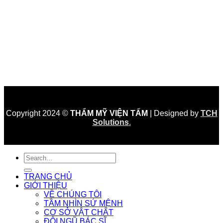
Copyright 2024 ©
THẨM MỸ VIỆN TẤM
| Designed by
TCH
Solutions
.
TRANG CHỦ
GIỚI THIỆU
VỀ CHÚNG TÔI
TẦM NHÌN SỨ MỆNH
CƠ SỞ VẬT CHẤT
ĐỘI NGŨ BÁC SĨ