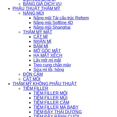
BẢNG GIÁ DỊCH VỤ
PHẪU THUẬT THẨM MỸ
NÂNG MŨI
Nâng mũi Tái cấu trúc Reform
Nâng mũi Softline 4D
Nâng mũi Shanghai
THẨM MỸ MẮT
CẮT MÍ
NHẤN MÍ
BẤM MÍ
MỞ GÓC MẮT
HẠ MẮT XẾCH
Lấy mỡ mí mắt
Treo cung chân mày
Sửa mí lỗi, hỏng
ĐỘN CẰM
CẮT MÔI
THẨM MỸ KHÔNG PHẪU THUẬT
TIÊM FILLER
TIÊM FILLER MÔI
TIÊM FILLER MŨI
TIÊM FILLER CẰM
TIÊM FILLER MÁ BABY
TIÊM ĐẦY THÁI DƯƠNG
TIÊM ĐẦY RÃNH CƯỜI