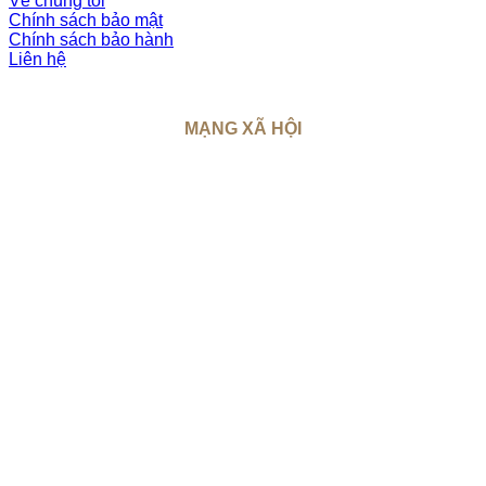
Về chúng tôi
Chính sách bảo mật
Chính sách bảo hành
Liên hệ
MẠNG XÃ HỘI