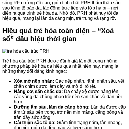
sóng RF cường độ cao, giúp tinh chất PRH thẩm thấu sâu
vào từng tế bào da, tác động trực tiếp vào lớp hạ bì – nơi
diễn ra quá trình trẻ hóa da. Nhờ đó, PRH phát huy tối đa
hiệu quả, mang lại làn da căng mịn, trẻ trung và rạng rỡ.
Hiệu quả trẻ hóa toàn diện – “Xoá
sổ” dấu hiệu thời gian
Trẻ hóa cấu trúc PRH được đánh giá là một trong những
phương pháp trẻ hóa da hiệu quả nhất hiện nay, mang lại
những thay đổi đáng kinh ngạc:
Xóa mờ nếp nhăn:
Các nếp nhăn, rãnh nhăn sâu, vết
chân chim được làm đầy và mờ đi rõ rệt.
Nâng cơ, săn chắc da:
Da chảy xệ được nâng lên,
các vùng da chùng nhão trở nên săn chắc và đàn hồi
hơn.
Dưỡng ẩm sâu, làm da căng bóng:
Làn da được cấp
ẩm từ sâu bên trong, trở nên mịn màng, căng bóng và
tràn đầy sức sống.
Cải thiện sắc tố da:
Giảm tình trạng nám, tàn nhang,
đồi mồi, giúp da đều màu và tươi sáng hơn.