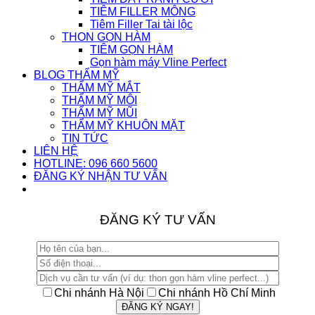
TIÊM FILLER MÔNG
Tiêm Filler Tai tài lộc
THON GỌN HÀM
TIÊM GỌN HÀM
Gọn hàm máy Vline Perfect
BLOG THẨM MỸ
THẨM MỸ MẮT
THẨM MỸ MÔI
THẨM MỸ MŨI
THẨM MỸ KHUÔN MẶT
TIN TỨC
LIÊN HỆ
HOTLINE: 096 660 5600
ĐĂNG KÝ NHẬN TƯ VẤN
ĐĂNG KÝ TƯ VẤN
Chi nhánh Hà Nội
Chi nhánh Hồ Chí Minh