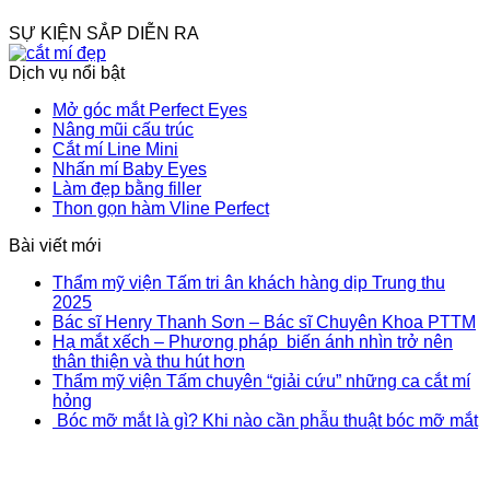
SỰ KIỆN SẮP DIỄN RA
Dịch vụ nổi bật
Mở góc mắt Perfect Eyes
Nâng mũi cấu trúc
Cắt mí Line Mini
Nhấn mí Baby Eyes
Làm đẹp bằng filler
Thon gọn hàm Vline Perfect
Bài viết mới
Thẩm mỹ viện Tấm tri ân khách hàng dịp Trung thu
2025
Bác sĩ Henry Thanh Sơn – Bác sĩ Chuyên Khoa PTTM
Hạ mắt xếch – Phương pháp biến ánh nhìn trở nên
thân thiện và thu hút hơn
Thẩm mỹ viện Tấm chuyên “giải cứu” những ca cắt mí
hỏng
Bóc mỡ mắt là gì? Khi nào cần phẫu thuật bóc mỡ mắt