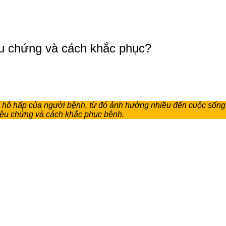
iệu chứng và cách khắc phục?
ình hô hấp của người bệnh, từ đó ảnh hưởng nhiều đến cuộc sống 
riệu chứng và cách khắc phục bệnh.