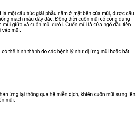
i là một cấu trúc giải phẫu nằm ở mặt bên của mũi, được cấu
thống mạch máu dày đặc. Đồng thời cuốn mũi có công dụng
uốn mũi giữa và cuốn mũi dưới. Cuốn mũi là cửa ngõ đầu tiên
i vào mũi.
i có thể hình thành do các bệnh lý như dị ứng mũi hoặc bất
hản ứng lại thông qua hệ miễn dịch, khiến cuốn mũi sưng lên.
ốn mũi.