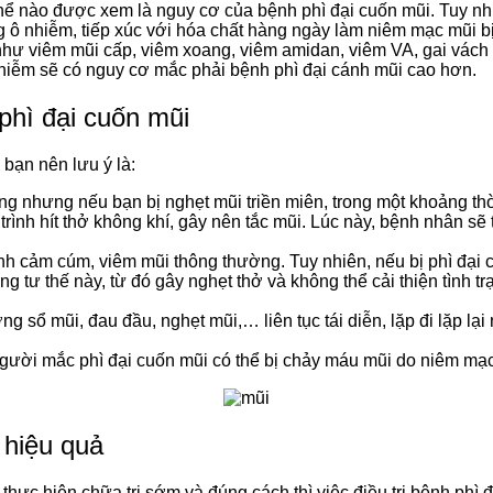
ụ thể nào được xem là nguy cơ của bệnh phì đại cuốn mũi. Tuy nh
 ô nhiễm, tiếp xúc với hóa chất hàng ngày làm niêm mạc mũi bị
ư viêm mũi cấp, viêm xoang, viêm amidan, viêm VA, gai vách ng
nhiễm sẽ có nguy cơ mắc phải bệnh phì đại cánh mũi cao hơn.
phì đại cuốn mũi
bạn nên lưu ý là:
ng nhưng nếu bạn bị nghẹt mũi triền miên, trong một khoảng thời
rình hít thở không khí, gây nên tắc mũi. Lúc này, bệnh nhân sẽ 
nh cảm cúm, viêm mũi thông thường. Tuy nhiên, nếu bị phì đại 
 tư thế này, từ đó gây nghẹt thở và không thể cải thiện tình t
ổ mũi, đau đầu, nghẹt mũi,… liên tục tái diễn, lặp đi lặp lại n
người mắc phì đại cuốn mũi có thể bị chảy máu mũi do niêm mạc
 hiệu quả
thực hiện chữa trị sớm và đúng cách thì việc điều trị bệnh phì