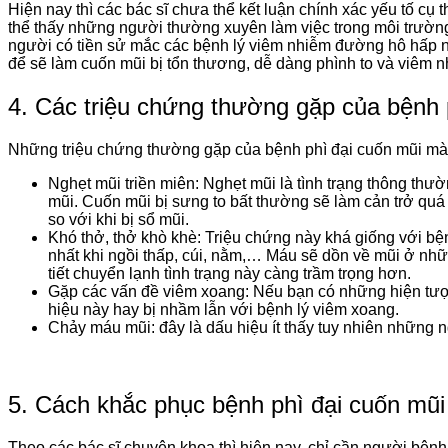
Hiện nay thì các bác sĩ chưa thể kết luận chính xác yếu tố c
thể thấy những người thường xuyên làm việc trong môi trường
người có tiền sử mắc các bệnh lý viêm nhiễm đường hô hấp nh
để sẽ làm cuốn mũi bị tổn thương, dễ dàng phình to và viêm 
4. Các triệu chứng thường gặp của bệnh 
Những triệu chứng thường gặp của bệnh phì đại cuốn mũi mà 
Nghẹt mũi triền miên: Nghẹt mũi là tình trạng thông thườ
mũi. Cuốn mũi bị sưng to bất thường sẽ làm cản trở quá t
so với khi bị sổ mũi.
Khó thở, thở khò khè: Triệu chứng này khá giống với bệ
nhất khi ngồi thấp, cúi, nằm,… Máu sẽ dồn về mũi ở những
tiết chuyển lạnh tình trạng này càng trầm trọng hơn.
Gặp các vấn đề viêm xoang: Nếu bạn có những hiện tượng s
hiệu này hay bị nhầm lẫn với bệnh lý viêm xoang.
Chảy máu mũi: đây là dấu hiệu ít thấy tuy nhiên những 
5. Cách khắc phục bệnh phì đại cuốn mũi
Theo các bác sĩ chuyên khoa thì hiện nay, chỉ cần người bệnh 