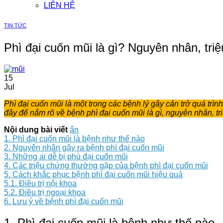
LIÊN HỆ
TIN TỨC
Phì đại cuốn mũi là gì? Nguyên nhân, tr
15
Jul
Phì đại cuốn mũi là một trong các bệnh lý gây cản trở quá tr
đây để nắm rõ về bệnh phì đại cuốn mũi là gì, nguyên nhân, t
Nội dung bài viết
ẩn
1. Phì đại cuốn mũi là bệnh như thế nào
2. Nguyên nhân gây ra bệnh phì đại cuốn mũi
3. Những ai dễ bị phù đại cuốn mũi
4. Các triệu chứng thường gặp của bệnh phì đại cuốn mũi
5. Cách khắc phục bệnh phì đại cuốn mũi hiệu quả
5.1. Điều trị nội khoa
5.2. Điều trị ngoại khoa
6. Lưu ý về bệnh phì đại cuốn mũi
1. Phì đại cuốn mũi là bệnh như thế nào