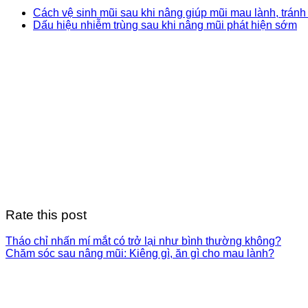
Cách vệ sinh mũi sau khi nâng giúp mũi mau lành, tránh
Dấu hiệu nhiễm trùng sau khi nâng mũi phát hiện sớm
Rate this post
Tháo chỉ nhấn mí mắt có trở lại như bình thường không?
Chăm sóc sau nâng mũi: Kiêng gì, ăn gì cho mau lành?