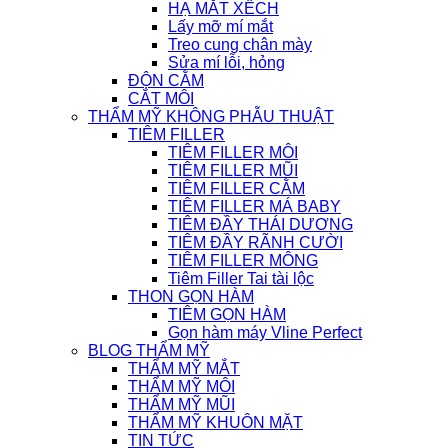
HẠ MẮT XẾCH
Lấy mỡ mí mắt
Treo cung chân mày
Sửa mí lỗi, hỏng
ĐỘN CẰM
CẮT MÔI
THẨM MỸ KHÔNG PHẪU THUẬT
TIÊM FILLER
TIÊM FILLER MÔI
TIÊM FILLER MŨI
TIÊM FILLER CẰM
TIÊM FILLER MÁ BABY
TIÊM ĐẦY THÁI DƯƠNG
TIÊM ĐẦY RÃNH CƯỜI
TIÊM FILLER MÔNG
Tiêm Filler Tai tài lộc
THON GỌN HÀM
TIÊM GỌN HÀM
Gọn hàm máy Vline Perfect
BLOG THẨM MỸ
THẨM MỸ MẮT
THẨM MỸ MÔI
THẨM MỸ MŨI
THẨM MỸ KHUÔN MẶT
TIN TỨC