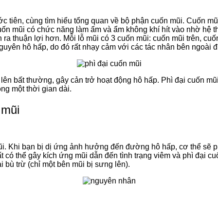
ớc tiên, cùng tìm hiểu tổng quan về bộ phận cuốn mũi. Cuốn mũ
uốn mũi có chức năng làm ấm và ẩm không khí hít vào nhờ hệ 
ễn ra thuận lợi hơn. Mỗi lỗ mũi có 3 cuốn mũi: cuốn mũi trên, c
guyên hô hấp, do đó rất nhạy cảm với các tác nhân bên ngoài đ
o lên bất thường, gây cản trở hoạt động hô hấp. Phì đại cuốn mũ
ng một thời gian dài.
 mũi
ũi. Khi bạn bị dị ứng ảnh hưởng đến đường hô hấp, cơ thể sẽ p
ất có thể gây kích ứng mũi dẫn đến tình trạng viêm và phì đại cu
 bù trừ (chỉ một bên mũi bị sưng lên).