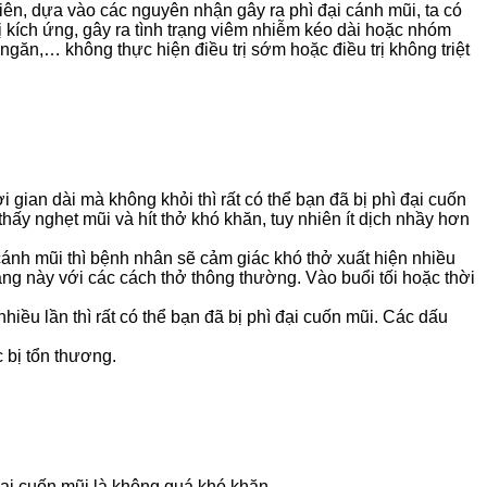
iên, dựa vào các nguyên nhận gây ra phì đại cánh mũi, ta có
 kích ứng, gây ra tình trạng viêm nhiễm kéo dài hoặc nhóm
ăn,… không thực hiện điều trị sớm hoặc điều trị không triệt
 gian dài mà không khỏi thì rất có thể bạn đã bị phì đại cuốn
thấy nghẹt mũi và hít thở khó khăn, tuy nhiên ít dịch nhầy hơn
cánh mũi thì bệnh nhân sẽ cảm giác khó thở xuất hiện nhiều
rạng này với các cách thở thông thường. Vào buổi tối hoặc thời
hiều lần thì rất có thể bạn đã bị phì đại cuốn mũi. Các dấu
 bị tổn thương.
 đại cuốn mũi là không quá khó khăn.