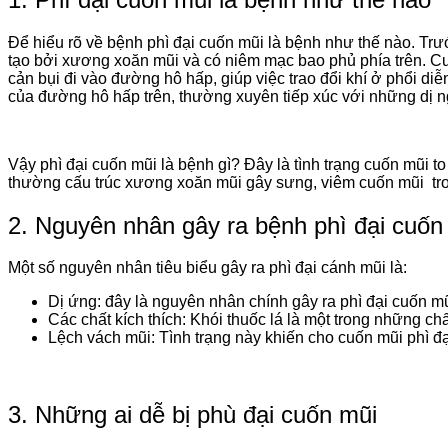
Để hiểu rõ về bệnh phì đại cuốn mũi là bệnh như thế nào. Trư
tạo bởi xương xoăn mũi và có niêm mạc bao phủ phía trên. C
cản bụi đi vào đường hô hấp, giúp việc trao đổi khí ở phổi di
của đường hô hấp trên, thường xuyên tiếp xúc với những dị n
Vậy phì đại cuốn mũi là bệnh gì? Đây là tình trạng cuốn mũi t
thường cấu trúc xương xoăn mũi gây sưng, viêm cuốn mũi tro
2. Nguyên nhân gây ra bệnh phì đại cuốn
Một số nguyên nhân tiêu biểu gây ra phì đại cánh mũi là:
Dị ứng: đây là nguyên nhân chính gây ra phì đại cuốn m
Các chất kích thích: Khói thuốc lá là một trong những ch
Lệch vách mũi: Tình trạng này khiến cho cuốn mũi phì đại
3. Những ai dễ bị phù đại cuốn mũi