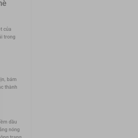
hè
t của
i trong
mịn, bám
ác thành
kiềm dầu
nắng nóng
hông trang