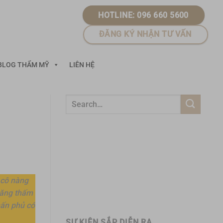
HOTLINE: 096 660 5600
ĐĂNG KÝ NHẬN TƯ VẤN
BLOG THẨM MỸ
LIÊN HỆ
 cô nàng
năng thấm
hấn phủ có
SỰ KIỆN SẮP DIỄN RA