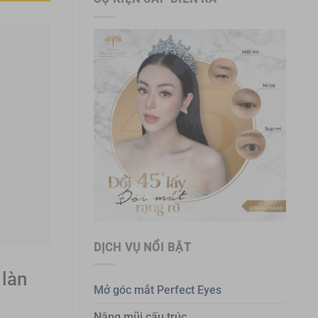
DỊCH VỤ NỔI BẬT
 làn
Mở góc mắt Perfect Eyes
Nâng mũi cấu trúc