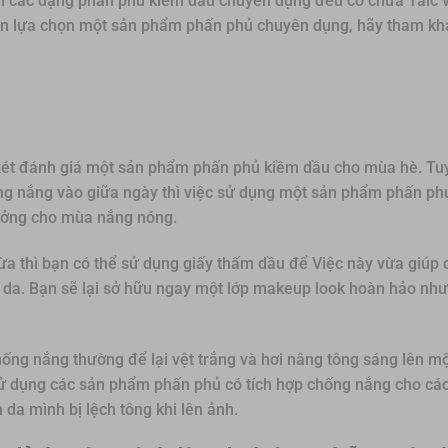
ì các dạng phấn phủ kiềm dầu chuyên dụng đều có chứa Talc và
 cần lựa chọn một sản phẩm phấn phủ chuyên dụng, hãy tham kh
 xét đánh giá một sản phẩm phấn phủ kiềm dầu cho mùa hè. Tuy
ống nắng vào giữa ngày thì việc sử dụng một sản phẩm phấn ph
tưởng cho mùa nắng nóng.
hừa thì bạn có thể sử dụng giấy thấm dầu để Việc này vừa giúp
n da. Bạn sẽ lại sở hữu ngay một lớp makeup look hoàn hảo nh
ống nắng thường để lại vệt trắng và hơi nâng tông sáng lên mộ
 sử dụng các sản phẩm phấn phủ có tích hợp chống nắng cho c
 da mình bị lệch tông khi lên ảnh.