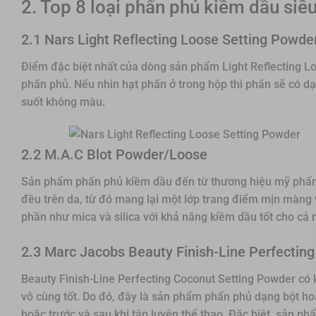
2. Top 8 loại phấn phủ kiềm dầu siê
2.1 Nars Light Reflecting Loose Setting Powde
Điểm đặc biệt nhất của dòng sản phẩm Light Reflecting Lo
phấn phủ. Nếu nhìn hạt phấn ở trong hộp thì phấn sẽ có dạ
suốt không màu.
2.2 M.A.C Blot Powder/Loose
Sản phẩm phấn phủ kiềm dầu đến từ thương hiệu mỹ phẩm n
đều trên da, từ đó mang lại một lớp trang điểm mịn màng
phần như mica và silica với khả năng kiềm dầu tốt cho cả 
2.3 Marc Jacobs Beauty Finish-Line Perfectin
Beauty Finish-Line Perfecting Coconut Setting Powder có
vô cùng tốt. Do đó, đây là sản phẩm phấn phủ dạng bột 
hoặc trước và sau khi tập luyện thể thao. Đặc biệt, sản 