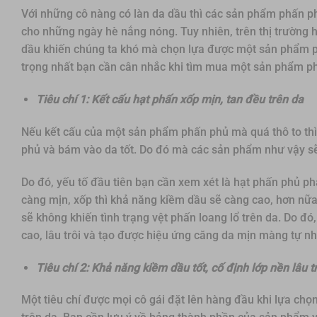
Với những cô nàng có làn da dầu thì các sản phẩm phấn ph
cho những ngày hè nắng nóng. Tuy nhiên, trên thị trường
dầu khiến chúng ta khó mà chọn lựa được một sản phẩm ph
trọng nhất bạn cần cân nhắc khi tìm mua một sản phẩm p
Tiêu chí 1: Kết cấu hạt phấn xốp mịn, tan đều trên da
Nếu kết cấu của một sản phẩm phấn phủ mà quá thô to thì
phủ và bám vào da tốt. Do đó mà các sản phẩm như vậy s
Do đó, yếu tố đầu tiên bạn cần xem xét là hạt phấn phủ ph
càng mịn, xốp thì khả năng kiềm dầu sẽ càng cao, hơn nữa,
sẽ không khiến tình trạng vệt phấn loang lổ trên da. Do 
cao, lâu trôi và tạo được hiệu ứng căng da mịn màng tự nh
Tiêu chí 2: Khả năng kiềm dầu tốt, cố định lớp nền lâu tr
Một tiêu chí được mọi cô gái đặt lên hàng đầu khi lựa c