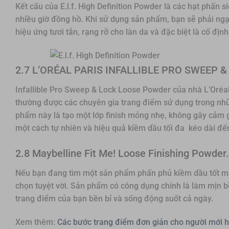
Kết cấu của E.l.f. High Definition Powder là các hạt phấn
nhiều giờ đồng hồ. Khi sử dụng sản phẩm, bạn sẽ phải ngạc
hiệu ứng tươi tắn, rạng rỡ cho làn da và đặc biệt là cố địn
2.7 L’ORÉAL PARIS INFALLIBLE PRO SWEEP
Infallible Pro Sweep & Lock Loose Powder của nhà L’Oréal
thường được các chuyên gia trang điểm sử dụng trong nhữn
phẩm này là tạo một lớp finish mỏng nhẹ, không gây cảm 
một cách tự nhiên và hiệu quả kiềm dầu tối đa kéo dài đế
2.8 Maybelline Fit Me! Loose Finishing Powder.
Nếu bạn đang tìm một sản phẩm phấn phủ kiềm dầu tốt mà g
chọn tuyệt vời. Sản phẩm có công dụng chính là làm mịn bề
trang điểm của bạn bền bỉ và sống động suốt cả ngày.
Xem thêm:
Các bước trang điểm đơn giản cho người mới h