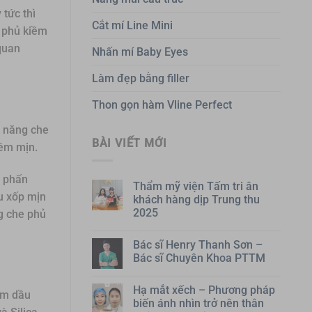
tức thì
Cắt mí Line Mini
n phủ kiềm
quan
Nhấn mí Baby Eyes
Làm đẹp bằng filler
Thon gọn hàm Vline Perfect
ả năng che
BÀI VIẾT MỚI
mềm mịn.
t phấn
Thẩm mỹ viện Tấm tri ân
ấu xốp mịn
khách hàng dịp Trung thu
2025
g che phủ
Bác sĩ Henry Thanh Sơn –
Bác sĩ Chuyên Khoa PTTM
Hạ mắt xếch – Phương pháp
ềm dầu
biến ánh nhìn trở nên thân