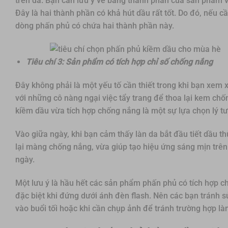
trên da. Bạn cần lưu ý về bảng thành phần của sản phẩm v
Đây là hai thành phần có khả hút dầu rất tốt. Do đó, nếu
dòng phấn phủ có chứa hai thành phần này.
Tiêu chí 3: Sản phẩm có tích hợp chỉ số chống nắng
Đây không phải là một yếu tố cần thiết trong khi bạn xem
với những cô nàng ngại việc tẩy trang để thoa lại kem ch
kiềm dầu vừa tích hợp chống nắng là một sự lựa chọn lý 
Vào giữa ngày, khi bạn cảm thấy làn da bắt đầu tiết dầu t
lại màng chống nắng, vừa giúp tạo hiệu ứng sáng mịn trê
ngày.
Một lưu ý là hầu hết các sản phẩm phấn phủ có tích hợp ch
đặc biệt khi đứng dưới ánh đèn flash. Nên các bạn tránh
vào buổi tối hoặc khi cần chụp ảnh để tránh trường hợp làn