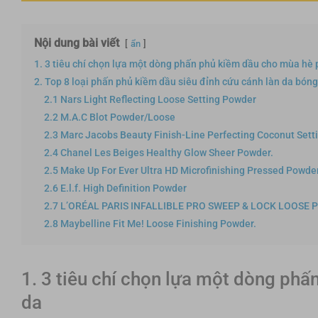
Nội dung bài viết
ẩn
1. 3 tiêu chí chọn lựa một dòng phấn phủ kiềm dầu cho mùa hè 
2. Top 8 loại phấn phủ kiềm dầu siêu đỉnh cứu cánh làn da bón
2.1 Nars Light Reflecting Loose Setting Powder
2.2 M.A.C Blot Powder/Loose
2.3 Marc Jacobs Beauty Finish-Line Perfecting Coconut Set
2.4 Chanel Les Beiges Healthy Glow Sheer Powder.
2.5 Make Up For Ever Ultra HD Microfinishing Pressed Powder
2.6 E.l.f. High Definition Powder
2.7 L’ORÉAL PARIS INFALLIBLE PRO SWEEP & LOCK LOOSE
2.8 Maybelline Fit Me! Loose Finishing Powder.
1. 3 tiêu chí chọn lựa một dòng phấ
da