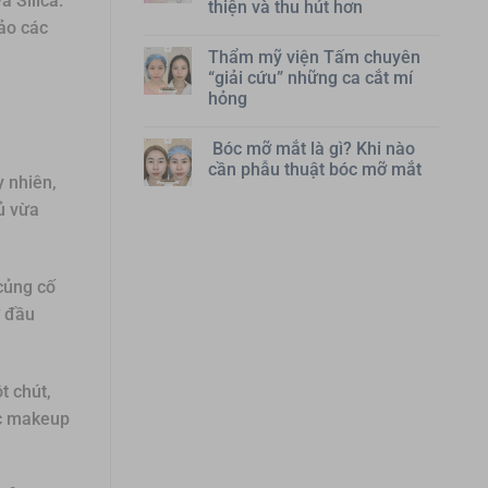
 Silica.
thiện và thu hút hơn
ảo các
Thẩm mỹ viện Tấm chuyên
“giải cứu” những ca cắt mí
hỏng
Bóc mỡ mắt là gì? Khi nào
cần phẫu thuật bóc mỡ mắt
 nhiên,
ủ vừa
 củng cố
ư đầu
t chút,
ác makeup