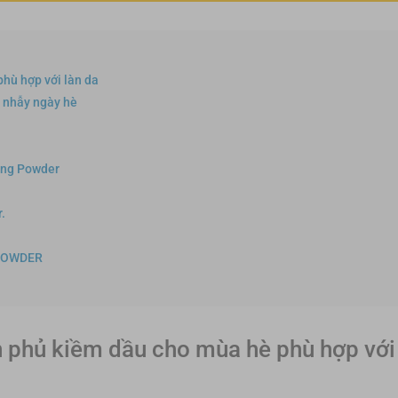
phù hợp với làn da
g nhẫy ngày hè
ting Powder
.
 POWDER
n phủ kiềm dầu cho mùa hè phù hợp với