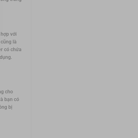
 hợp với
 cũng là
er có chứa
 dụng.
ng cho
và bạn có
ông bị