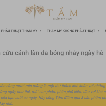
PHẪU THUẬT THẨM MỸ
THẨM MỸ KHÔNG PHẪU THUẬT
h cứu cánh làn da bóng nhẫy ngày hè
 luôn căng mướt mịn màng là một thử thách khó khăn với những
những ngày như thế, một sản phẩm phấn phủ kiềm dầu với khả 
iểm của bạn suốt cả ngày. Hãy cùng Tấm điểm qua 8 sản phẩm p
đây nhé.