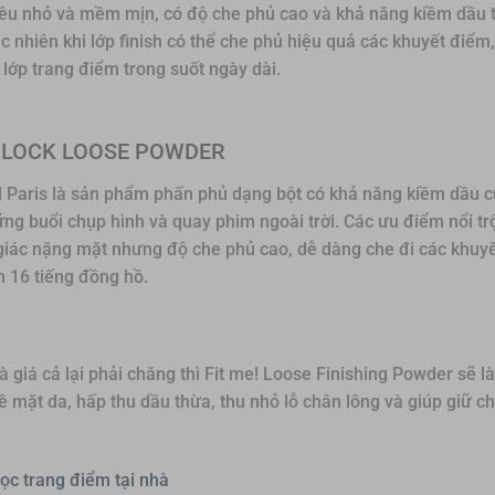
 siêu nhỏ và mềm mịn, có độ che phủ cao và khả năng kiềm dầu 
 nhiên khi lớp finish có thể che phủ hiệu quả các khuyết điểm
h lớp trang điểm trong suốt ngày dài.
 & LOCK LOOSE POWDER
 Paris là sản phẩm phấn phủ dạng bột có khả năng kiềm dầu cự
g buổi chụp hình và quay phim ngoài trời. Các ưu điểm nổi tr
giác nặng mặt nhưng độ che phủ cao, dễ dàng che đi các khuy
n 16 tiếng đồng hồ.
iá cả lại phải chăng thì Fit me! Loose Finishing Powder sẽ là
 mặt da, hấp thu dầu thừa, thu nhỏ lỗ chân lông và giúp giữ ch
ọc trang điểm tại nhà