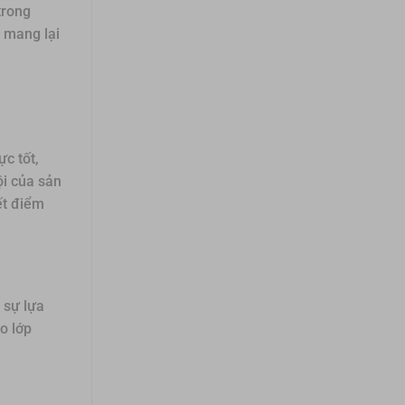
trong
, mang lại
c tốt,
ội của sản
ết điểm
 sự lựa
o lớp