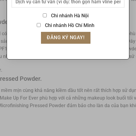
Chi nhánh Hà Nội
wder.
Chi nhánh Hồ Chí Minh
ó thể chiều lòng mọi cô nàng khó tính nhất với 7 sắc thái phù
a sản phẩm này là kiềm dầu, làm đều màu và giúp sáng da. Đây
SPF15 và PA++. Ngoài ra, Les Beiges Healthy Glow Sheer Powd
ịu nhẹ, mang đến cho bạn cảm giác thoải mái và dễ chịu khi sử
Pressed Powder.
u mềm mịn cùng khả năng kiềm dầu tốt nên rất thích hợp sử dụ
 Make Up For Ever phù hợp với cả những makeup look buổi tối 
 Microfinishing Pressed Powder đảm bảo cho làn da của bạn kh