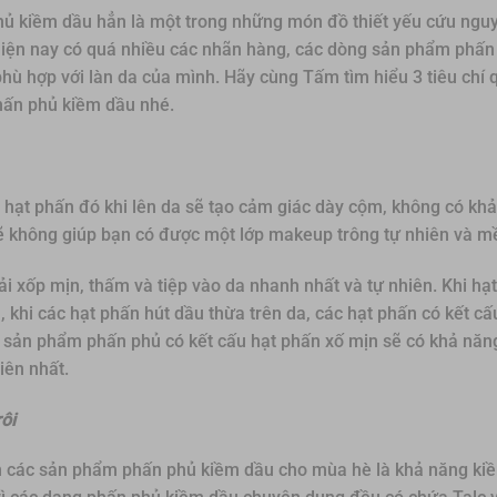
ủ kiềm dầu hẳn là một trong những món đồ thiết yếu cứu nguy 
 hiện nay có quá nhiều các nhãn hàng, các dòng sản phẩm phấ
ù hợp với làn da của mình. Hãy cùng Tấm tìm hiểu 3 tiêu chí 
hấn phủ kiềm dầu nhé.
 hạt phấn đó khi lên da sẽ tạo cảm giác dày cộm, không có kh
ẽ không giúp bạn có được một lớp makeup trông tự nhiên và 
ải xốp mịn, thấm và tiệp vào da nhanh nhất và tự nhiên. Khi hạ
 khi các hạt phấn hút dầu thừa trên da, các hạt phấn có kết c
đó, sản phẩm phấn phủ có kết cấu hạt phấn xố mịn sẽ có khả năn
iên nhất.
ôi
họn các sản phẩm phấn phủ kiềm dầu cho mùa hè là khả năng ki