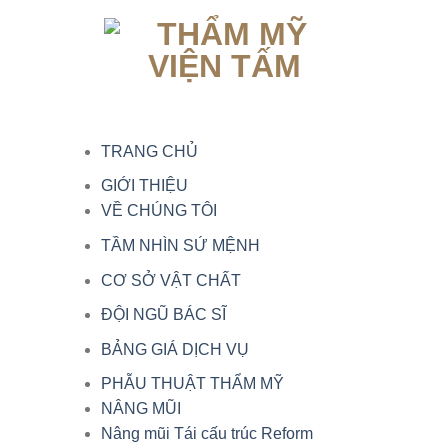
TRANG CHỦ
GIỚI THIỆU
VỀ CHÚNG TÔI
TẦM NHÌN SỨ MỆNH
CƠ SỞ VẬT CHẤT
ĐỘI NGŨ BÁC SĨ
BẢNG GIÁ DỊCH VỤ
PHẪU THUẬT THẨM MỸ
NÂNG MŨI
Nâng mũi Tái cấu trúc Reform