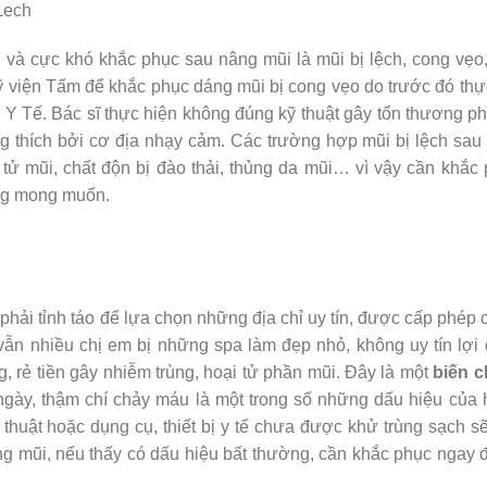
và cực khó khắc phục sau nâng mũi là mũi bị lệch, cong vẹo,
 viện Tấm để khắc phục dáng mũi bị cong vẹo do trước đó thự
Y Tế. Bác sĩ thực hiện không đúng kỹ thuật gây tổn thương p
g thích bởi cơ địa nhạy cảm. Các trường hợp mũi bị lệch sau 
ử mũi, chất độn bị đào thải, thủng da mũi… vì vậy cần khắc
ông mong muốn.
hải tỉnh táo để lựa chọn những địa chỉ uy tín, được cấp phép
ẫn nhiều chị em bị những spa làm đẹp nhỏ, không uy tín lợi 
, rẻ tiền gây nhiễm trùng, hoại tử phần mũi. Đây là một
biến 
ngày, thậm chí chảy máu là một trong số những dấu hiệu của h
 thuật hoặc dụng cụ, thiết bị y tế chưa được khử trùng sạch 
ạng mũi, nếu thấy có dấu hiệu bất thường, cần khắc phục ngay 