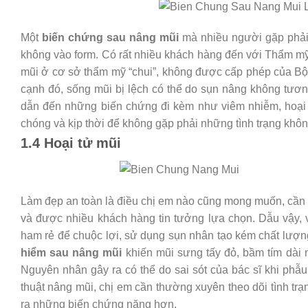
Một
biến chứng sau nâng mũi
mà nhiều người gặp phải 
không vào form. Có rất nhiều khách hàng đến với Thẩm mỹ
mũi ở cơ sở thẩm mỹ “chui”, không được cấp phép của Bộ 
cạnh đó, sống mũi bị lệch có thể do sụn nâng không tươn
dẫn đến những biến chứng đi kèm như viêm nhiễm, hoại t
chóng và kịp thời để không gặp phải những tình trạng kh
1.4 Hoại tử mũi
Làm đẹp an toàn là điều chị em nào cũng mong muốn, cần p
và được nhiều khách hàng tin tưởng lựa chọn. Dẫu vậy, v
ham rẻ để chuộc lợi, sử dụng sụn nhân tạo kém chất lượng
hiểm sau nâng mũi
khiến mũi sưng tấy đỏ, bầm tím dài 
Nguyên nhân gây ra có thể do sai sót của bác sĩ khi phẫu
thuật nâng mũi, chị em cần thường xuyên theo dõi tình tr
ra những biến chứng nặng hơn.