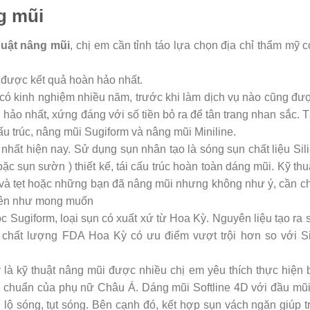
g mũi
huật nâng mũi
, chị em cần tỉnh táo lựa chọn địa chỉ thẩm mỹ 
n được kết quả hoàn hảo nhất.
có kinh nghiệm nhiều năm, trước khi làm dịch vụ nào cũng đượ
ảo nhất, xứng đáng với số tiền bỏ ra để tân trang nhan sắc. 
ấu trúc, nâng mũi Sugiform và nâng mũi Miniline.
 nhất hiện nay. Sử dụng sụn nhân tạo là sóng sụn chất liệu Sil
ặc sụn sườn ) thiết kế, tái cấu trúc hoàn toàn dáng mũi. Kỹ th
và tẹt hoặc những bạn đã nâng mũi nhưng không như ý, cần chỉ
hiên như mong muốn
 Sugiform, loại sụn có xuất xứ từ Hoa Kỳ. Nguyên liệu tạo ra
chất lượng FDA Hoa Kỳ có ưu điểm vượt trội hơn so với Si
 là kỹ thuật nâng mũi được nhiều chị em yêu thích thực hiện
êu chuẩn của phụ nữ Châu Á. Dáng mũi Softline 4D với đầu mũi
 lộ sóng, tụt sóng. Bên cạnh đó, kết hợp sụn vách ngăn giúp t