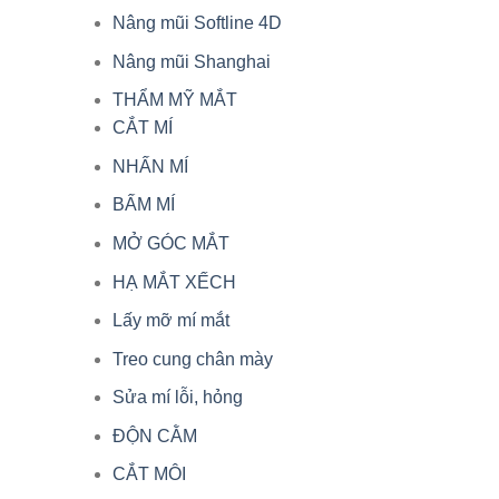
Nâng mũi Softline 4D
Nâng mũi Shanghai
THẨM MỸ MẮT
CẮT MÍ
NHẤN MÍ
BẤM MÍ
MỞ GÓC MẮT
HẠ MẮT XẾCH
Lấy mỡ mí mắt
Treo cung chân mày
Sửa mí lỗi, hỏng
ĐỘN CẰM
CẮT MÔI