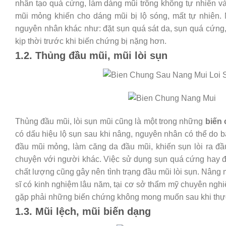
nhân tạo quá cứng, làm dáng mũi trông không tự nhiên và
mũi mỏng khiến cho dáng mũi bị lộ sóng, mất tự nhiên. 
nguyên nhân khác như: đặt sụn quá sát da, sụn quá cứng, 
kịp thời trước khi biến chứng bị nặng hơn.
1.2. Thủng đầu mũi, mũi lòi sụn
Thủng đầu mũi, lòi sụn mũi cũng là một trong những
biến
có dấu hiệu lộ sụn sau khi nâng, nguyên nhân có thể do 
đầu mũi mỏng, làm căng da đầu mũi, khiến sụn lòi ra đầ
chuyện với người khác. Việc sử dụng sụn quá cứng hay đ
chất lượng cũng gây nên tình trạng đầu mũi lòi sụn. Nâng
sĩ có kinh nghiệm lâu năm, tại cơ sở thẩm mỹ chuyên ngh
gặp phải những biến chứng không mong muốn sau khi thực
1.3. Mũi lệch, mũi biến dạng