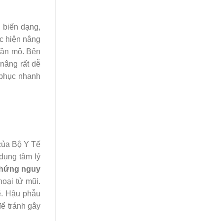
 biến dạng,
c hiện nâng
hần mô. Bên
nâng rất dễ
 phục nhanh
 của Bộ Y Tế
dụng tâm lý
chứng nguy
oại tử mũi.
sẽ. Hậu phẫu
để tránh gây