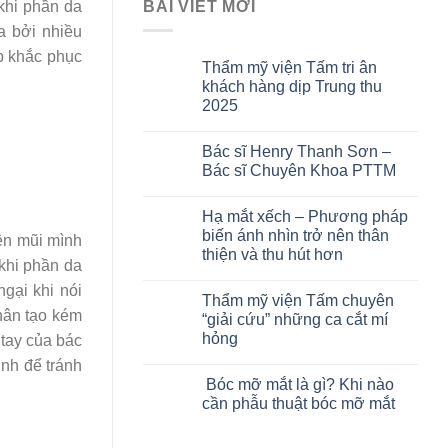
BÀI VIẾT MỚI
khi phần da
a bởi nhiều
áp khắc phục
Thẩm mỹ viện Tấm tri ân
khách hàng dịp Trung thu
2025
Bác sĩ Henry Thanh Sơn –
Bác sĩ Chuyên Khoa PTTM
Hạ mắt xếch – Phương pháp
biến ánh nhìn trở nên thân
ện mũi mình
thiện và thu hút hơn
khi phần da
gại khi nói
Thẩm mỹ viện Tấm chuyên
hân tạo kém
“giải cứu” những ca cắt mí
hỏng
 tay của bác
nh để tránh
Bóc mỡ mắt là gì? Khi nào
cần phẫu thuật bóc mỡ mắt