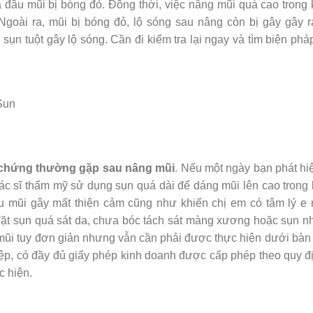
 đầu mũi bị bóng đỏ. Đồng thời, việc nâng mũi quá cao trong 
Ngoài ra, mũi bị bóng đỏ, lộ sóng sau nâng còn bị gây gây r
sụn tuột gây lộ sóng. Cần đi kiểm tra lại ngay và tìm biện ph
 chứng thường gặp sau nâng mũi
. Nếu một ngày bạn phát hi
bác sĩ thẩm mỹ sử dụng sụn quá dài để dáng mũi lên cao trong 
u mũi gây mất thiện cảm cũng như khiến chị em có tâm lý e n
ặt sụn quá sát da, chưa bóc tách sát màng xương hoặc sụn n
 mũi tuy đơn giản nhưng vẫn cần phải được thực hiện dưới bàn
iệp, có đầy đủ giấy phép kinh doanh được cấp phép theo quy đị
 hiện.