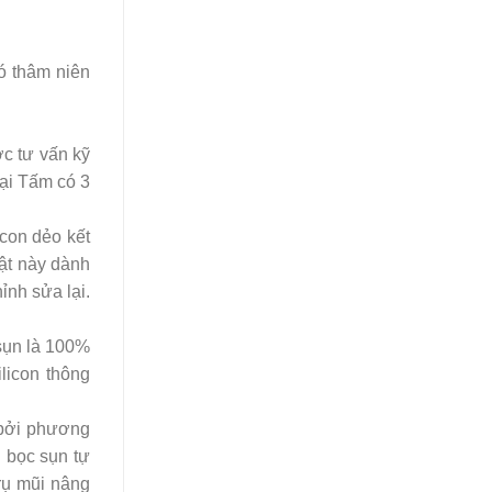
có thâm niên
c tư vấn kỹ
Tại Tấm có 3
icon dẻo kết
uật này dành
nh sửa lại.
 sụn là 100%
licon thông
 bởi phương
 bọc sụn tự
rụ mũi nâng