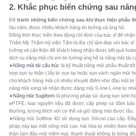
2. Khắc phục biến chứng sau nân
Để
tránh những biến chứng sau khi thực hiện phẫu t
lâu năm, được nhiều khách hàng tin tưởng và ủng hộ.
Đồng thời thực hiện theo đúng chỉ định của bác sĩ để nhậ
Thẩm Mỹ Thẩm mỹ viện Tấm là địa chỉ làm đẹp với bác sĩ 
lưỡng và cẩn thận để khách hàng nhận được kết quả hoàn h
dịch vụ nâng mũi chị em tin tưởng ủng hộ là nâng mũi tái c
➤
Nâng mũi tái cấu trúc
là kỹ thuật nâng mũi phẫu thuật tốt
hợp sụn tự thân ( lấy từ sụn tai hoặc sụn vách ngăn mũi ho
cho khách hàng mũi có nhiều khuyết điểm như đầu mũi to 
nâng mũi xong sẽ nhận được dáng mũi S-line L-line tự n
➤
Nâng mũi Sugiform
là phương pháp sử dụng sụn sinh học
ePTFE, loại nguyên liệu đã được cấp phép và đảm bảo 
thường, tương thích với cơ thể và giữ dáng mũi được lâu.
➤Nâng mũi Softline 4D sử dụng sụn Silicon cao cấp. Đây
pháp này tạo một sống mũi cao, hài hòa tự nhiên theo ti
thân làm đầu mũi mềm mại, thanh thoát không bị bóng đỏ,