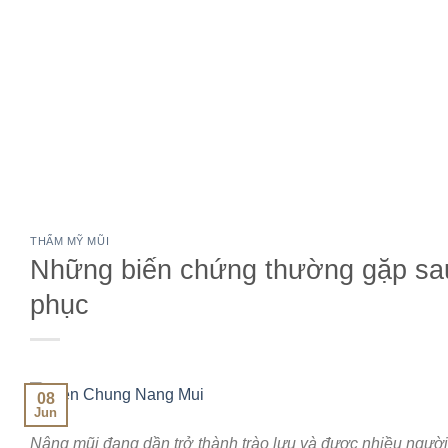
THẨM MỸ MŨI
Những biến chứng thường gặp sa
phục
08
Jun
Nâng mũi đang dần trở thành trào lưu và được nhiều ngườ