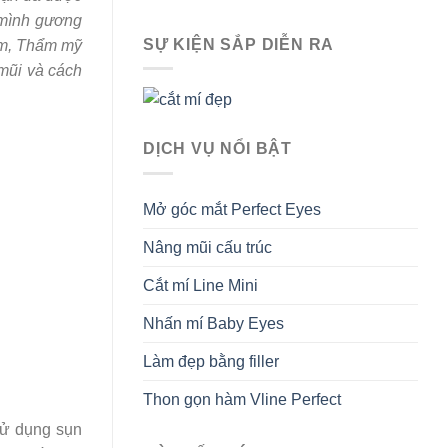
 mình gương
SỰ KIỆN SẮP DIỄN RA
ăm, Thẩm mỹ
mũi và cách
DỊCH VỤ NỔI BẬT
Mở góc mắt Perfect Eyes
Nâng mũi cấu trúc
Cắt mí Line Mini
Nhấn mí Baby Eyes
Làm đẹp bằng filler
Thon gọn hàm Vline Perfect
sử dụng sụn