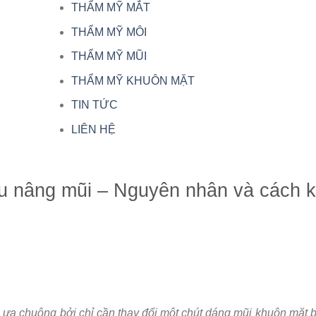
THẨM MỸ MẮT
THẨM MỸ MÔI
THẨM MỸ MŨI
THẨM MỸ KHUÔN MẶT
TIN TỨC
LIÊN HỆ
u nâng mũi – Nguyên nhân và cách 
i ưa chuộng bởi chỉ cần thay đổi một chút dáng mũi khuôn mặt 