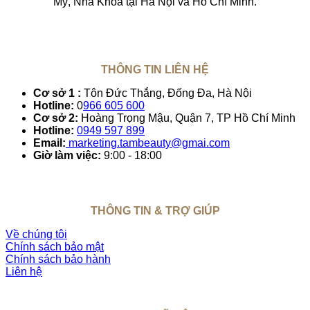
Mỹ, Nha Khoa tại Hà Nội và Hồ Chí Minh.
THÔNG TIN LIÊN HỆ
Cơ sở 1 :
Tôn Đức Thắng, Đống Đa, Hà Nội
Hotline:
0
966 605 600
Cơ sở 2:
Hoàng Trọng Mậu, Quận 7, TP Hồ Chí Minh
Hotline:
0949 597 899
Email:
marketing.tambeauty@gmai.com
Giờ làm việc:
9:00 - 18:00
THÔNG TIN & TRỢ GIÚP
Về chúng tôi
Chính sách bảo mật
Chính sách bảo hành
Liên hệ