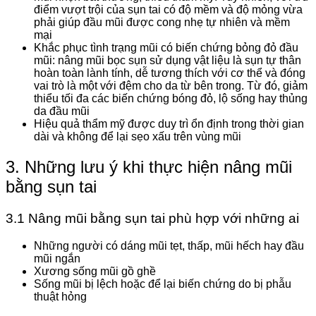
điểm vượt trội của sụn tai có độ mềm và độ mỏng vừa
phải giúp đầu mũi được cong nhẹ tự nhiên và mềm
mại
Khắc phục tình trạng mũi có biến chứng bỏng đỏ đầu
mũi: nâng mũi bọc sụn sử dụng vật liệu là sụn tự thân
hoàn toàn lành tính, dễ tương thích với cơ thể và đóng
vai trò là một với đệm cho da từ bên trong. Từ đó, giảm
thiểu tối đa các biến chứng bóng đỏ, lộ sống hay thủng
da đầu mũi
Hiệu quả thẩm mỹ được duy trì ổn định trong thời gian
dài và không để lại sẹo xấu trên vùng mũi
3. Những lưu ý khi thực hiện nâng mũi
bằng sụn tai
3.1 Nâng mũi bằng sụn tai phù hợp với những ai
Những người có dáng mũi tẹt, thấp, mũi hếch hay đầu
mũi ngắn
Xương sống mũi gồ ghề
Sống mũi bị lệch hoặc để lại biến chứng do bị phẫu
thuật hỏng