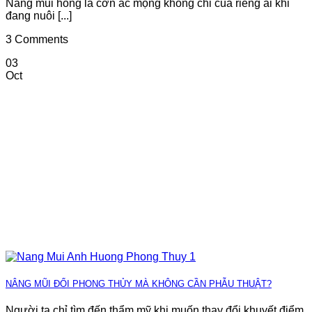
Nâng mũi hỏng là cơn ác mộng không chỉ của riêng ai khi
đang nuôi [...]
3 Comments
03
Oct
NÂNG MŨI ĐỔI PHONG THỦY MÀ KHÔNG CẦN PHẪU THUẬT?
Người ta chỉ tìm đến thẩm mỹ khi muốn thay đổi khuyết điểm