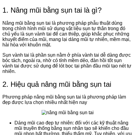
1. Nâng mũi bằng sụn tai là gì?
Nâng mũi bằng sụn tai là phương pháp phẫu thuật dùng
trong chỉnh hình mũi sử dụng vật liệu sụn tự thân trong đó
chủ yếu là sụn vành tai để can thiệp, giúp khắc phục những
khuyết điểm của mũi, mang lại dáng mũi tự nhiên, mềm mại,
hài hòa với khuôn mặt.
Sụn vành tai là phần sụn nằm ở phía vành tai dễ dàng được
bóc tách, ngoài ra, nhờ có tính mềm dẻo, đàn hồi tốt sụn
vành tai được sử dụng để lót bọc tại phần đầu mũi tạo nét tự
nhiên.
2. Hiệu quả nâng mũi bằng sụn tai
Phương pháp nâng mũi bằng sụn tai là phương pháp làm
đẹp được lựa chọn nhiều nhất hiện nay
Dáng mũi cao đẹp tự nhiên: đối với các kỹ thuật nâng
mũi truyền thống bằng sụn nhân tạo sẽ khiến cho đầu
mũi nhọn bất thường, thiếu thẩm mỹ. Tuy nhiên, với ưu