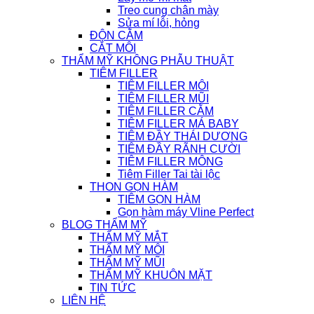
Treo cung chân mày
Sửa mí lỗi, hỏng
ĐỘN CẰM
CẮT MÔI
THẨM MỸ KHÔNG PHẪU THUẬT
TIÊM FILLER
TIÊM FILLER MÔI
TIÊM FILLER MŨI
TIÊM FILLER CẰM
TIÊM FILLER MÁ BABY
TIÊM ĐẦY THÁI DƯƠNG
TIÊM ĐẦY RÃNH CƯỜI
TIÊM FILLER MÔNG
Tiêm Filler Tai tài lộc
THON GỌN HÀM
TIÊM GỌN HÀM
Gọn hàm máy Vline Perfect
BLOG THẨM MỸ
THẨM MỸ MẮT
THẨM MỸ MÔI
THẨM MỸ MŨI
THẨM MỸ KHUÔN MẶT
TIN TỨC
LIÊN HỆ