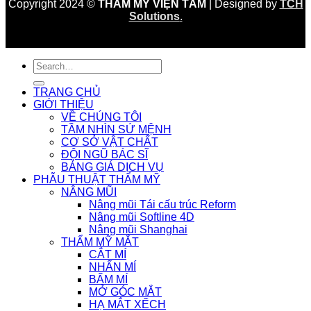
Copyright 2024 ©
THẨM MỸ VIỆN TẤM
| Designed by
TCH
Solutions
.
TRANG CHỦ
GIỚI THIỆU
VỀ CHÚNG TÔI
TẦM NHÌN SỨ MỆNH
CƠ SỞ VẬT CHẤT
ĐỘI NGŨ BÁC SĨ
BẢNG GIÁ DỊCH VỤ
PHẪU THUẬT THẨM MỸ
NÂNG MŨI
Nâng mũi Tái cấu trúc Reform
Nâng mũi Softline 4D
Nâng mũi Shanghai
THẨM MỸ MẮT
CẮT MÍ
NHẤN MÍ
BẤM MÍ
MỞ GÓC MẮT
HẠ MẮT XẾCH