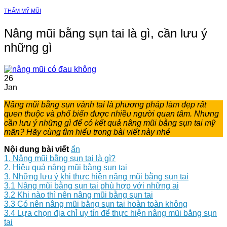
THẨM MỸ MŨI
Nâng mũi bằng sụn tai là gì, cần lưu ý
những gì
26
Jan
Nâng mũi bằng sụn vành tai là phương pháp làm đẹp rất
quen thuộc và phổ biến được nhiều người quan tâm. Nhưng
cần lưu ý những gì để có kết quả nâng mũi bằng sụn tai mỹ
mãn? Hãy cùng tìm hiểu trong bài viết này nhé
Nội dung bài viết
ẩn
1. Nâng mũi bằng sụn tai là gì?
2. Hiệu quả nâng mũi bằng sụn tai
3. Những lưu ý khi thực hiện nâng mũi bằng sụn tai
3.1 Nâng mũi bằng sụn tai phù hợp với những ai
3.2 Khi nào thì nên nâng mũi bằng sụn tai
3.3 Có nên nâng mũi bằng sụn tai hoàn toàn không
3.4 Lựa chọn địa chỉ uy tín để thực hiện nâng mũi bằng sụn
tai