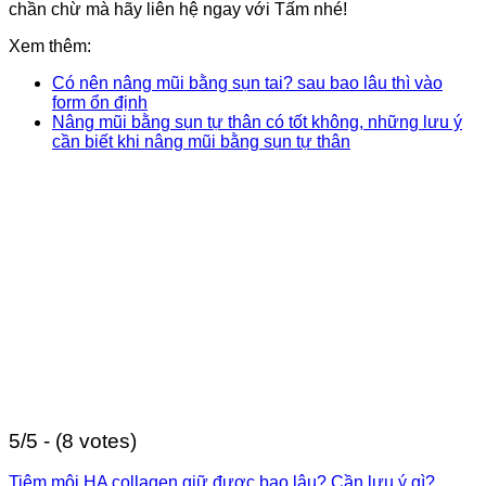
chần chừ mà hãy liên hệ ngay với Tấm nhé!
Xem thêm:
Có nên nâng mũi bằng sụn tai? sau bao lâu thì vào
form ổn định
Nâng mũi bằng sụn tự thân có tốt không, những lưu ý
cần biết khi nâng mũi bằng sụn tự thân
5/5 - (8 votes)
Tiêm môi HA collagen giữ được bao lâu? Cần lưu ý gì?