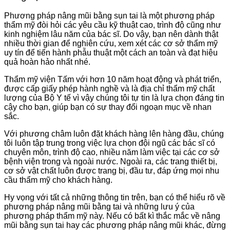
Phương pháp nâng mũi bằng sụn tai là một phương pháp
thẩm mỹ đòi hỏi các yêu cầu kỹ thuật cao, trình độ cũng như
kinh nghiệm lâu năm của bác sĩ. Do vậy, bạn nên dành thật
nhiều thời gian để nghiên cứu, xem xét các cơ sở thẩm mỹ
uy tín để tiến hành phẫu thuật một cách an toàn và đạt hiệu
quả hoàn hảo nhất nhé.
Thẩm mỹ viện Tấm với hơn 10 năm hoạt động và phát triển,
được cấp giấy phép hành nghề và là địa chỉ thẩm mỹ chất
lượng của Bộ Y tế vì vậy chúng tôi tự tin là lựa chọn đáng tin
cậy cho bạn, giúp bạn có sự thay đổi ngoạn mục về nhan
sắc.
Với phương châm luôn đặt khách hàng lên hàng đầu, chúng
tôi luôn tập trung trong việc lựa chọn đội ngũ các bác sĩ có
chuyên môn, trình độ cao, nhiều năm làm việc tại các cơ sở
bệnh viện trong và ngoài nước. Ngoài ra, các trang thiết bị,
cơ sở vật chất luôn được trang bị, đầu tư, đáp ứng mọi nhu
cầu thẩm mỹ cho khách hàng.
Hy vọng với tất cả những thông tin trên, bạn có thể hiểu rõ về
phương pháp nâng mũi bằng tai và những lưu ý của
phương pháp thẩm mỹ này. Nếu có bất kì thắc mắc về nâng
mũi bằng sụn tai hay các phương pháp nâng mũi khác, đừng