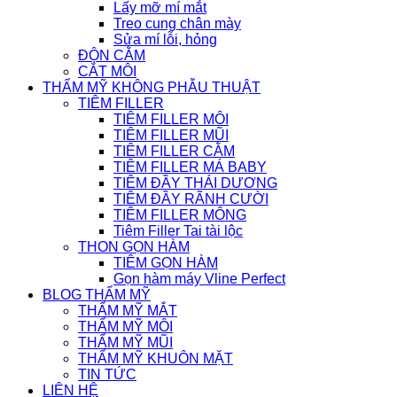
Lấy mỡ mí mắt
Treo cung chân mày
Sửa mí lỗi, hỏng
ĐỘN CẰM
CẮT MÔI
THẨM MỸ KHÔNG PHẪU THUẬT
TIÊM FILLER
TIÊM FILLER MÔI
TIÊM FILLER MŨI
TIÊM FILLER CẰM
TIÊM FILLER MÁ BABY
TIÊM ĐẦY THÁI DƯƠNG
TIÊM ĐẦY RÃNH CƯỜI
TIÊM FILLER MÔNG
Tiêm Filler Tai tài lộc
THON GỌN HÀM
TIÊM GỌN HÀM
Gọn hàm máy Vline Perfect
BLOG THẨM MỸ
THẨM MỸ MẮT
THẨM MỸ MÔI
THẨM MỸ MŨI
THẨM MỸ KHUÔN MẶT
TIN TỨC
LIÊN HỆ