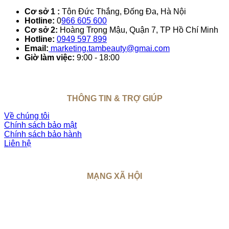
Cơ sở 1 :
Tôn Đức Thắng, Đống Đa, Hà Nội
Hotline:
0
966 605 600
Cơ sở 2:
Hoàng Trọng Mậu, Quận 7, TP Hồ Chí Minh
Hotline:
0949 597 899
Email:
marketing.tambeauty@gmai.com
Giờ làm việc:
9:00 - 18:00
THÔNG TIN & TRỢ GIÚP
Về chúng tôi
Chính sách bảo mật
Chính sách bảo hành
Liên hệ
MẠNG XÃ HỘI