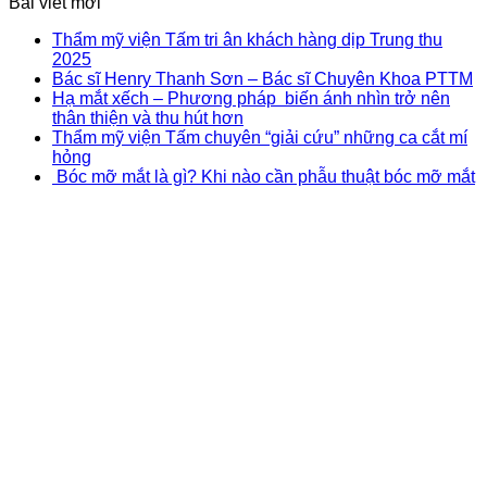
Bài viết mới
Thẩm mỹ viện Tấm tri ân khách hàng dịp Trung thu
2025
Bác sĩ Henry Thanh Sơn – Bác sĩ Chuyên Khoa PTTM
Hạ mắt xếch – Phương pháp biến ánh nhìn trở nên
thân thiện và thu hút hơn
Thẩm mỹ viện Tấm chuyên “giải cứu” những ca cắt mí
hỏng
Bóc mỡ mắt là gì? Khi nào cần phẫu thuật bóc mỡ mắt