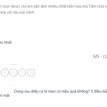
r trị mụn được chị em săn đón nhiều nhất hiện nay mà Tấm chia 
hợp với da của mình.
ều nhất
5/5 - (
Dùng rau diếp cá trị mụn có hiệu quả không? 5 điều bắ
ôn mặt