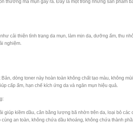
 tổn thương mà mụn gây ra. Đây là một trong những sản phẩm b
ỳ như cải thiện tình trạng da mụn, làm mịn da, dưỡng ẩm, thu nh
ải nghiệm.
ật Bản, dòng toner này hoàn toàn không chất tạo màu, không mù
 giúp cấp ẩm, hạn chế kích ứng da và ngăn mụn hiệu quả.
g:
ải giúp kiềm dầu, cân bằng lượng bã nhờn trên da, loại bỏ các 
ô cùng an toàn, không chứa dầu khoáng, không chứa thành phầ