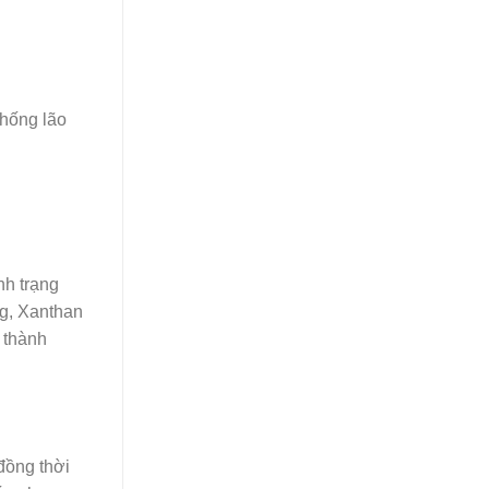
chống lão
nh trạng
ng, Xanthan
 thành
 đồng thời