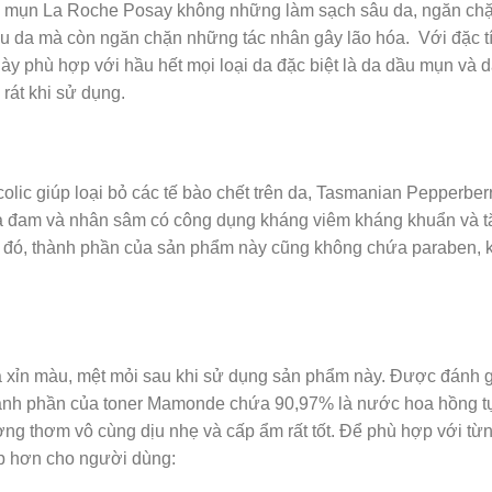
 trị mụn La Roche Posay không những làm sạch sâu da, ngăn ch
ịu da mà còn ngăn chặn những tác nhân gây lão hóa. Với đặc tí
y phù hợp với hầu hết mọi loại da đặc biệt là da dầu mụn và 
rát khi sử dụng.
olic giúp loại bỏ các tế bào chết trên da, Tasmanian Pepperberry
Nha đam và nhân sâm có công dụng kháng viêm kháng khuẩn và 
 đó, thành phần của sản phẩm này cũng không chứa paraben, 
a xỉn màu, mệt mỏi sau khi sử dụng sản phẩm này. Được đánh g
hành phần của toner Mamonde chứa 90,97% là nước hoa hồng t
ơng thơm vô cùng dịu nhẹ và cấp ẩm rất tốt. Để phù hợp với từn
p hơn cho người dùng: