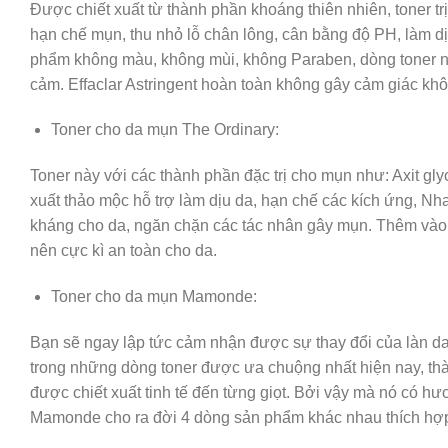
Được chiết xuất từ thành phần khoáng thiên nhiên, toner
hạn chế mụn, thu nhỏ lỗ chân lông, cân bằng độ PH, làm d
phẩm không màu, không mùi, không Paraben, dòng toner nà
cảm. Effaclar Astringent hoàn toàn không gây cảm giác khô 
Toner cho da mụn The Ordinary:
Toner này với các thành phần đặc trị cho mụn như: Axit glyc
xuất thảo mộc hỗ trợ làm dịu da, hạn chế các kích ứng, 
kháng cho da, ngăn chặn các tác nhân gây mụn. Thêm vào
nên cực kì an toàn cho da.
Toner cho da mụn Mamonde:
Bạn sẽ ngay lập tức cảm nhận được sự thay đổi của làn d
trong những dòng toner được ưa chuộng nhất hiện nay, t
được chiết xuất tinh tế đến từng giọt. Bởi vậy mà nó có hư
Mamonde cho ra đời 4 dòng sản phẩm khác nhau thích hợ