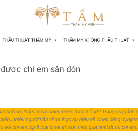
PHẪU THUẬT THẨM MỸ
THẨM MỸ KHÔNG PHẪU THUẬT
t được chị em săn đón
da thường, thậm chí là nhiều bước hơn không? Trong quy trình
hiên, nhiều người vẫn chưa thực sự hiểu về toner, công dụng v
ệu với chị em top 8 loại toner trị mụn hiệu quả nhất được chị em