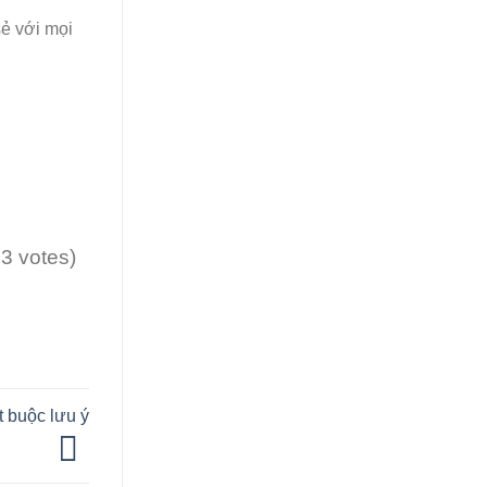
sẻ với mọi
13 votes)
t buộc lưu ý