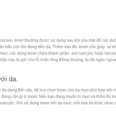
skincare, toner thường được sử dụng sau khi rửa mặt để các dư
cặn bẩn còn tồn đọng trên da. Thêm vào đó, toner còn giúp se kh
mụn, các dòng toner chứa thành phần axit salicylic hoặc benzo
phần này là giữ cho lỗ chân lông thông thoáng, từ đó ngăn ngừa
ới da.
ner đa dạng.Bởi vậy, để lựa chọn toner cho da mụn phù hợp với 
đang cần gì ở toner. Nếu bạn đang muốn trị mụn và thâm thì ton
alicylic. Khi sử dụng toner với da mụn, mỗi loại da khác nhau