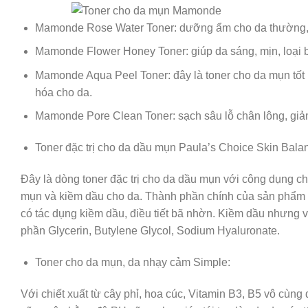
Mamonde Rose Water Toner: dưỡng ẩm cho da thường,
Mamonde Flower Honey Toner: giúp da sáng, mịn, loại 
Mamonde Aqua Peel Toner: đây là toner cho da mụn tốt n
hóa cho da.
Mamonde Pore Clean Toner: sạch sâu lỗ chân lông, gi
Toner đặc trị cho da dầu mụn Paula’s Choice Skin Bala
Đây là dòng toner đặc trị cho da dầu mụn với công dụng chín
mụn và kiềm dầu cho da. Thành phần chính của sản phẩm n
có tác dụng kiềm dầu, điều tiết bã nhờn. Kiềm dầu nhưng v
phần Glycerin, Butylene Glycol, Sodium Hyaluronate.
Toner cho da mụn, da nhạy cảm Simple:
Với chiết xuất từ cây phỉ, hoa cúc, Vitamin B3, B5 vô cùng d