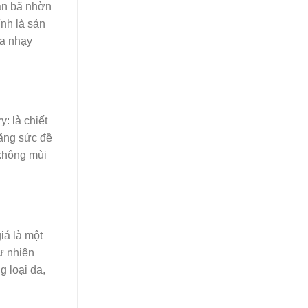
ặn bã nhờn
nh là sản
da nhạy
: là chiết
tăng sức đề
không mùi
iá là một
ự nhiên
g loại da,