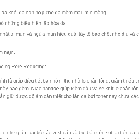
 da khô, da hỗn hợp cho da mềm mại, mịn màng
bỏ những biểu hiện lão hóa da
hất trị mụn và ngừa mụn hiệu quả, tẩy tế bào chết nhẹ dịu và 
ảm mụn.
ncing Pore Reducing:
h là giúp điều tiết bã nhờn, thu nhỏ lỗ chân lông, giảm thiểu tì
ày bao gồm: Niacinamide giúp kiềm dầu và se khít lỗ chân lô
ẫn giữ được độ ẩm cần thiết cho làn da bởi toner này chứa các
ịu nhẹ giúp loại bỏ các vi khuẩn và bụi bẩn còn sót lại trên da,