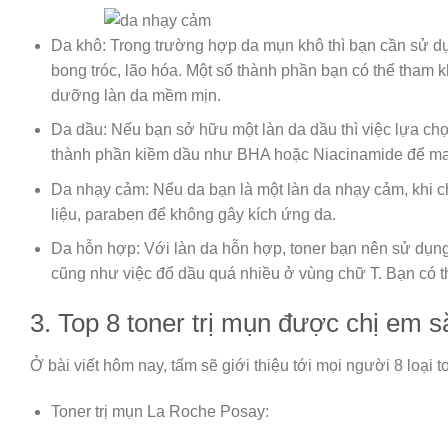
Da khô: Trong trường hợp da mụn khô thì bạn cần sử dụ
bong tróc, lão hóa. Một số thành phần bạn có thể tham 
dưỡng làn da mềm mịn.
Da dầu: Nếu bạn sở hữu một làn da dầu thì việc lựa chọ
thành phần kiềm dầu như BHA hoặc Niacinamide để mang
Da nhạy cảm: Nếu da bạn là một làn da nhạy cảm, khi 
liệu, paraben để không gây kích ứng da.
Da hỗn hợp: Với làn da hỗn hợp, toner bạn nên sử dụ
cũng như việc đổ dầu quá nhiều ở vùng chữ T. Bạn có thể
3. Top 8 toner trị mụn được chị em s
Ở bài viết hôm nay, tấm sẽ giới thiệu tới mọi người 8 loại 
Toner trị mụn La Roche Posay: