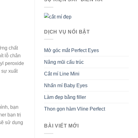
DỊCH VỤ NỔI BẬT
ỡng chất
Mở góc mắt Perfect Eyes
ít lỗ chân
Nâng mũi cấu trúc
yl peroxide
 sự xuất
Cắt mí Line Mini
Nhấn mí Baby Eyes
Làm đẹp bằng filler
mình, bạn
Thon gọn hàm Vline Perfect
er bạn trị
 sẽ sử dụng
BÀI VIẾT MỚI