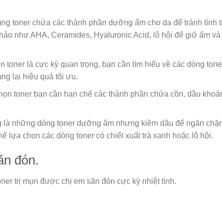
ng toner chứa các thành phần dưỡng ẩm cho da để tránh tình t
khảo như AHA, Ceramides, Hyaluronic Acid, lô hội để giữ ẩm và
n toner là cực kỳ quan trọng, bạn cần tìm hiểu về các dòng ton
 lại hiệu quả tối ưu.
chọn toner bạn cần hạn chế các thành phần chứa cồn, dầu kho
ng là những dòng toner dưỡng ẩm nhưng kiềm dầu để ngăn chặn
 lựa chọn các dòng toner có chiết xuất trà xanh hoặc lô hội.
ăn đón.
toner trị mụn được chị em săn đón cực kỳ nhiệt tình.