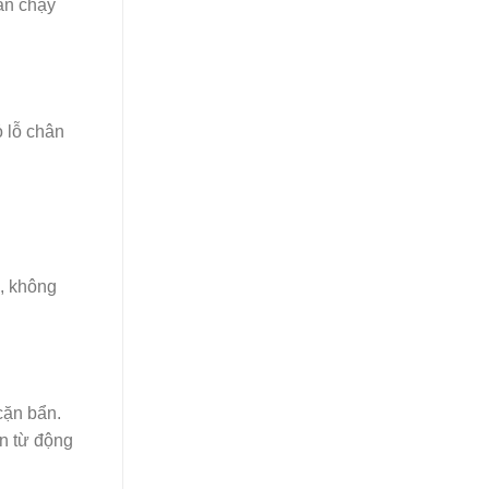
án chạy
ỏ lỗ chân
i, không
cặn bẩn.
n từ động