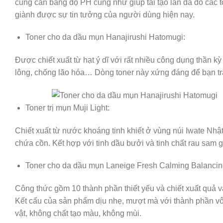
cũng cân bằng độ PH cũng như giúp tái tạo làn da do các
giành được sự tin tưởng của người dùng hiện nay.
Toner cho da dầu mụn Hanajirushi Hatomugi:
Được chiết xuất từ hạt ý dĩ với rất nhiều công dụng thần k
lông, chống lão hóa… Dòng toner này xứng đáng để bạn tr
Toner trị mụn Muji Light:
Chiết xuất từ nước khoáng tinh khiết ở vùng núi Iwate Nh
chứa cồn. Kết hợp với tinh dầu bưởi và tinh chất rau sam
Toner cho da dầu mụn Laneige Fresh Calming Balancin
Công thức gồm 10 thành phần thiết yếu và chiết xuất quả v
Kết cấu của sản phẩm dịu nhẹ, mượt mà với thành phần v
vật, không chất tạo màu, không mùi.